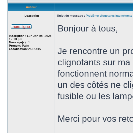
Auteur
lucaspalm
Sujet du message :
Problème clignotants intermittent
Bonjour à tous,
Inscription :
Lun Jan 05, 2026
12:18 pm
Message(s) :
1
Prenom:
Palm
Je rencontre un pr
Localisation:
AURORA
clignotants sur ma
fonctionnent norm
un des côtés ne cli
fusible ou les lampe
Merci pour vos reto