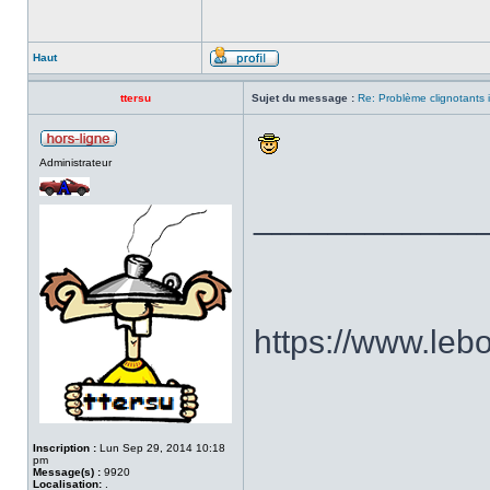
Haut
ttersu
Sujet du message :
Re: Problème clignotants 
Administrateur
____________
https://www.le
Inscription :
Lun Sep 29, 2014 10:18
pm
Message(s) :
9920
Localisation:
.