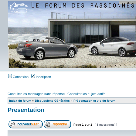
Connexion
Inscription
Consulter les messages sans réponse
|
Consulter les sujets actifs
Index du forum
»
Discussions Générales
»
Présentation et vie du forum
Presentation
Page
1
sur
1
[ 3 message(s) ]