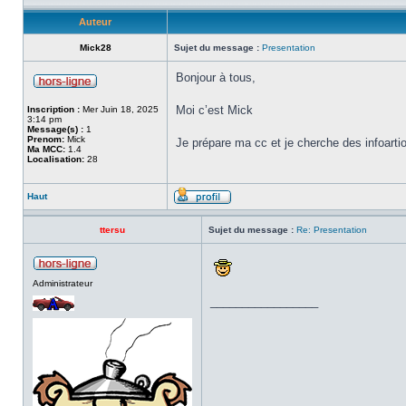
Auteur
Mick28
Sujet du message :
Presentation
Bonjour à tous,
Moi c’est Mick
Inscription :
Mer Juin 18, 2025
3:14 pm
Message(s) :
1
Prenom:
Mick
Je prépare ma cc et je cherche des infoarti
Ma MCC:
1.4
Localisation:
28
Haut
ttersu
Sujet du message :
Re: Presentation
Administrateur
_________________