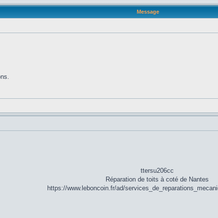
Message
ons.
ttersu206cc
Réparation de toits à coté de Nantes
https://www.leboncoin.fr/ad/services_de_reparations_meca