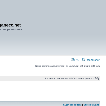
anecc.net
n des passionnés
FAQ
Rechercher
Nous sommes actuellement le Sam Août 08, 2026 8:49 am
Le fuseau horaire est UTC+1 heure [Heure d’été]
Sujet précédent
|
Sujet suivant