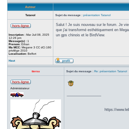
Auteur
Tatanol
Sujet du message :
présentation Tatanol
Salut ! Je suis nouveau sur le forum. Je vi
que j'ai transformé esthétiquement en Mega
un gps chinois et le BirdView.
Inscription :
Mar Juil 08, 2025
12:26 pm
Message(s) :
1
Prenom:
Ethan
Ma MCC:
Megane 3 CC dCi 160
privilège 2010
Localisation:
Belfort
Haut
ttersu
Sujet du message :
Re: présentation Tatanol
Administrateur
_________________
https://www.l