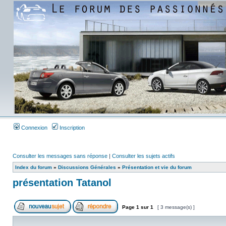
Connexion
Inscription
Consulter les messages sans réponse
|
Consulter les sujets actifs
Index du forum
»
Discussions Générales
»
Présentation et vie du forum
présentation Tatanol
Page
1
sur
1
[ 3 message(s) ]