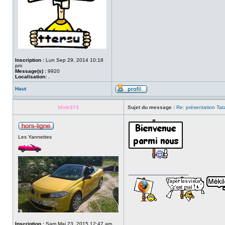
Inscription :
Lun Sep 29, 2014 10:18
pm
Message(s) :
9920
Localisation:
.
Haut
blink974
Sujet du message :
Re: présentation Tat
Les Yannettes
_________________
Inscription :
Sam Mai 23, 2015 12:47 am