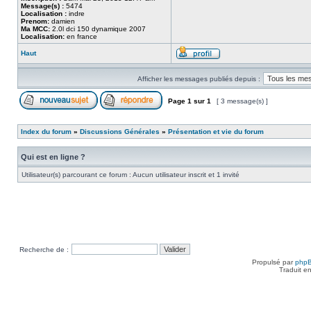
Message(s) :
5474
Localisation :
indre
Prenom:
damien
Ma MCC:
2.0l dci 150 dynamique 2007
Localisation:
en france
Haut
Afficher les messages publiés depuis :
Page
1
sur
1
[ 3 message(s) ]
Index du forum
»
Discussions Générales
»
Présentation et vie du forum
Qui est en ligne ?
Utilisateur(s) parcourant ce forum : Aucun utilisateur inscrit et 1 invité
Recherche de :
Propulsé par
php
Traduit e