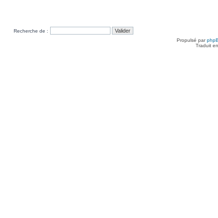
Recherche de :
Propulsé par
php
Traduit e