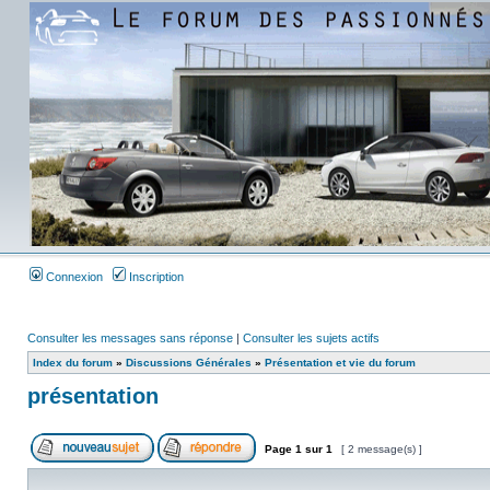
Connexion
Inscription
Consulter les messages sans réponse
|
Consulter les sujets actifs
Index du forum
»
Discussions Générales
»
Présentation et vie du forum
présentation
Page
1
sur
1
[ 2 message(s) ]