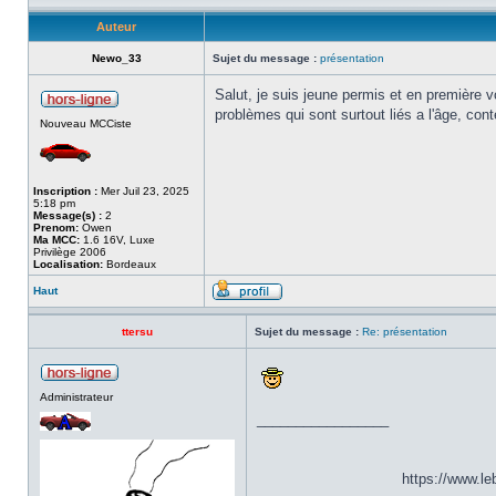
Auteur
Newo_33
Sujet du message :
présentation
Salut, je suis jeune permis et en première vo
problèmes qui sont surtout liés a l'âge, con
Nouveau MCCiste
Inscription :
Mer Juil 23, 2025
5:18 pm
Message(s) :
2
Prenom:
Owen
Ma MCC:
1.6 16V, Luxe
Privilège 2006
Localisation:
Bordeaux
Haut
ttersu
Sujet du message :
Re: présentation
Administrateur
_________________
https://www.l