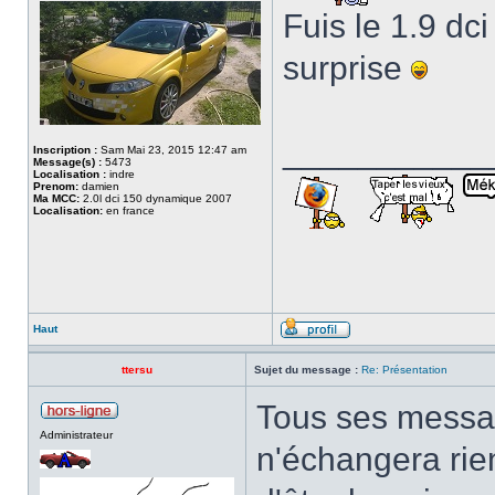
Fuis le 1.9 dc
surprise
___________
Inscription :
Sam Mai 23, 2015 12:47 am
Message(s) :
5473
Localisation :
indre
Prenom:
damien
Ma MCC:
2.0l dci 150 dynamique 2007
Localisation:
en france
Haut
ttersu
Sujet du message :
Re: Présentation
Tous ses messag
Administrateur
n'échangera rien