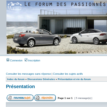
Connexion
Inscription
Consulter les messages sans réponse
|
Consulter les sujets actifs
Index du forum
»
Discussions Générales
»
Présentation et vie du forum
Présentation
Page
1
sur
1
[ 5 message(s) ]