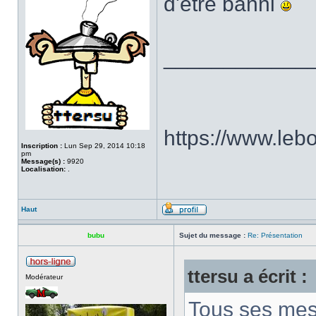
d'être banni
____________
https://www.le
Inscription :
Lun Sep 29, 2014 10:18
pm
Message(s) :
9920
Localisation:
.
Haut
bubu
Sujet du message :
Re: Présentation
ttersu a écrit :
Modérateur
Tous ses mes