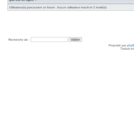
Utilisateur(s) parcourant ce forum : Aucun utilisateur inscrit et 2 invité(s)
Recherche de :
Propulsé par
php
Traduit e