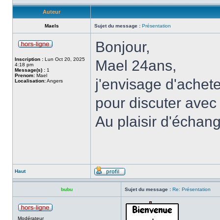
Auteur
Maels
Sujet du message :
Présentation
Bonjour,
Inscription :
Lun Oct 20, 2025
Mael 24ans,
4:18 pm
Message(s) :
1
Prenom:
Mael
j'envisage d'achet
Localisation:
Angers
pour discuter avec
Au plaisir d'échan
Haut
bubu
Sujet du message :
Re: Présentation
Modérateur