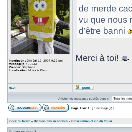
de merde cac
vu que nous ne
d'être banni
Merci à toi!
Inscription :
Dim Juil 15, 2007 9:26 pm
Message(s) :
70233
Prenom:
Stephane
Localisation:
Moisy le Gland
Haut
Afficher les messages publiés depuis :
Page
1
sur
1
[ 5 message(s) ]
Index du forum
»
Discussions Générales
»
Présentation et vie du forum
Qui est en ligne ?