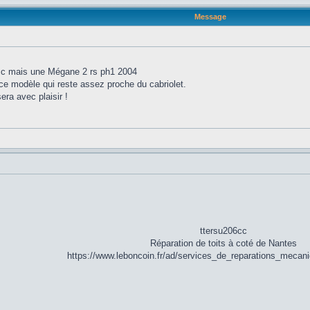
Message
cc mais une Mégane 2 rs ph1 2004
 ce modèle qui reste assez proche du cabriolet.
era avec plaisir !
ttersu206cc
Réparation de toits à coté de Nantes
https://www.leboncoin.fr/ad/services_de_reparations_meca