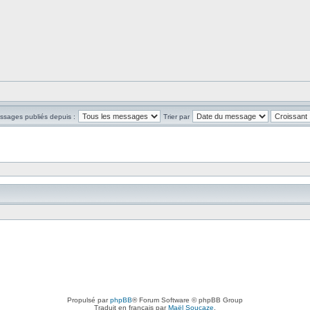
essages publiés depuis :
Trier par
Propulsé par
phpBB
® Forum Software © phpBB Group
Traduit en français par
Maël Soucaze
.