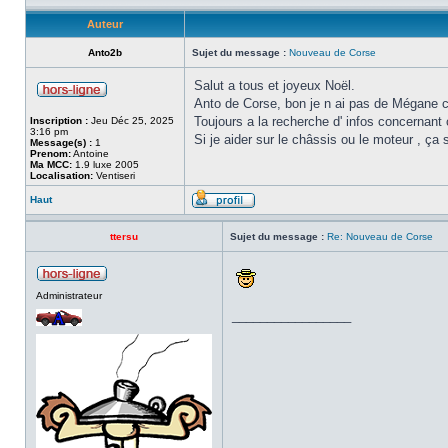
Auteur
Anto2b
Sujet du message :
Nouveau de Corse
Salut a tous et joyeux Noël.
Anto de Corse, bon je n ai pas de Mégane 
Toujours a la recherche d' infos concernant
Inscription :
Jeu Déc 25, 2025
3:16 pm
Si je aider sur le châssis ou le moteur , ça s
Message(s) :
1
Prenom:
Antoine
Ma MCC:
1.9 luxe 2005
Localisation:
Ventiseri
Haut
ttersu
Sujet du message :
Re: Nouveau de Corse
Administrateur
_________________