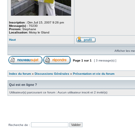
Inscription :
Dim Juil 15, 2007 9:26 pm
Message(s) :
70230
Prenom:
Stephane
Localisation:
Moisy le Gland
Haut
Afficher les m
Page
1
sur
1
[ 3 message(s) ]
Index du forum
»
Discussions Générales
»
Présentation et vie du forum
Qui est en ligne ?
Utilisateur(s) parcourant ce forum : Aucun utilisateur inscrit et 2 invité(s)
Recherche de :