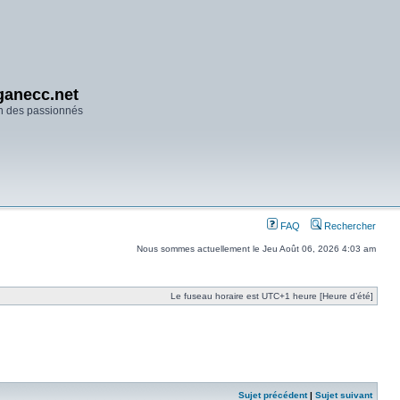
anecc.net
n des passionnés
FAQ
Rechercher
Nous sommes actuellement le Jeu Août 06, 2026 4:03 am
Le fuseau horaire est UTC+1 heure [Heure d’été]
Sujet précédent
|
Sujet suivant