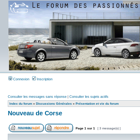
Connexion
Inscription
Consulter les messages sans réponse
|
Consulter les sujets actifs
Index du forum
»
Discussions Générales
»
Présentation et vie du forum
Nouveau de Corse
Page
1
sur
1
[ 3 message(s) ]