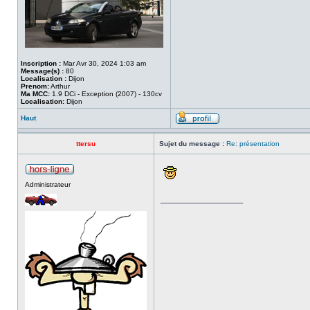
Inscription :
Mar Avr 30, 2024 1:03 am
Message(s) :
80
Localisation :
Dijon
Prenom:
Arthur
Ma MCC:
1.9 DCi - Exception (2007) - 130cv
Localisation:
Dijon
Haut
ttersu
Sujet du message :
Re: présentation
Administrateur
_________________