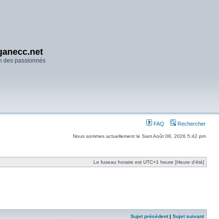
anecc.net
n des passionnés
FAQ
Rechercher
Nous sommes actuellement le Sam Août 08, 2026 5:42 pm
Le fuseau horaire est UTC+1 heure [Heure d’été]
Sujet précédent
|
Sujet suivant