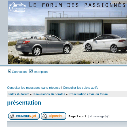
Connexion
Inscription
Consulter les messages sans réponse
|
Consulter les sujets actifs
Index du forum
»
Discussions Générales
»
Présentation et vie du forum
présentation
Page
1
sur
1
[ 4 message(s) ]