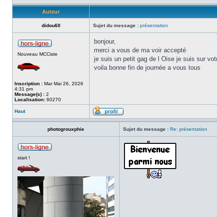
Auteur
didou60
Sujet du message :
présentation
bonjour,
merci a vous de ma voir accepté
Nouveau MCCiste
je suis un petit gag de l Oise je suis sur 
voila bonne fin de journée a vous tous
Inscription :
Mar Mai 26, 2026
4:31 pm
Message(s) :
2
Localisation:
60270
Haut
photogrouxphie
Sujet du message :
Re: présentation
start !