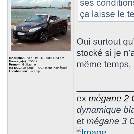
ses condition
ça laisse le 
Oui surtout qu'
stocké si je n'
Inscription :
Ven Oct 16, 2009 1:23 pm
même temps, il
Message(s) :
25509
Prenom:
Guillaume
Ma MCC:
Mégane III CC Floride noir étoilé
Localisation:
Fécamp
___________
ex
mégane 2
dynamique blan
et
mégane 3 C