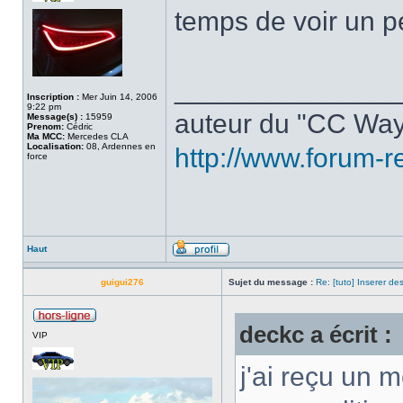
temps de voir un p
______________
Inscription :
Mer Juin 14, 2006
9:22 pm
auteur du "CC Way
Message(s) :
15959
Prenom:
Cédric
Ma MCC:
Mercedes CLA
Localisation:
08, Ardennes en
http://www.forum-r
force
Haut
guigui276
Sujet du message :
Re: [tuto] Inserer de
deckc a écrit :
VIP
j'ai reçu un 