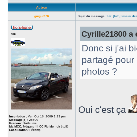
Auteur
guigui276
Sujet du message :
Re: [tuto] Inserer de
Cyrille21800 a é
VIP
Donc si j'ai b
partagé pour 
photos ?
Oui c'est ça
Inscription :
Ven Oct 16, 2009 1:23 pm
Message(s) :
25509
Prenom:
Guillaume
Ma MCC:
Mégane III CC Floride noir étoilé
___________
Localisation:
Fécamp