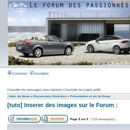
Connexion
Inscription
Consulter les messages sans réponse
|
Consulter les sujets actifs
Index du forum
»
Discussions Générales
»
Présentation et vie du forum
[tuto] Inserer des images sur le Forum :
Page
9
sur
9
[ 123 message(s) ]