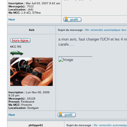
Inscription :
Mar Juil 03, 2007 8:42 am
Message(s) :
7012
Localisation :
(44)
Ma MCC:
1.9 dCi, GTline
Haut
Seb
Sujet du message :
Re: remontée automatique des v
a mon avis, faut changer l'UCH et les 4 mo
carafe.....
MCC RS
_________________
Inscription :
Lun Nov 06, 2006
8:16 pm
Message(s) :
16126
Prenom:
Ferdinand
Ma MCC:
Porsche
Localisation:
Stuttgart
Haut
philippe61
Sujet du message :
Re: remontée automatique