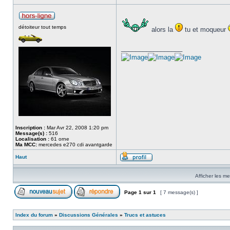
détoiteur tout temps
alors la
tu et moqueur
_________________
Inscription :
Mar Avr 22, 2008 1:20 pm
Message(s) :
516
Localisation :
61 orne
Ma MCC:
mercedes e270 cdi avantgarde
Haut
Afficher les m
Page
1
sur
1
[ 7 message(s) ]
Index du forum
»
Discussions Générales
»
Trucs et astuces