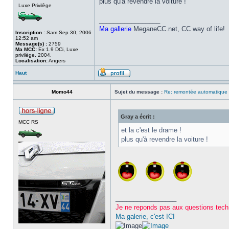
plus qu'à revendre la voiture !
Luxe Privilège
_________________
Ma gallerie
MeganeCC.net, CC way of life!
Inscription :
Sam Sep 30, 2006
12:52 am
Message(s) :
2759
Ma MCC:
Ex 1.9 DCi, Luxe
privilège, 2004.
Localisation:
Angers
Haut
Momo44
Sujet du message :
Re: remontée automatique d
Gray a écrit :
MCC RS
et la c'est le drame !
plus qu'à revendre la voiture !
_________________
Je ne reponds pas aux questions tec
Ma galerie, c'est ICI