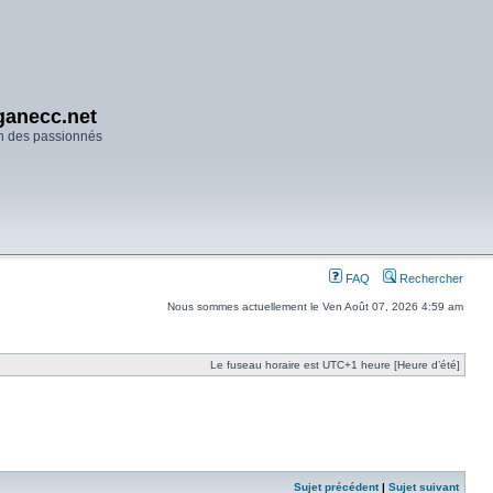
anecc.net
n des passionnés
FAQ
Rechercher
Nous sommes actuellement le Ven Août 07, 2026 4:59 am
Le fuseau horaire est UTC+1 heure [Heure d’été]
Sujet précédent
|
Sujet suivant