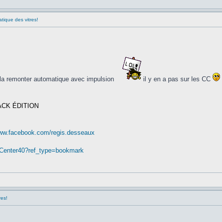
ique des vitres!
 la remonter automatique avec impulsion
il y en a pas sur les CC
ACK ÉDITION
www.facebook.com/regis.desseaux
nCenter40?ref_type=bookmark
res!