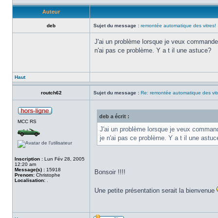
Auteur
deb
Sujet du message :
remontée automatique des vitres!
J'ai un problème lorsque je veux commande
n'ai pas ce problème. Y a t il une astuce?
Haut
routch62
Sujet du message :
Re: remontée automatique des vit
deb a écrit :
MCC RS
J'ai un problème lorsque je veux comman
je n'ai pas ce problème. Y a t il une astuc
Inscription :
Lun Fév 28, 2005
12:20 am
Message(s) :
15918
Bonsoir !!!!
Prenom:
Christophe
Localisation:
.
Une petite présentation serait la bienvenue