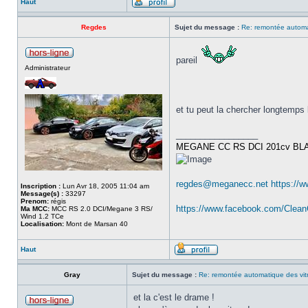
Haut
Regdes
Sujet du message :
Re: remontée automat
pareil
Administrateur
et tu peut la chercher longtemps
_________________
MEGANE CC RS DCI 201cv BL
regdes@meganecc.net
https://
Inscription :
Lun Avr 18, 2005 11:04 am
Message(s) :
33297
Prenom:
régis
https://www.facebook.com/Clea
Ma MCC:
MCC RS 2.0 DCI/Megane 3 RS/
Wind 1.2 TCe
Localisation:
Mont de Marsan 40
Haut
Gray
Sujet du message :
Re: remontée automatique des vit
et la c'est le drame !