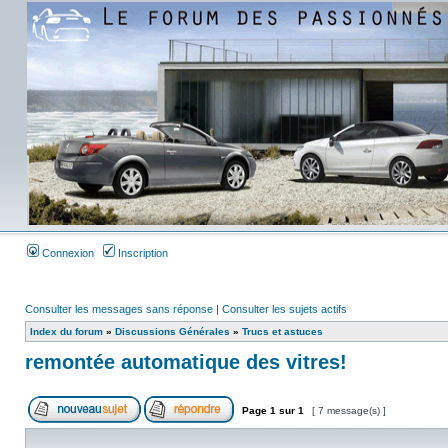
Connexion
Inscription
Consulter les messages sans réponse
|
Consulter les sujets actifs
Index du forum
»
Discussions Générales
»
Trucs et astuces
remontée automatique des vitres!
Page
1
sur
1
[ 7 message(s) ]