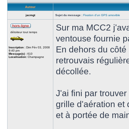
Auteur
jacmgt
Sujet du message :
Fixation d'un GPS amovible
Sur ma MCC2 j'ava
détoiteur tout temps
ventouse fournie 
En dehors du côté 
Inscription :
Dim Fév 03, 2008
9:40 pm
Message(s) :
610
Localisation:
Champagne
retrouvais réguliè
décollée.
J'ai fini par trouve
grille d'aération e
et à portée de main