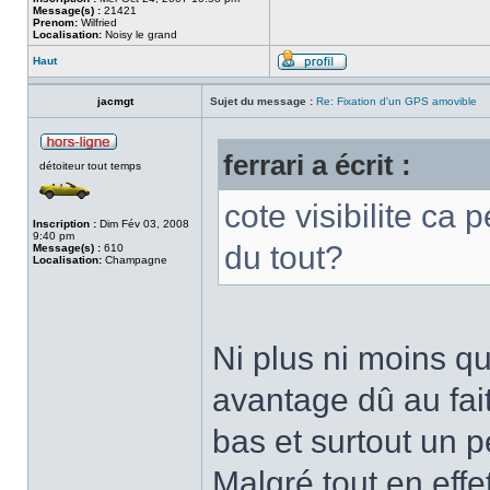
Message(s) :
21421
Prenom:
Wilfried
Localisation:
Noisy le grand
Haut
jacmgt
Sujet du message :
Re: Fixation d'un GPS amovible
ferrari a écrit :
détoiteur tout temps
cote visibilite ca
Inscription :
Dim Fév 03, 2008
9:40 pm
du tout?
Message(s) :
610
Localisation:
Champagne
Ni plus ni moins qu
avantage dû au fait
bas et surtout un p
Malgré tout en effe