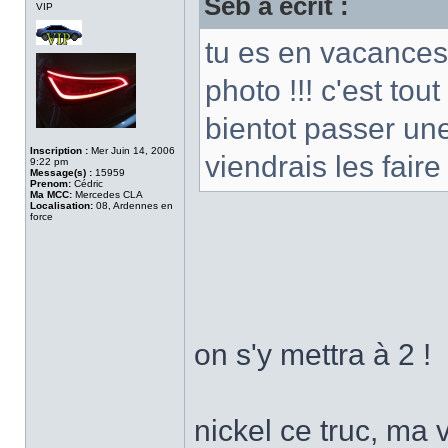
Seb a écrit :
VIP
tu es en vacances
photo !!! c'est to
bientot passer une
Inscription :
Mer Juin 14, 2006
viendrais les fair
9:22 pm
Message(s) :
15959
Prenom:
Cédric
Ma MCC:
Mercedes CLA
Localisation:
08, Ardennes en
force
on s'y mettra à 2 !
nickel ce truc, ma 