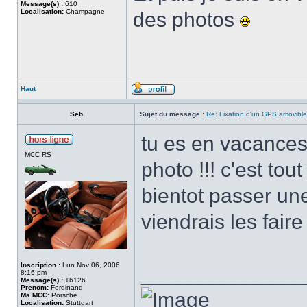
Message(s) :
610
Localisation:
Champagne
des photos
Haut
Seb
Sujet du message :
Re: Fixation d'un GPS amovible
tu es en vacances
MCC RS
photo !!! c'est to
bientot passer une
viendrais les fai
Inscription :
Lun Nov 06, 2006
______________
8:16 pm
Message(s) :
16126
Prenom:
Ferdinand
Ma MCC:
Porsche
Localisation:
Stuttgart