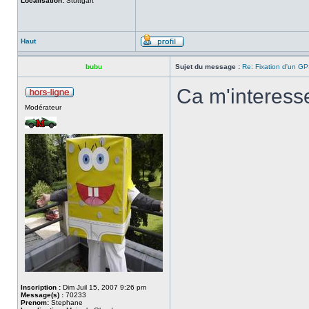
Localisation:
Stuttgart
Haut
bubu
Sujet du message :
Re: Fixation d'un G
Ca m'interess
Modérateur
Inscription :
Dim Juil 15, 2007 9:26 pm
Message(s) :
70233
Prenom:
Stephane