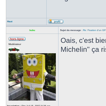
Haut
bubu
Sujet du message :
Re: Fixation d'un G
Oais, c'est bi
Modérateur
Michelin" ça r
Inscription :
Dim Juil 15, 2007 9:26 pm