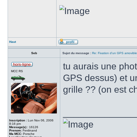
Haut
Seb
Sujet du message :
Re: Fixation d'un GPS amovible
tu aurais une phot
MCC RS
GPS dessus) et un
grille ?? (on est ch
______________
Inscription :
Lun Nov 06, 2006
8:16 pm
Message(s) :
16126
Prenom:
Ferdinand
Ma MCC:
Porsche