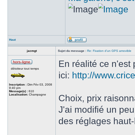
Haut
jacmgt
Sujet du message :
Re: Fixation d'un GPS amovible
En réalité ce n'est
détoiteur tout temps
ici:
http://www.cric
Inscription :
Dim Fév 03, 2008
9:40 pm
Message(s) :
610
Localisation:
Champagne
Choix, prix raisonn
J'ai modifié un peu
des réglages haut-