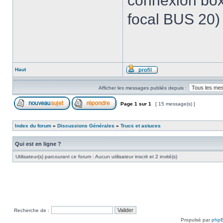
connexion box
focal BUS 20)
Haut
Afficher les messages publiés depuis :
Page
1
sur
1
[ 15 message(s) ]
Index du forum
»
Discussions Générales
»
Trucs et astuces
Qui est en ligne ?
Utilisateur(s) parcourant ce forum : Aucun utilisateur inscrit et 2 invité(s)
Recherche de :
Propulsé par
php