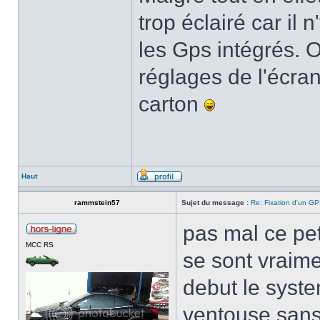
trop éclairé car il
les Gps intégrés. O
réglages de l'écran
carton
Haut
rammstein57
Sujet du message :
Re: Fixation d'un G
pas mal ce peti
MCC RS
se sont vraime
debut le syste
ventouse sans 