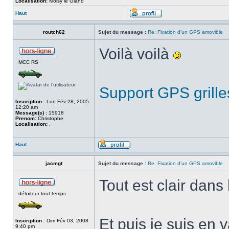
Localisation:
Moisy le Gland
Haut
routch62
Sujet du message :
Re: Fixation d'un GPS amovible
Voilà voilà
MCC RS
Support GPS grille
Inscription :
Lun Fév 28, 2005
12:20 am
Message(s) :
15918
Prenom:
Christophe
Localisation:
.
Haut
jacmgt
Sujet du message :
Re: Fixation d'un GPS amovible
Tout est clair dans
détoiteur tout temps
Et puis je suis en 
Inscription :
Dim Fév 03, 2008
9:40 pm