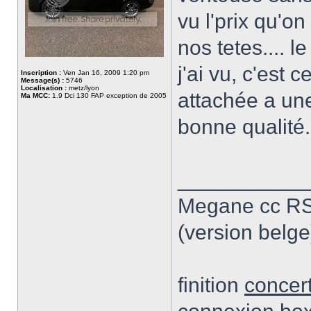
vu l'prix qu'on
nos tetes.... l
j'ai vu, c'est 
Inscription :
Ven Jan 16, 2009 1:20 pm
Message(s) :
5746
Localisation :
metz/lyon
attachée a une
Ma MCC:
1.9 Dci 130 FAP exception de 2005
bonne qualité.
___________
Megane cc RS 
(version belge
finition
concert