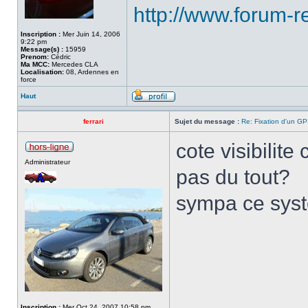
http://www.forum-r
Inscription :
Mer Juin 14, 2006
9:22 pm
Message(s) :
15959
Prenom:
Cédric
Ma MCC:
Mercedes CLA
Localisation:
08, Ardennes en
force
Haut
ferrari
Sujet du message :
Re: Fixation d'un G
cote visibilite
Administrateur
pas du tout?
sympa ce sys
Inscription :
Mer Oct 24, 2007 10:58 pm