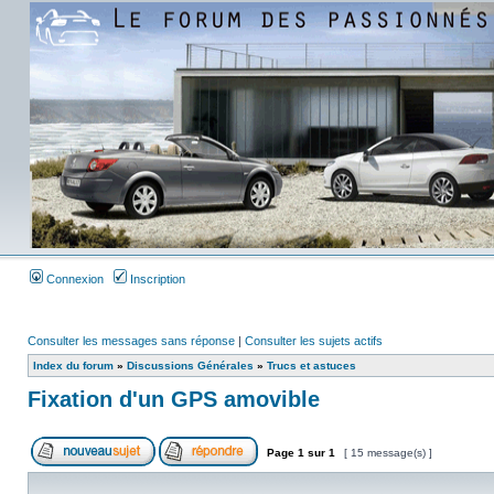
Connexion
Inscription
Consulter les messages sans réponse
|
Consulter les sujets actifs
Index du forum
»
Discussions Générales
»
Trucs et astuces
Fixation d'un GPS amovible
Page
1
sur
1
[ 15 message(s) ]