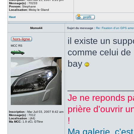
Message(s) :
70233
Prenom:
Stephane
Localisation:
Moisy le Gland
Haut
Momo44
Sujet du message :
Re: Fixation d'un GPS amo
il existe un su
MCC RS
comme celui de r
bay
_____________
Je ne reponds p
prière d'ouvrir u
Inscription :
Mar Juil 03, 2007 8:42 am
Message(s) :
7012
!
Localisation :
(44)
Ma MCC:
1.9 dCi, GTline
Ma galerie, c'est