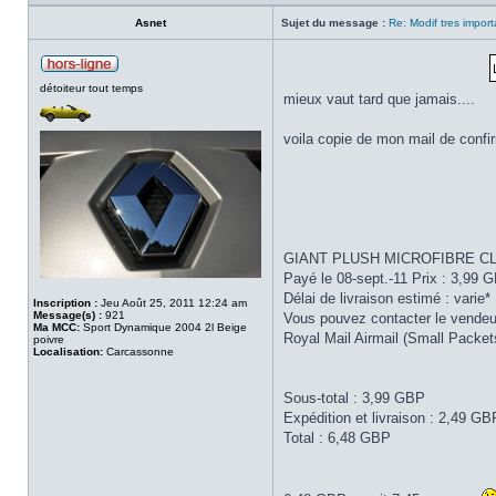
Asnet
Sujet du message :
Re: Modif tres importa
détoiteur tout temps
mieux vaut tard que jamais....
voila copie de mon mail de confir
GIANT PLUSH MICROFIBRE CLO
Payé le 08-sept.-11 Prix : 3,99 
Délai de livraison estimé : varie*
Inscription :
Jeu Août 25, 2011 12:24 am
Message(s) :
921
Vous pouvez contacter le vendeur
Ma MCC:
Sport Dynamique 2004 2l Beige
Royal Mail Airmail (Small Packe
poivre
Localisation:
Carcassonne
Sous-total : 3,99 GBP
Expédition et livraison : 2,49 GB
Total : 6,48 GBP