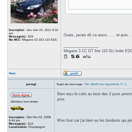
Inscription :
Jeu Juin 23, 2011 8:32
am
Ouais, javais dit ca aussi........et puis 
Message(s) :
626
Ma MCC:
Megane CC DCI 110 EDC
_________________
Megane 3 CC GT line 110 Dci boite EDC.
Haut
jacmgt
Sujet du message :
Re: Modif tres importante !!! ;-)
Bien reçu le colis au bout des 2 jours promi
pros.
détoiteur tout temps
Inscription :
Dim Fév 03, 2008
M'en fout car j'ai bien eu les bonbons qui pét
9:40 pm
Message(s) :
610
Localisation:
Champagne