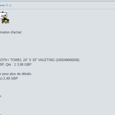
nte !!! ;-)
mation d'achat :
TH / TOWEL 24" X 33" VALETING (160549666836)
GBP, Qté : 1 3,99 GBP
 pour plus de détails.
ts) 2,49 GBP
P