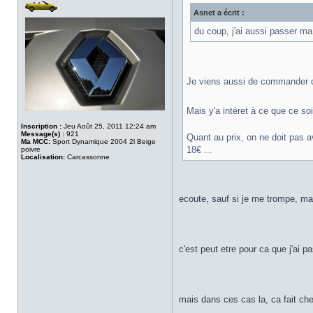
Asnet a écrit :
du coup, j'ai aussi passer ma
Je viens aussi de commander cet
Mais y'a intéret à ce que ce soit
Inscription :
Jeu Août 25, 2011 12:24 am
Message(s) :
921
Quant au prix, on ne doit pas 
Ma MCC:
Sport Dynamique 2004 2l Beige
18€ ...
poivre
Localisation:
Carcassonne
ecoute, sauf si je me trompe, mai
c'est peut etre pour ca que j'ai 
mais dans ces cas la, ca fait ch