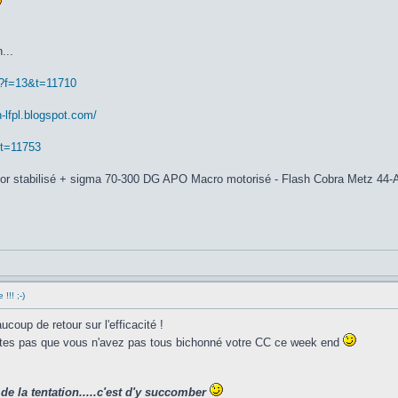
...
p?f=13&t=11710
n-lfpl.blogspot.com/
&t=11753
or stabilisé + sigma 70-300 DG APO Macro motorisé - Flash Cobra Metz 44-
!!! ;-)
coup de retour sur l'efficacité !
dites pas que vous n'avez pas tous bichonné votre CC ce week end
de la tentation.....c'est d'y succomber