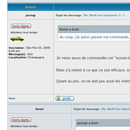
Auteur
jacmgt
Sujet du message :
Re: Modif tres importante !!! ;-)
Asnet a écrit :
détoiteur tout temps
du coup, j'ai aussi passer ma commande, f
Inscription :
Dim Fév 03, 2008
9:40 pm
Message(s) :
610
Localisation:
Champagne
Je viens aussi de commander cet "essuie-tout
Mais y'a intéret à ce que ce soit efficace, si
Quant au prix, on ne doit pas avoir les mê
Haut
Asnet
Sujet du message :
Re: Modif tres importa
jacmgt a écrit :
détoiteur tout temps