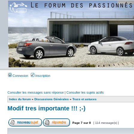
Connexion
Inscription
Consulter les messages sans réponse
|
Consulter les sujets actifs
Index du forum
»
Discussions Générales
»
Trucs et astuces
Modif tres importante !!! ;-)
Page
7
sur
8
[ 114 message(s) ]