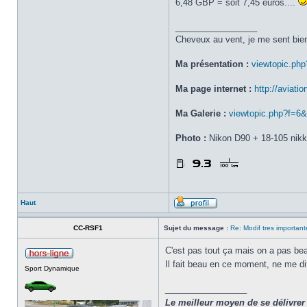
6,48 GBP = soit 7,45 euros....
_________________
Cheveux au vent, je me sent bien
Ma présentation :
viewtopic.ph
Ma page internet :
http://aviatio
Ma Galerie :
viewtopic.php?f=6
Photo :
Nikon D90 + 18-105 nikk
Haut
CC-RSF1
Sujet du message :
Re: Modif tres importante 
C'est pas tout ça mais on a pas beau
Il fait beau en ce moment, ne me 
Sport Dynamique
_________________
Le meilleur moyen de se délivrer 