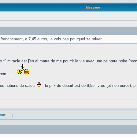
Message
ranchement, a 7,45 euros, je vois pas pourquoi se priver....
" miracle car j'en ai marre de me pourrir la vie avec une peinture noire (prom
non ......
mes notions de calcul
: le prix de départ est de 8,95 livres (et non euros), pl
nte !!! ;-)