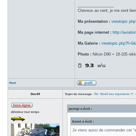
_________________
Cheveux au vent, je me sent bien
Ma présentation :
viewtopic.ph
Ma page internet :
http://aviatio
Ma Galerie :
viewtopic.php?f=6
Photo :
Nikon D90 + 18-105 nikk
Haut
Doc45
Sujet du message :
Re: Modif tres importante !!! ;-
jacmgt a écrit :
détoiteur tout temps
Asnet a écrit :
Je viens aussi de commander cet "ess