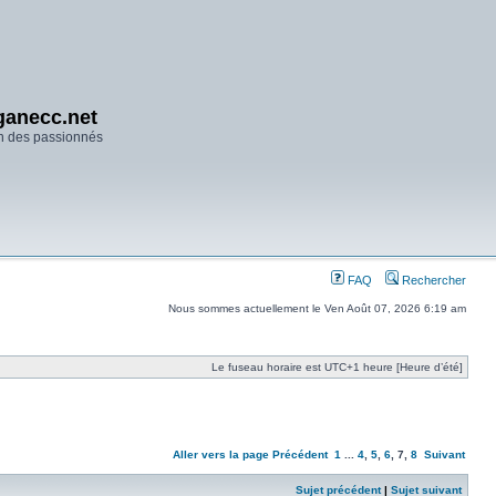
anecc.net
n des passionnés
FAQ
Rechercher
Nous sommes actuellement le Ven Août 07, 2026 6:19 am
Le fuseau horaire est UTC+1 heure [Heure d’été]
Aller vers la page
Précédent
1
...
4
,
5
,
6
,
7
,
8
Suivant
Sujet précédent
|
Sujet suivant