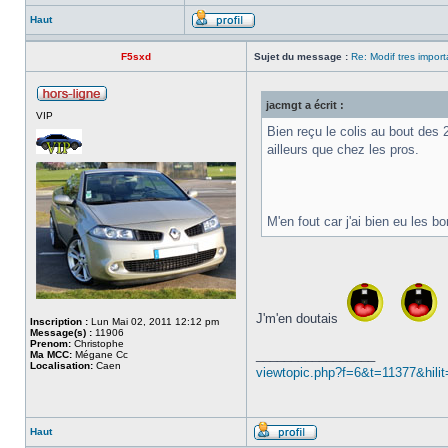
Haut
F5sxd
Sujet du message :
Re: Modif tres importa
jacmgt a écrit :
VIP
Bien reçu le colis au bout des 
ailleurs que chez les pros.
M'en fout car j'ai bien eu les bo
J'm'en doutais
Inscription :
Lun Mai 02, 2011 12:12 pm
Message(s) :
11906
Prenom:
Christophe
_________________
Ma MCC:
Mégane Cc
Localisation:
Caen
viewtopic.php?f=6&t=11377&hilit
Haut