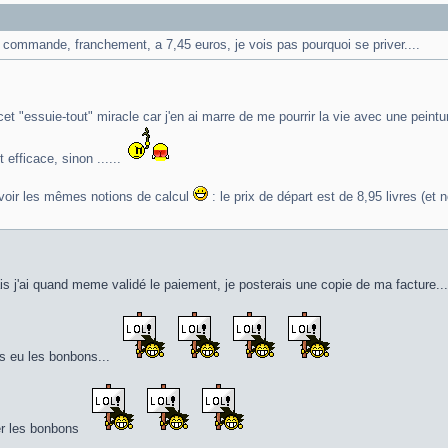
 commande, franchement, a 7,45 euros, je vois pas pourquoi se priver....
 "essuie-tout" miracle car j'en ai marre de me pourrir la vie avec une peinture
 efficace, sinon ......
avoir les mêmes notions de calcul
: le prix de départ est de 8,95 livres (et 
s j'ai quand meme validé le paiement, je posterais une copie de ma facture...
pas eu les bonbons...
er les bonbons