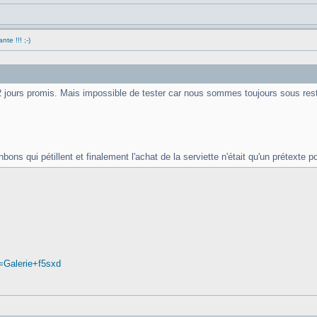
nte !!! ;-)
2 jours promis. Mais impossible de tester car nous sommes toujours sous restri
nbons qui pétillent et finalement l'achat de la serviette n'était qu'un prétexte p
=Galerie+f5sxd