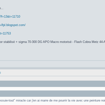
...
p?f=13&t=11710
n-lfpl.blogspot.com/
&t=11753
or stabilisé + sigma 70-300 DG APO Macro motorisé - Flash Cobra Metz 44-
)
uie-tout" miracle car j'en ai marre de me pourrir la vie avec une peinture noir