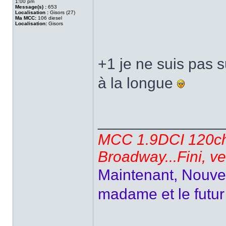
1:00 pm
Message(s) :
653
Localisation :
Gisors (27)
Ma MCC:
106 diesel
Localisation:
Gisors
+1 je ne suis pas 
à la longue
______________
MCC 1.9DCI 120ch 
Broadway...Fini, v
Maintenant, Nouvel
madame et le futur 