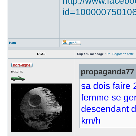
http://www.facebo
id=10000075010
Haut
GG59
Sujet du message :
Re: Regardez cette
propaganda77 a
MCC RS
sa dois faire
femme se gene
descendant du
km/h