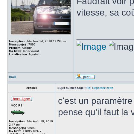
Faudrait voir p
vitesse, sa co
___________
Inscription :
Mer Nov 24, 2010 11:29 pm
Message(s) :
7896
Prenom:
Aladdin
Ma MCC:
Tapis volant
Localisation:
Agrabah
Haut
ezekiel
Sujet du message :
Re: Regardez cette
c'est un paramètre 
MCC RS
pense qu'il faut la 
Inscription :
Mer Août 18, 2010
2:47 pm
Message(s) :
3592
Ma MCC:
1.9DCi 183cv