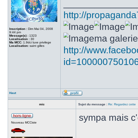
______________
http://propagand
Inscription :
Dim Mai 04, 2008
9:44 pm
ma galerie.
Message(s) :
1323
Localisation :
30
Ma MCC:
1.9dci luxe privilege
Localisation:
saint gilles
http://www.facebo
id=10000075010
Haut
mic
Sujet du message :
Re: Regardez cette
sympa mais c'e
Nouveau MCCiste