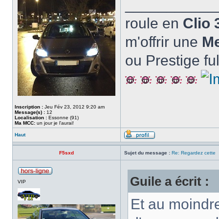
___________
roule en
Clio 
m'offrir une
M
ou Prestige fu
Inscription :
Jeu Fév 23, 2012 9:20 am
Message(s) :
12
Localisation :
Essonne (91)
Ma MCC:
un jour je l'aurai!
Haut
F5sxd
Sujet du message :
Re: Regardez cette
Guile a écrit :
VIP
Et au moindre