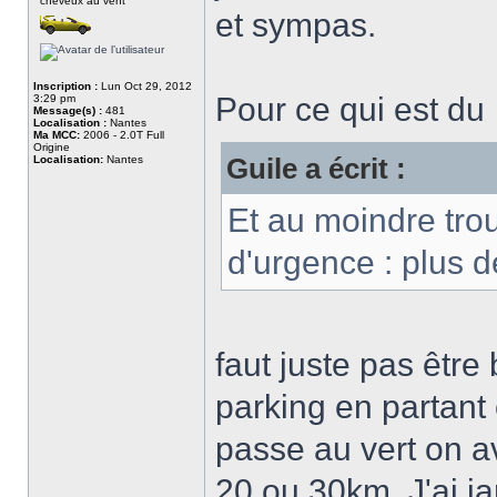
cheveux au vent
et sympas.
Inscription :
Lun Oct 29, 2012
Pour ce qui est du
3:29 pm
Message(s) :
481
Localisation :
Nantes
Ma MCC:
2006 - 2.0T Full
Origine
Localisation:
Nantes
Guile a écrit :
Et au moindre trou
d'urgence : plus de
faut juste pas être 
parking en partant 
passe au vert on a
20 ou 30km. J'ai j