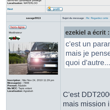
déFAPée Dynamique privilège
Localisation:
WATERLOO
Haut
savage5913
Sujet du message :
Re: Regardez cette
ezekiel a écrit :
Modérateur
c'est un para
mais je pense 
quoi d'autre..
Inscription :
Mer Nov 24, 2010 11:29 pm
Message(s) :
7896
Prenom:
Aladdin
Ma MCC:
Tapis volant
Localisation:
Agrabah
C'est DDT2000 
mais mission i