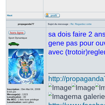
Haut
propaganda77
Sujet du message :
Re: Regardez cette
sa dois faire 2 an
Sport Dynamique
gene pas pour ouv
avec (trotoir)regl
______________
http://propagand
Inscription :
Dim Mai 04, 2008
9:44 pm
ma galerie.
Message(s) :
1323
Localisation :
30
Ma MCC:
1.9dci luxe privilege
Localisation:
saint gilles