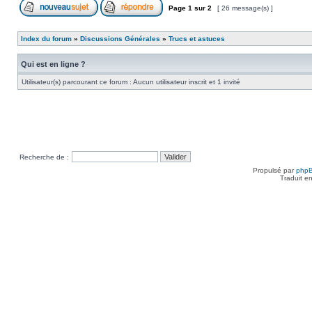
Page
1
sur
2
[ 26 message(s) ]
Index du forum
»
Discussions Générales
»
Trucs et astuces
Qui est en ligne ?
Utilisateur(s) parcourant ce forum : Aucun utilisateur inscrit et 1 invité
Recherche de :
Propulsé par
php
Traduit e