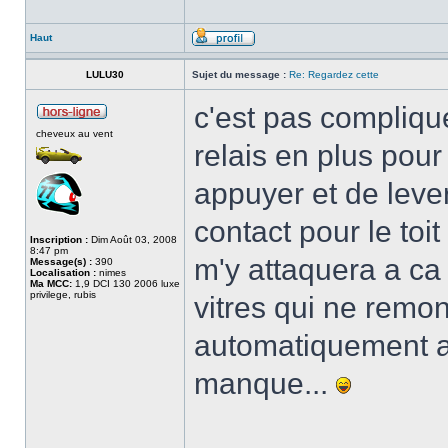
Haut
LULU30
Sujet du message :
Re: Regardez cette
c'est pas complique
cheveux au vent
relais en plus pour
appuyer et de lever
contact pour le toit
Inscription :
Dim Août 03, 2008
8:47 pm
m'y attaquera a ca
Message(s) :
390
Localisation :
nimes
Ma MCC:
1,9 DCI 130 2006 luxe
privilege, rubis
vitres qui ne remo
automatiquement a
manque...