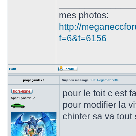
______________
mes photos:
http://meganeccfor
f=6&t=6156
Haut
propaganda77
Sujet du message :
Re: Regardez cette
pour le toit c est f
Sport Dynamique
pour modifier la 
chinter sa va tout