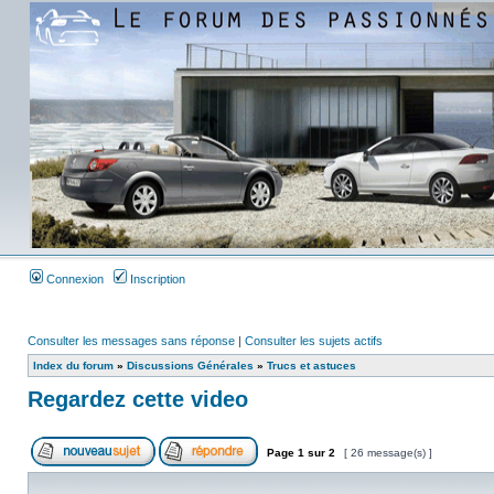
Connexion
Inscription
Consulter les messages sans réponse
|
Consulter les sujets actifs
Index du forum
»
Discussions Générales
»
Trucs et astuces
Regardez cette video
Page
1
sur
2
[ 26 message(s) ]