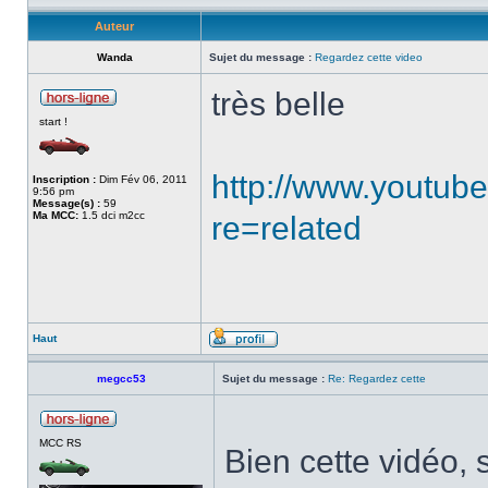
Auteur
Wanda
Sujet du message :
Regardez cette video
très belle
start !
http://www.youtub
Inscription :
Dim Fév 06, 2011
9:56 pm
Message(s) :
59
Ma MCC:
1.5 dci m2cc
re=related
Haut
megcc53
Sujet du message :
Re: Regardez cette
MCC RS
Bien cette vidéo,