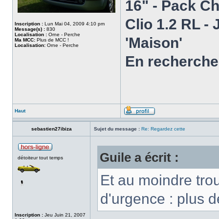
16" - Pack C
Clio 1.2 RL -
Inscription :
Lun Mai 04, 2009 4:10 pm
Message(s) :
830
Localisation :
Orne - Perche
'Maison'
Ma MCC:
Plus de MCC !
Localisation:
Orne - Perche
En recherche 
Haut
sebastien27ibiza
Sujet du message :
Re: Regardez cette
Guile a écrit :
détoiteur tout temps
Et au moindre trou
d'urgence : plus de
Inscription :
Jeu Juin 21, 2007