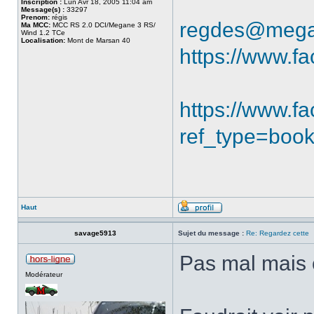
Inscription :
Lun Avr 18, 2005 11:04 am
Message(s) :
33297
Prenom:
régis
regdes@mega
Ma MCC:
MCC RS 2.0 DCI/Megane 3 RS/
Wind 1.2 TCe
Localisation:
Mont de Marsan 40
https://www.f
https://www.
ref_type=boo
Haut
savage5913
Sujet du message :
Re: Regardez cette
Pas mal mais 
Modérateur