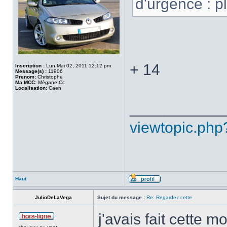
d'urgence : pl
+ 14
Inscription :
Lun Mai 02, 2011 12:12 pm
Message(s) :
11906
Prenom:
Christophe
Ma MCC:
Mégane Cc
Localisation:
Caen
___________
viewtopic.php
Haut
JulioDeLaVega
Sujet du message :
Re: Regardez cette
j'avais fait cette m