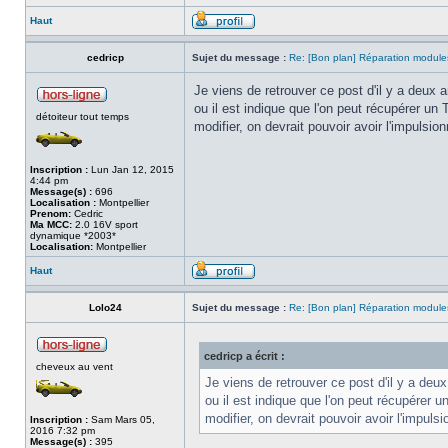
Haut
cedricp
Sujet du message :
Re: [Bon plan] Réparation module
Je viens de retrouver ce post d'il y a deux 
ou il est indique que l'on peut récupérer un
détoiteur tout temps
modifier, on devrait pouvoir avoir l'impulsi
Inscription :
Lun Jan 12, 2015
4:44 pm
Message(s) :
696
Localisation :
Montpellier
Prenom:
Cedric
Ma MCC:
2.0 16V sport
dynamique *2003*
Localisation:
Montpellier
Haut
Lolo24
Sujet du message :
Re: [Bon plan] Réparation module
cedricp a écrit :
cheveux au vent
Je viens de retrouver ce post d'il y a deu
ou il est indique que l'on peut récupérer 
modifier, on devrait pouvoir avoir l'impul
Inscription :
Sam Mars 05,
2016 7:32 pm
Message(s) :
395