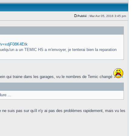
Publié :
Mar Avr 05, 2016 3:45 pm
?v=xdjF08K4Etk
quelqu'un a un TEMIC HS a m'envoyer, je tenterai bien la reparation
ir plein qui traine dans les garages, vu le nombres de Temic changé
ure ...
 ne suis pas sur qu'il n'y ai pas des problèmes rapidement, mais vu les