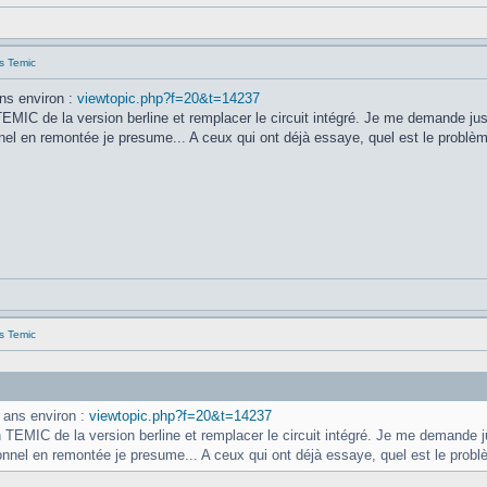
s Temic
ans environ :
viewtopic.php?f=20&t=14237
 TEMIC de la version berline et remplacer le circuit intégré. Je me demande jus
onnel en remontée je presume... A ceux qui ont déjà essaye, quel est le problè
s Temic
x ans environ :
viewtopic.php?f=20&t=14237
un TEMIC de la version berline et remplacer le circuit intégré. Je me demande j
sionnel en remontée je presume... A ceux qui ont déjà essaye, quel est le prob