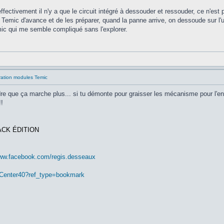
effectivement il n'y a que le circuit intégré à dessouder et ressouder, ce n'es
rs Temic d'avance et de les préparer, quand la panne arrive, on dessoude sur l'u
mic qui me semble compliqué sans l'explorer.
ration modules Temic
dre que ça marche plus... si tu démonte pour graisser les mécanisme pour l'entre
!
ACK ÉDITION
www.facebook.com/regis.desseaux
nCenter40?ref_type=bookmark