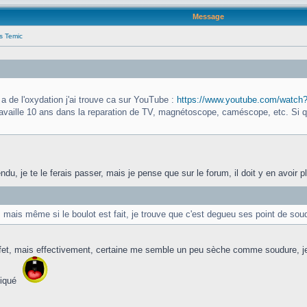
Message
s Temic
 de l'oxydation j'ai trouve ca sur YouTube :
https://www.youtube.com/watch
 travaille 10 ans dans la reparation de TV, magnétoscope, caméscope, etc. Si 
tendu, je te le ferais passer, mais je pense que sur le forum, il doit y en avo
 mais même si le boulot est fait, je trouve que c'est degueu ses point de soud
effet, mais effectivement, certaine me semble un peu sèche comme soudure, je
tiqué