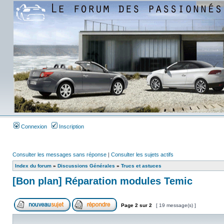
Connexion
Inscription
Consulter les messages sans réponse
|
Consulter les sujets actifs
Index du forum
»
Discussions Générales
»
Trucs et astuces
[Bon plan] Réparation modules Temic
Page
2
sur
2
[ 19 message(s) ]