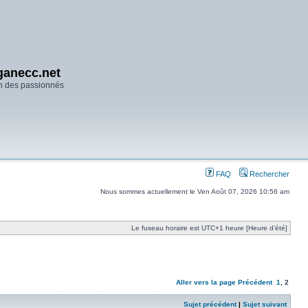
anecc.net
n des passionnés
FAQ
Rechercher
Nous sommes actuellement le Ven Août 07, 2026 10:56 am
Le fuseau horaire est UTC+1 heure [Heure d’été]
Aller vers la page
Précédent
1
,
2
Sujet précédent
|
Sujet suivant