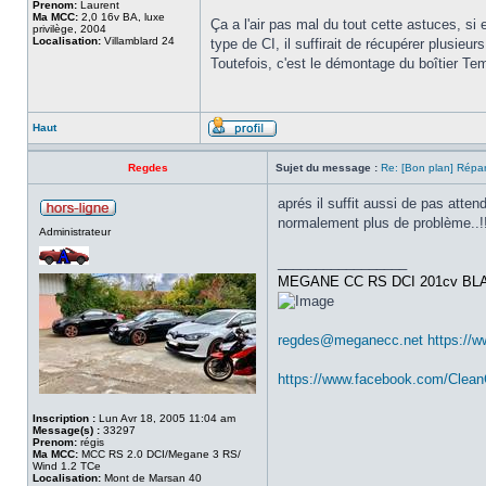
Prenom:
Laurent
Ma MCC:
2,0 16v BA, luxe
Ça a l'air pas mal du tout cette astuces, si 
privilège, 2004
Localisation:
Villamblard 24
type de CI, il suffirait de récupérer plusieu
Toutefois, c'est le démontage du boîtier Te
Haut
Regdes
Sujet du message :
Re: [Bon plan] Répa
aprés il suffit aussi de pas atten
normalement plus de problème..!!
Administrateur
_________________
MEGANE CC RS DCI 201cv BL
regdes@meganecc.net
https://
https://www.facebook.com/Clea
Inscription :
Lun Avr 18, 2005 11:04 am
Message(s) :
33297
Prenom:
régis
Ma MCC:
MCC RS 2.0 DCI/Megane 3 RS/
Wind 1.2 TCe
Localisation:
Mont de Marsan 40