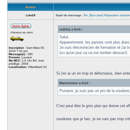
Auteur
Lolo24
Sujet du message :
Re: [Bon plan] Réparation module
cedricp a écrit :
cheveux au vent
Salut,
Apparemment, les pannes sont plus dues a
Je suis électronicien de formation et j'ai
Inscription :
Sam Mars 05,
2016 7:32 pm
(vu qu'un jour ca va me tomber dessus!)
Message(s) :
395
Prenom:
Laurent
Ma MCC:
2,0 16v BA, luxe
privilège, 2004
Localisation:
Villamblard 24
Si j'en ai un en trop et défectueux, bien en
Marmottator a écrit :
Punaise, je suis pas un pro de la soudure,
C'est peut être le gros plan qui donne cet 
soudures que je fais, je ne vais pas trop cri