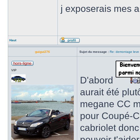
j exposerais mes au
Haut
guigui276
Sujet du message :
Re: demontage leve 
VIP
D'abord
aurait été plu
megane CC mai
pour Coupé-Cab
cabriolet donc
pouvoir t'aide