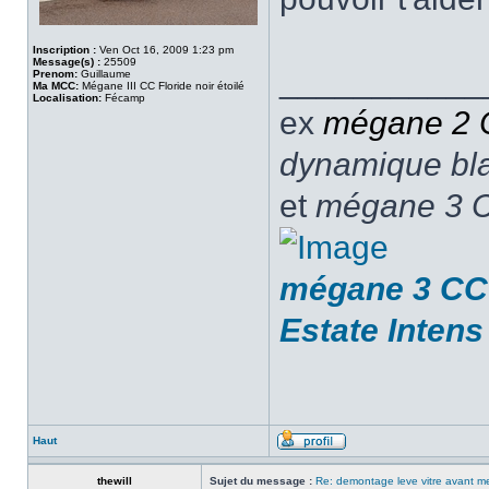
Inscription :
Ven Oct 16, 2009 1:23 pm
Message(s) :
25509
___________
Prenom:
Guillaume
Ma MCC:
Mégane III CC Floride noir étoilé
Localisation:
Fécamp
ex
mégane 2
dynamique blan
et
mégane 3 C
mégane 3 CC 
Estate Intens
Haut
thewill
Sujet du message :
Re: demontage leve vitre avant 