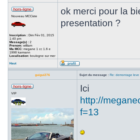
ok merci pour la bie
Nouveau MCCiste
presentation ?
Inscription :
Dim Fév 01, 2015
1:40 pm
Message(s) :
2
Prenom:
william
Ma MCC:
megane 1 cc 1.6 e
1998 karmann
Localisation:
boulogne sur mer
Haut
guigui276
Sujet du message :
Re: demontage leve 
Ici
VIP
http://megane
f=13