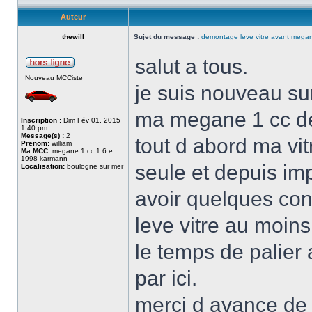
Auteur
thewill
Sujet du message :
demontage leve vitre avant mega
salut a tous.
Nouveau MCCiste
je suis nouveau sur
ma megane 1 cc d
Inscription :
Dim Fév 01, 2015
1:40 pm
Message(s) :
2
tout d abord ma vi
Prenom:
william
Ma MCC:
megane 1 cc 1.6 e
1998 karmann
seule et depuis impo
Localisation:
boulogne sur mer
avoir quelques con
leve vitre au moins
le temps de palier 
par ici.
merci d avance de 