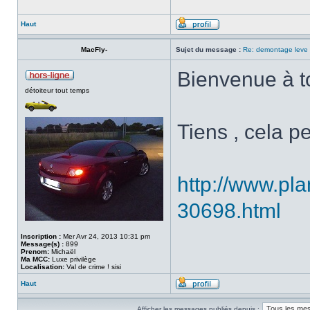
Haut
MacFly-
Sujet du message :
Re: demontage leve 
Bienvenue à to
détoiteur tout temps
Tiens , cela pe
http://www.pla
30698.html
Inscription :
Mer Avr 24, 2013 10:31 pm
Message(s) :
899
Prenom:
Michaël
Ma MCC:
Luxe privilège
Localisation:
Val de crime ! sisi
Haut
Afficher les messages publiés depuis :