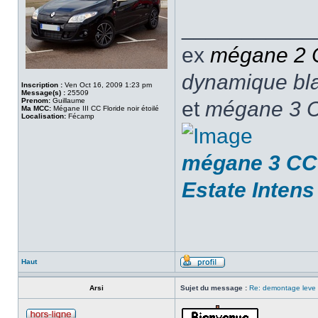
___________
ex
mégane 2
dynamique blan
Inscription :
Ven Oct 16, 2009 1:23 pm
Message(s) :
25509
Prenom:
Guillaume
et
mégane 3 C
Ma MCC:
Mégane III CC Floride noir étoilé
Localisation:
Fécamp
mégane 3 CC 
Estate Intens
Haut
Arsi
Sujet du message :
Re: demontage leve 