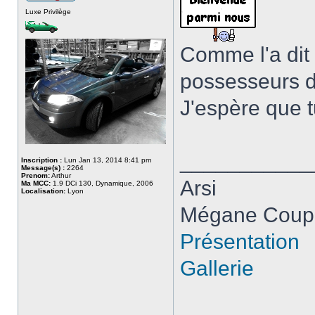
Luxe Privilège
Comme l'a dit 
possesseurs d
J'espère que t
___________
Inscription :
Lun Jan 13, 2014 8:41 pm
Message(s) :
2264
Prenom:
Arthur
Arsi
Ma MCC:
1.9 DCi 130, Dynamique, 2006
Localisation:
Lyon
Mégane Coupé
Présentation
Gallerie