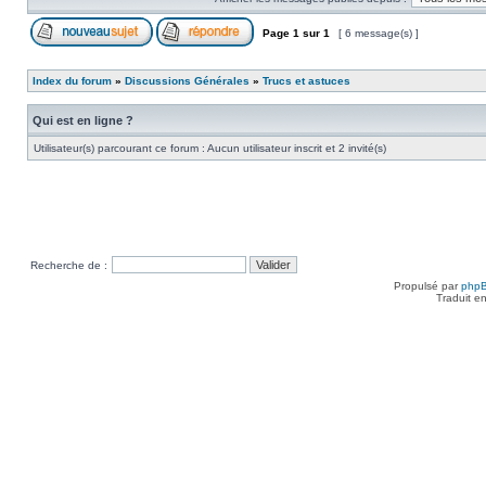
Page
1
sur
1
[ 6 message(s) ]
Index du forum
»
Discussions Générales
»
Trucs et astuces
Qui est en ligne ?
Utilisateur(s) parcourant ce forum : Aucun utilisateur inscrit et 2 invité(s)
Recherche de :
Propulsé par
php
Traduit e