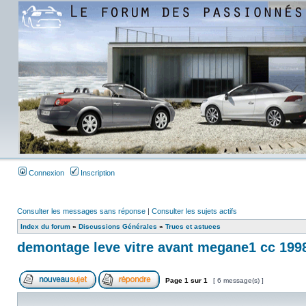
Connexion
Inscription
Consulter les messages sans réponse
|
Consulter les sujets actifs
Index du forum
»
Discussions Générales
»
Trucs et astuces
demontage leve vitre avant megane1 cc 199
Page
1
sur
1
[ 6 message(s) ]