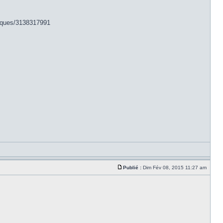
niques/3138317991
Publié :
Dim Fév 08, 2015 11:27 am