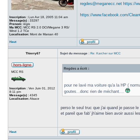
regdes@meganecc.net
https://
https://www.facebook.com/Clea
Inscription :
Lun Avr 18, 2005 11:04 am
Message(s) :
33297
Prenom:
régis
Ma MCC:
MCC RS 2.0 DCI/Megane 3 RS/
Wind 1.2 TCe
Localisation:
Mont de Marsan 40
Haut
Thierry67
Sujet du message :
Re: Karcher sur MCC
Regdes a écrit :
MCC RS
pour ne lavé ma voiture qu'a la HP ( norma
Inscription :
Ven Juin 01, 2012
goutes...donc rien de méchant....
8:11 pm
Message(s) :
4345
Localisation:
Alsace
perso le seul truc que j'ai quand je passe le
et pareil que fab' jh'aime bien avoir aussi 
Haut