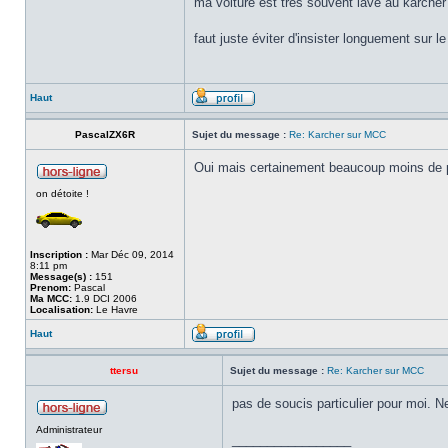
ma voiture est très souvent lavé au karcher 
faut juste éviter d'insister longuement sur 
Haut
PascalZX6R
Sujet du message :
Re: Karcher sur MCC
Oui mais certainement beaucoup moins de pre
on détoite !
Inscription :
Mar Déc 09, 2014
8:11 pm
Message(s) :
151
Prenom:
Pascal
Ma MCC:
1.9 DCI 2006
Localisation:
Le Havre
Haut
ttersu
Sujet du message :
Re: Karcher sur MCC
pas de soucis particulier pour moi. Ne
Administrateur
_________________