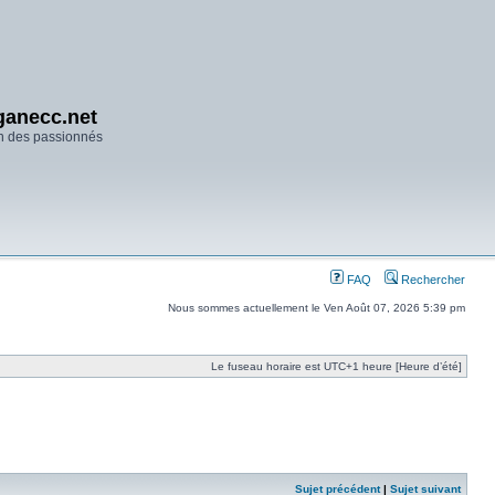
anecc.net
n des passionnés
FAQ
Rechercher
Nous sommes actuellement le Ven Août 07, 2026 5:39 pm
Le fuseau horaire est UTC+1 heure [Heure d’été]
Sujet précédent
|
Sujet suivant