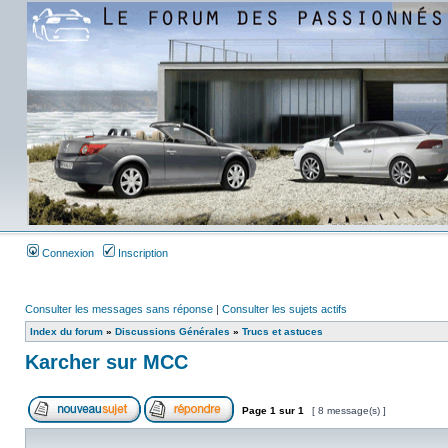
Connexion
Inscription
Consulter les messages sans réponse
|
Consulter les sujets actifs
Index du forum
»
Discussions Générales
»
Trucs et astuces
Karcher sur MCC
Page
1
sur
1
[ 8 message(s) ]