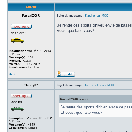
Auteur
PascalZX6R
Sujet du message :
Karcher sur MCC
Je rentre des sports d'hiver, envie de passe
vous, que faite vous?
on détoite !
Inscription :
Mar Déc 09, 2014
8:11 pm
Message(s) :
151
Prenom:
Pascal
Ma MCC:
1.9 DCI 2006
Localisation:
Le Havre
Haut
Thierry67
Sujet du message :
Re: Karcher sur MCC
PascalZX6R a écrit :
MCC RS
Je rentre des sports d'hiver, envie de pas
Et vous, que faite vous?
Inscription :
Ven Juin 01, 2012
8:11 pm
Message(s) :
4345
Localisation:
Alsace