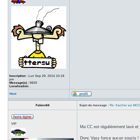
Inscription :
Lun Sep 29, 2014 10:18
pm
Message(s) :
9920
Localisation:
.
Haut
Fabien66
Sujet du message :
Re: Karcher sur MCC
VIP
Ma CC est régulièrement lavé et 
Donc Vasy fonce aucun soucis !