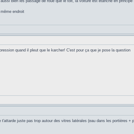
aussi bien les passage de roue que le toit, la voiture est étanche en principe 
le même endroit
ssion quand il pleut que le karcher! C'est pour ça que je pose la question
 t'attarde juste pas trop autour des vitres latérales (eau dans les portières + p