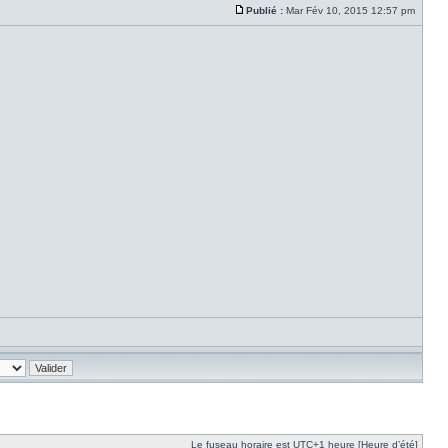
Publié :
Mar Fév 10, 2015 12:57 pm
Le fuseau horaire est UTC+1 heure [Heure d’été]