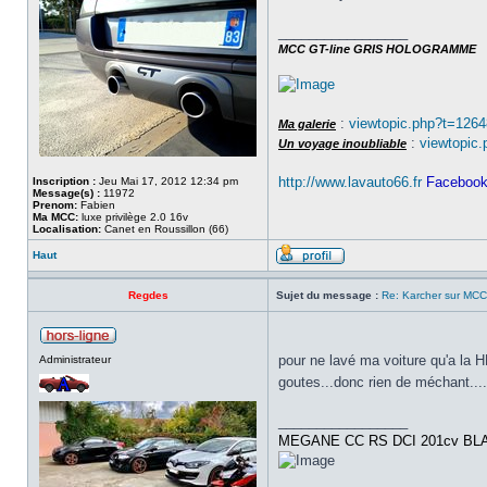
_________________
MCC GT-line GRIS HOLOGRAMME
:
viewtopic.php?t=1264
Ma galerie
:
viewtopic
Un voyage inoubliable
http://www.lavauto66.fr
Faceboo
Inscription :
Jeu Mai 17, 2012 12:34 pm
Message(s) :
11972
Prenom:
Fabien
Ma MCC:
luxe privilège 2.0 16v
Localisation:
Canet en Roussillon (66)
Haut
Regdes
Sujet du message :
Re: Karcher sur MCC
pour ne lavé ma voiture qu'a la H
Administrateur
goutes...donc rien de méchant...
_________________
MEGANE CC RS DCI 201cv BL