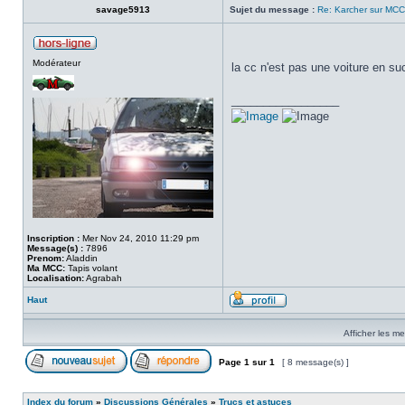
savage5913
Sujet du message :
Re: Karcher sur MCC
Modérateur
la cc n'est pas une voiture en s
_________________
Inscription :
Mer Nov 24, 2010 11:29 pm
Message(s) :
7896
Prenom:
Aladdin
Ma MCC:
Tapis volant
Localisation:
Agrabah
Haut
Afficher les m
Page
1
sur
1
[ 8 message(s) ]
Index du forum
»
Discussions Générales
»
Trucs et astuces