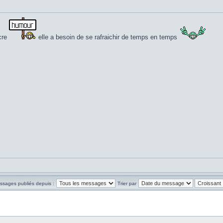
ucre
elle a besoin de se rafraichir de temps en temps
essages publiés depuis :
Trier par