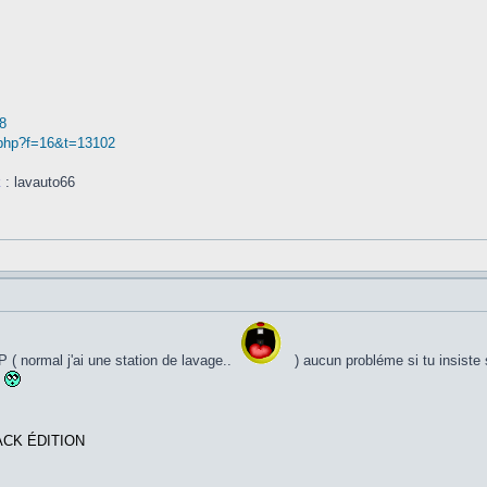
8
.php?f=16&t=13102
k
: lavauto66
P ( normal j'ai une station de lavage..
) aucun probléme si tu insiste s
.
ACK ÉDITION