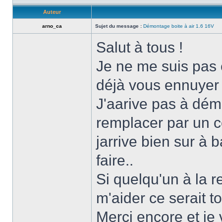
Auteur
arno_ca
Sujet du message :
Démontage boite à air 1.6 16V
Salut à tous !
Je ne me suis pas 
déjà vous ennuye
J'aarive pas à démo
remplacer par un co
jarrive bien sur à ba
faire..
Si quelqu'un à la r
m'aider ce serait
Merci encore et je