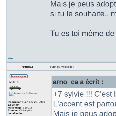
Mais je peus adopt
si tu le souhaite.. 
Tu es toi même de 
Haut
routch62
Sujet du message :
arno_ca a écrit :
MCC RS
+7 sylvie !!! C'est 
L'accent est part
Inscription :
Lun Fév 28, 2005
12:20 am
Message(s) :
15918
Prenom:
Christophe
Mais je peus adopt
Localisation:
.