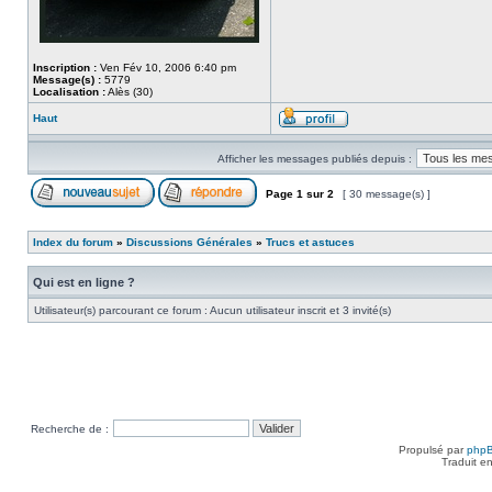
Inscription :
Ven Fév 10, 2006 6:40 pm
Message(s) :
5779
Localisation :
Alès (30)
Haut
Afficher les messages publiés depuis :
Page
1
sur
2
[ 30 message(s) ]
Index du forum
»
Discussions Générales
»
Trucs et astuces
Qui est en ligne ?
Utilisateur(s) parcourant ce forum : Aucun utilisateur inscrit et 3 invité(s)
Recherche de :
Propulsé par
php
Traduit e