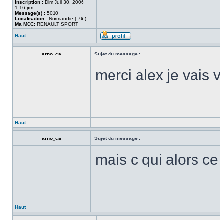
Inscription :
Dim Juil 30, 2006
1:16 pm
Message(s) :
5010
Localisation :
Normandie ( 76 )
Ma MCC:
RENAULT SPORT
Haut
arno_ca
Sujet du message :
merci alex je vais v
Haut
arno_ca
Sujet du message :
mais c qui alors c
Haut