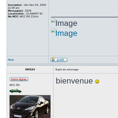
Inscription :
Ven Nov 04, 2005
11:48 am
______________
Message(s) :
3529
Localisation :
CLAMART 92
Ma MCC:
MCC RS 210ch
Haut
MIKE83
Sujet du message :
bienvenue
MCC RS