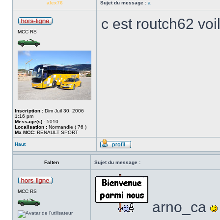
alex76
Sujet du message :
a
c est routch62 voi
MCC RS
Inscription :
Dim Juil 30, 2006
1:16 pm
Message(s) :
5010
Localisation :
Normandie ( 76 )
Ma MCC:
RENAULT SPORT
Haut
Falten
Sujet du message :
MCC RS
arno_ca