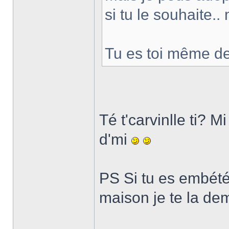
si tu le souhaite..
Tu es toi même de
Té t'carvinlle ti? M
d'mi
PS Si tu es embété 
maison je te la de