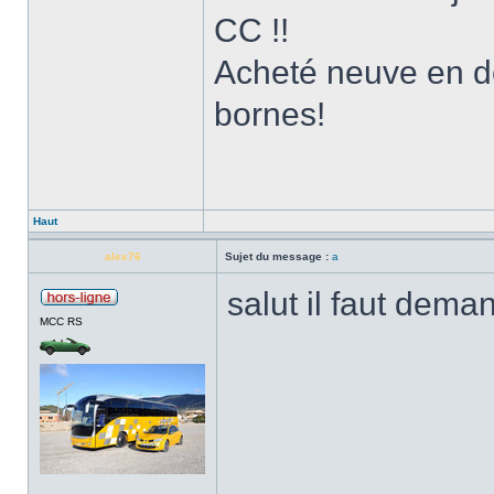
CC !!
Acheté neuve en d
bornes!
Haut
alex76
Sujet du message :
a
salut il faut dema
MCC RS