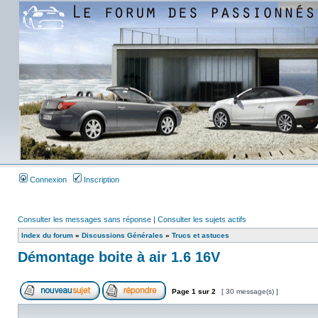
Connexion
Inscription
Consulter les messages sans réponse
|
Consulter les sujets actifs
Index du forum
»
Discussions Générales
»
Trucs et astuces
Démontage boite à air 1.6 16V
Page
1
sur
2
[ 30 message(s) ]