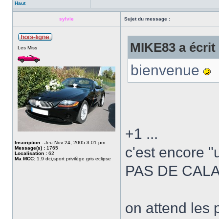
Haut
sylvie
Sujet du message :
MIKE83 a écrit 
Les Miss
bienvenue
+1 ...
Inscription :
Jeu Nov 24, 2005 3:01 pm
c'est encore "
Message(s) :
1765
Localisation :
62
Ma MCC:
1.9 dci,sport privilège gris eclipse
PAS DE CAL
on attend les 