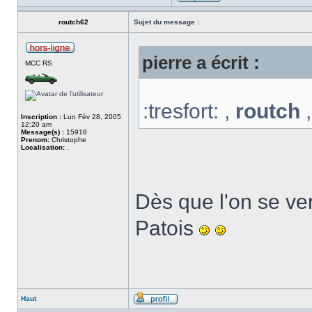
routch62
Sujet du message :
pierre a écrit :
MCC RS
:tresfort: ,
routch
Inscription :
Lun Fév 28, 2005
12:20 am
Message(s) :
15918
Prenom:
Christophe
Localisation:
.
Dès que l'on se ver
Patois
Haut