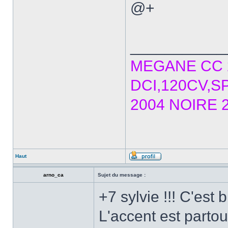
@+
___________
MEGANE CC 2
DCI,120CV,S
2004 NOIRE 2
Haut
arno_ca
Sujet du message :
+7 sylvie !!! C'est b
L'accent est parto