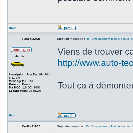
Haut
PascalZX6R
Sujet du message :
Re: Emplacement fusible essuie g
Viens de trouver ça
on détoite !
http://www.auto-tec
Inscription :
Mar Déc 09, 2014
8:11 pm
Message(s) :
151
Tout ça à démonte
Prenom:
Pascal
Ma MCC:
1.9 DCI 2006
Localisation:
Le Havre
Haut
Cyrille21800
Sujet du message :
Re: Emplacement fusible essuie g