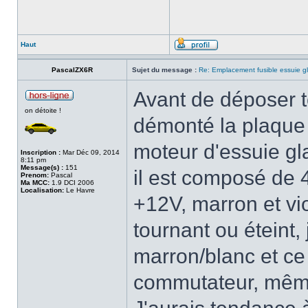
Haut
PascalZX6R
Sujet du message :
Re: Emplacement fusible essuie g
Avant de déposer to
on détoite !
démonté la plaque
moteur d'essuie gl
Inscription :
Mar Déc 09, 2014
8:11 pm
Message(s) :
151
il est composé de 4
Prenom:
Pascal
Ma MCC:
1.9 DCI 2006
Localisation:
Le Havre
+12V, marron et vio
tournant ou éteint, 
marron/blanc et ce 
commutateur, même 