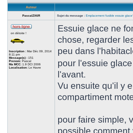
Auteur
PascalZX6R
Sujet du message :
Emplacement fusible essuie glace
Essuie glace ne fo
on détoite !
chose, regarder les 
peu dans l'habitacle
Inscription :
Mar Déc 09, 2014
8:11 pm
Message(s) :
151
pour l'essuie glace
Prenom:
Pascal
Ma MCC:
1.9 DCI 2006
Localisation:
Le Havre
l'avant.
Vu ensuite qu'il y 
compartiment mote
pour faire simple, 
possible comment 