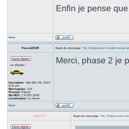
Enfin je pense que 
Haut
PascalZX6R
Sujet du message :
Re: Emplacement fusible essuie g
Merci, phase 2 je 
on détoite !
Inscription :
Mar Déc 09, 2014
8:11 pm
Message(s) :
151
Prenom:
Pascal
Ma MCC:
1.9 DCI 2006
Localisation:
Le Havre
Haut
blink974
Sujet du message :
Re: Emplacement fus