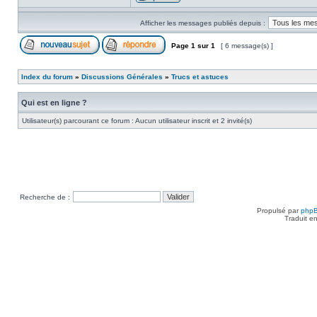
Afficher les messages publiés depuis :
Page
1
sur
1
[ 6 message(s) ]
Index du forum
»
Discussions Générales
»
Trucs et astuces
Qui est en ligne ?
Utilisateur(s) parcourant ce forum : Aucun utilisateur inscrit et 2 invité(s)
Recherche de :
Propulsé par
php
Traduit e