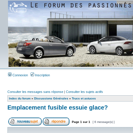
Connexion
Inscription
Consulter les messages sans réponse
|
Consulter les sujets actifs
Index du forum
»
Discussions Générales
»
Trucs et astuces
Emplacement fusible essuie glace?
Page
1
sur
1
[ 6 message(s) ]