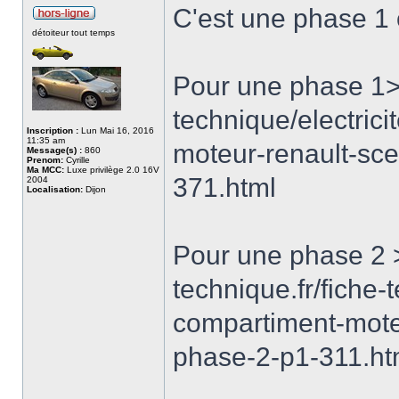
C'est une phase 1
détoiteur tout temps
Pour une phase 1>>
technique/electrici
Inscription :
Lun Mai 16, 2016
11:35 am
moteur-renault-sc
Message(s) :
860
Prenom:
Cyrille
Ma MCC:
Luxe privilège 2.0 16V
371.html
2004
Localisation:
Dijon
Pour une phase 2 
technique.fr/fiche-
compartiment-mote
phase-2-p1-311.ht