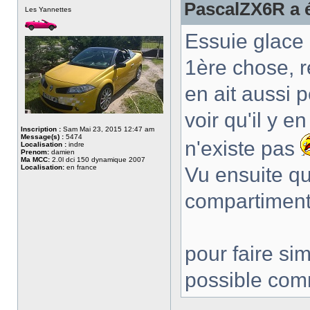
PascalZX6R a é
Les Yannettes
Essuie glace 
1ère chose, re
en ait aussi p
voir qu'il y e
Inscription :
Sam Mai 23, 2015 12:47 am
Message(s) :
5474
n'existe pas
Localisation :
indre
Prenom:
damien
Ma MCC:
2.0l dci 150 dynamique 2007
Localisation:
en france
Vu ensuite qu'
compartiment
pour faire si
possible com