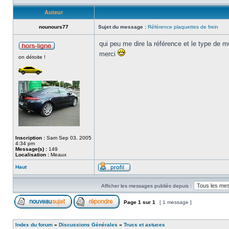
Auteur
nounours77
Sujet du message :
Référence plaquettes de frein
qui peu me dire la référence et le type de 
merci
on détoite !
Inscription :
Sam Sep 03, 2005
4:34 pm
Message(s) :
149
Localisation :
Meaux
Haut
Afficher les messages publiés depuis :
Page
1
sur
1
[ 1 message ]
Index du forum
»
Discussions Générales
»
Trucs et astuces