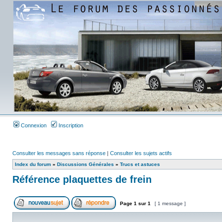
Connexion
Inscription
Consulter les messages sans réponse
|
Consulter les sujets actifs
Index du forum
»
Discussions Générales
»
Trucs et astuces
Référence plaquettes de frein
Page
1
sur
1
[ 1 message ]