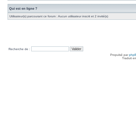
Qui est en ligne ?
Utilisateur(s) parcourant ce forum : Aucun utilisateur inscrit et 2 invité(s)
Recherche de :
Propulsé par
php
Traduit e