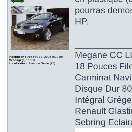
pourras demon
HP.
___________
Megane CC LU
Inscription :
Ven Fév 18, 2005 8:29 pm
Message(s) :
1633
18 Pouces Fil
Localisation :
Haut de Seine (92)
Carminat Navi
Disque Dur 8
Intégral Grég
Renault Glast
Sebring Eclai