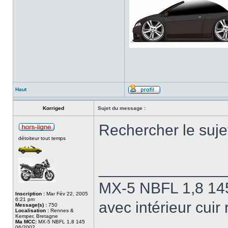
Haut
Korriged
Sujet du message :
Rechercher le sujet
détoiteur tout temps
______________
MX-5 NBFL 1,8 145
Inscription :
Mar Fév 22, 2005
6:21 pm
avec intérieur cui
Message(s) :
750
Localisation :
Rennes &
Kemper, Bretagne
Ma MCC:
MX-5 NBFL 1,8 145
06/2002