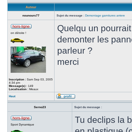
Auteur
nounours77
Sujet du message :
Demontage garnitures arriere
Quelqu un pourrait
on détoite !
demonter les panne
parleur ?
merci
Inscription :
Sam Sep 03, 2005
4:34 pm
Message(s) :
149
Localisation :
Meaux
Haut
Serno23
Sujet du message :
Tu declips la 
Sport Dynamique
en plastique (c