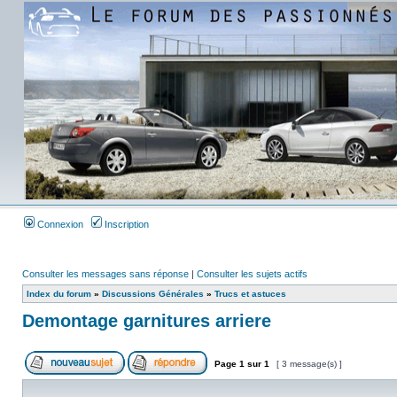
Connexion
Inscription
Consulter les messages sans réponse
|
Consulter les sujets actifs
Index du forum
»
Discussions Générales
»
Trucs et astuces
Demontage garnitures arriere
Page
1
sur
1
[ 3 message(s) ]