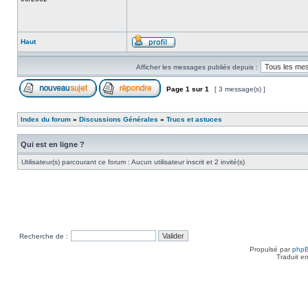
Haut
Afficher les messages publiés depuis :
Page
1
sur
1
[ 3 message(s) ]
Index du forum
»
Discussions Générales
»
Trucs et astuces
Qui est en ligne ?
Utilisateur(s) parcourant ce forum : Aucun utilisateur inscrit et 2 invité(s)
Recherche de :
Propulsé par
php
Traduit e