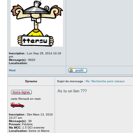
Inscription :
Lun Sep 29, 2014 10:18
pm
Message(s) :
9920
Localisation:
.
Haut
Dynamo
Sujet du message :
Re: Recherche pont ciseaux
As tu un lien ???
carte Renault en main
Inscription :
Dim Mars 13, 2016
10:27 am
Message(s) :
36
Prenom:
Frédéric
Ma MCC:
1.5 DCI extreme
Localisation:
Seine et Marne