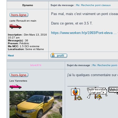
Dynamo
Sujet du message :
Re: Recherche pont ciseaux
Pas mal, mais c'est vraiment un pont cisea
carte Renault en main
Dans ce genre, et en 3.5 T.
https://www.worken.fr/p/1993/Pont-eleva 
Inscription :
Dim Mars 13, 2016
10:27 am
Message(s) :
36
Prenom:
Frédéric
Ma MCC:
1.5 DCI extreme
Localisation:
Seine et Marne
Haut
blink974
Sujet du message :
Re: Recherche pont 
j'ai lu quelques commentaire sur
Les Yannettes
_________________