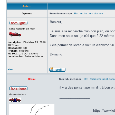
Auteur
Dynamo
Sujet du message :
Recherche pont ciseaux
Bonjour,
carte Renault en main
Je suis à la recherche d'un bon plan, ou bon
Dans mon sous-sol, je n'ai que 2.22 mètres
Inscription :
Dim Mars 13, 2016
Cela permet de lever la voiture d'environ 9
10:27 am
Message(s) :
36
Prenom:
Frédéric
Ma MCC:
1.5 DCI extreme
Dynamo
Localisation:
Seine et Marne
Haut
ttersu
Sujet du message :
Re: Recherche pont cisea
il y a des ponts type minilift à bon pri
Administrateur
_________________
https://www.l