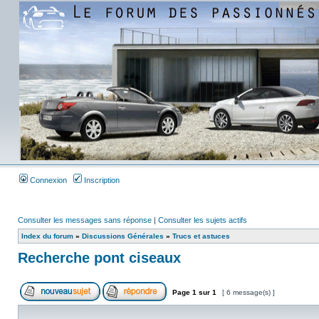
Connexion
Inscription
Consulter les messages sans réponse
|
Consulter les sujets actifs
Index du forum
»
Discussions Générales
»
Trucs et astuces
Recherche pont ciseaux
Page
1
sur
1
[ 6 message(s) ]