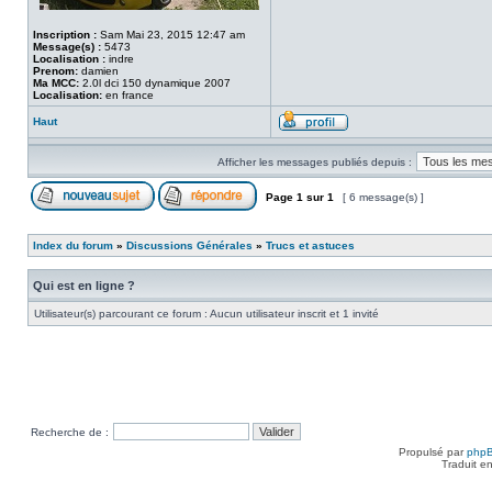
Inscription :
Sam Mai 23, 2015 12:47 am
Message(s) :
5473
Localisation :
indre
Prenom:
damien
Ma MCC:
2.0l dci 150 dynamique 2007
Localisation:
en france
Haut
Afficher les messages publiés depuis :
Page
1
sur
1
[ 6 message(s) ]
Index du forum
»
Discussions Générales
»
Trucs et astuces
Qui est en ligne ?
Utilisateur(s) parcourant ce forum : Aucun utilisateur inscrit et 1 invité
Recherche de :
Propulsé par
php
Traduit e