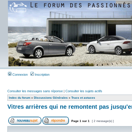
Connexion
Inscription
Consulter les messages sans réponse
|
Consulter les sujets actifs
Index du forum
»
Discussions Générales
»
Trucs et astuces
Vitres arrières qui ne remontent pas jusqu'e
Page
1
sur
1
[ 2 message(s) ]