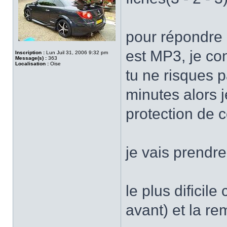
pour répondre à
est MP3, je con
Inscription :
Lun Juil 31, 2006 9:32 pm
Message(s) :
363
Localisation :
Oise
tu ne risques 
minutes alors j
protection de c
je vais prendre
le plus dificile
avant) et la r