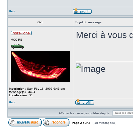
Haut
Gab
Sujet du message :
Merci à vous 
MCC RS
___________
Inscription :
Sam Fév 18, 2006 6:45 pm
Message(s) :
3424
Localisation :
91
Haut
Afficher les messages publiés depuis :
Page
2
sur
2
[ 18 message(s) ]