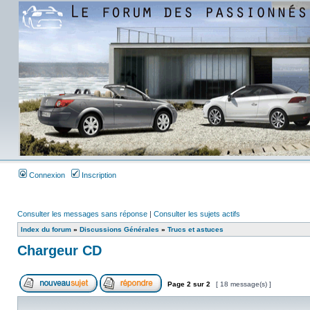
Connexion
Inscription
Consulter les messages sans réponse
|
Consulter les sujets actifs
Index du forum
»
Discussions Générales
»
Trucs et astuces
Chargeur CD
Page
2
sur
2
[ 18 message(s) ]