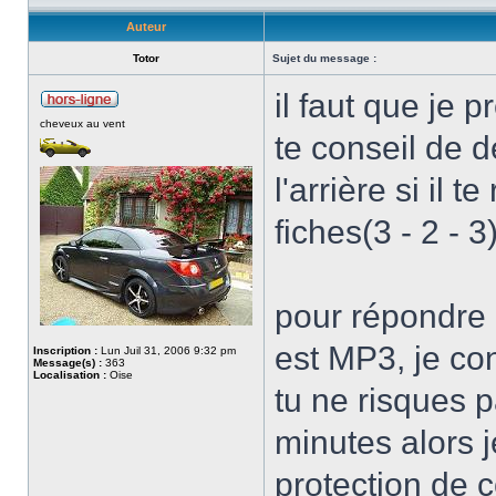
Auteur
Totor
Sujet du message :
il faut que je 
cheveux au vent
te conseil de d
l'arrière si il
fiches(3 - 2 - 
pour répondre à
est MP3, je con
Inscription :
Lun Juil 31, 2006 9:32 pm
Message(s) :
363
Localisation :
Oise
tu ne risques 
minutes alors j
protection de c