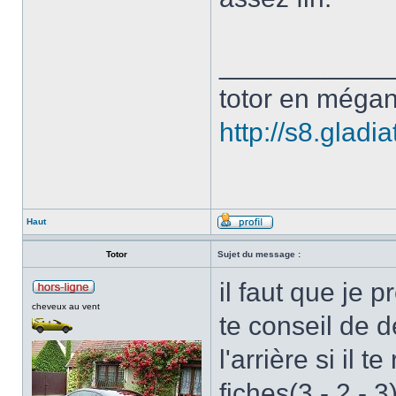
___________
totor en mégan
http://s8.glad
Haut
Totor
Sujet du message :
il faut que je 
cheveux au vent
te conseil de d
l'arrière si il
fiches(3 - 2 - 