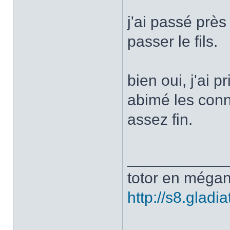
j'ai passé près
passer le fils.
bien oui, j'ai 
abimé les conne
assez fin.
___________
totor en mégan
http://s8.glad