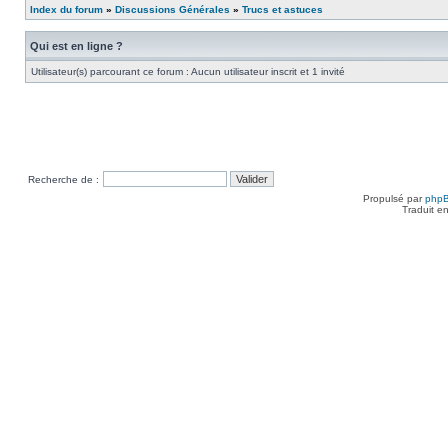
Index du forum
»
Discussions Générales
»
Trucs et astuces
Qui est en ligne ?
Utilisateur(s) parcourant ce forum : Aucun utilisateur inscrit et 1 invité
Recherche de :
Propulsé par
php
Traduit e