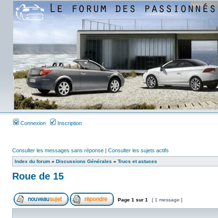
Connexion
Inscription
Consulter les messages sans réponse
|
Consulter les sujets actifs
Index du forum
»
Discussions Générales
»
Trucs et astuces
Roue de 15
Page
1
sur
1
[ 1 message ]