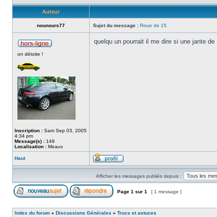
Auteur
nounours77
Sujet du message :
Roue de 15
quelqu un pourrait il me dire si une jante 
on détoite !
Inscription :
Sam Sep 03, 2005
4:34 pm
Message(s) :
149
Localisation :
Meaux
Haut
Afficher les messages publiés depuis :
Page
1
sur
1
[ 1 message ]
Index du forum
»
Discussions Générales
»
Trucs et astuces