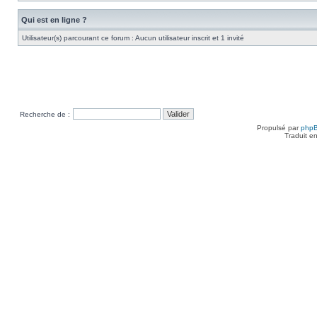
Qui est en ligne ?
Utilisateur(s) parcourant ce forum : Aucun utilisateur inscrit et 1 invité
Recherche de :
Propulsé par
php
Traduit e