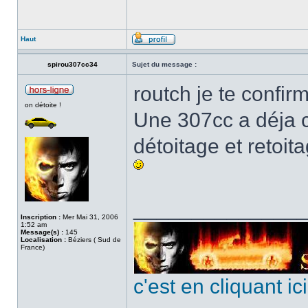
Haut
spirou307cc34
Sujet du message :
routch je te confi
on détoite !
Une 307cc a déja c
détoitage et retoi
______________
Inscription :
Mer Mai 31, 2006
1:52 am
Message(s) :
145
Localisation :
Béziers ( Sud de
France)
c'est en cliquant i