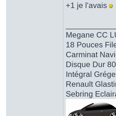
+1 je l'avais
___________
Megane CC LU
18 Pouces Fil
Carminat Navi
Disque Dur 8
Intégral Grég
Renault Glast
Sebring Eclai