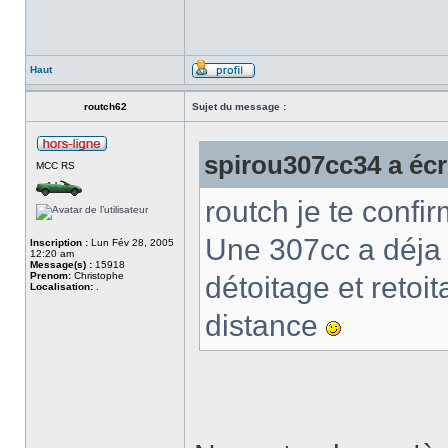
Haut
routch62
Sujet du message :
spirou307cc34 a écri
MCC RS
routch je te conf
Une 307cc a déja 
Inscription :
Lun Fév 28, 2005
12:20 am
Message(s) :
15918
Prenom:
Christophe
détoitage et reto
Localisation:
.
distance