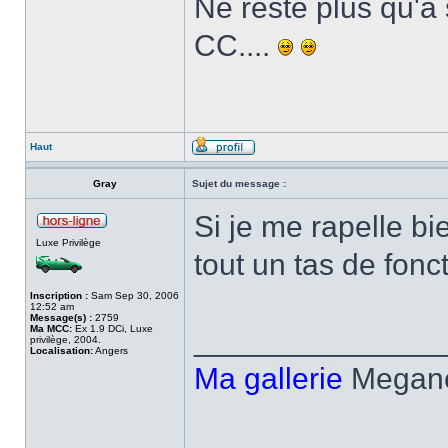
Ne reste plus qu'à 
CC....
Haut
Gray
Sujet du message :
Si je me rapelle bi
Luxe Privilège
tout un tas de fonc
Inscription :
Sam Sep 30, 2006
12:52 am
Message(s) :
2759
Ma MCC:
Ex 1.9 DCi, Luxe
______________
privilège, 2004.
Localisation:
Angers
Ma gallerie
MeganeC