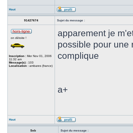
Haut
91427674
Sujet du message :
apparement je m'et
on détoite !
possible pour une 
complique
Inscription :
Mer Nov 01, 2006
11:32 am
Message(s) :
103
Localisation :
ambares (france)
a+
Haut
Seb
Sujet du message :