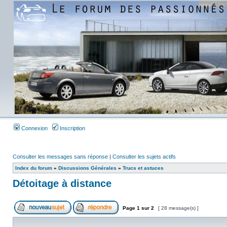
Connexion
Inscription
Consulter les messages sans réponse
|
Consulter les sujets actifs
Index du forum
»
Discussions Générales
»
Trucs et astuces
Détoitage à distance
Page
1
sur
2
[ 28 message(s) ]