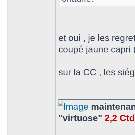
et oui , je les reg
coupé jaune capri ( 
sur la CC , les siég
______________
maintenant
"virtuose"
2,2 Ct