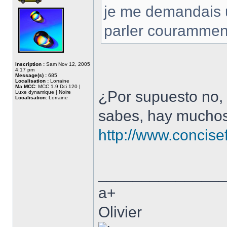
je me demandais un
parler courammen
Inscription :
Sam Nov 12, 2005
4:17 pm
Message(s) :
685
Localisation :
Lorraine
Ma MCC:
MCC 1.9 Dci 120 |
¿Por supuesto no, 
Luxe dynamique | Noire
Localisation:
Lorraine
sabes, hay muchos
http://www.concise
______________
a+
Olivier