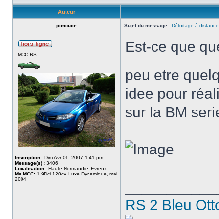
Auteur
pimouce
Sujet du message :
Détoitage à distance
Est-ce que que
MCC RS
peu etre quel
idee pour réa
sur la BM ser
Inscription :
Dim Avr 01, 2007 1:41 pm
Message(s) :
3406
Localisation :
Haute-Normandie- Evreux
Ma MCC:
1.9Dci 120cv, Luxe Dynamique, mai
2004
___________
RS 2 Bleu Ott