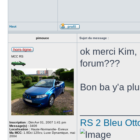
Haut
pimouce
Sujet du message :
ok merci Kim, 
MCC RS
forum???
Bon ba y'a plu
___________
RS 2 Bleu Ott
Inscription :
Dim Avr 01, 2007 1:41 pm
Message(s) :
3406
Localisation :
Haute-Normandie- Evreux
Ma MCC:
1.9Dci 120cv, Luxe Dynamique, mai
2004