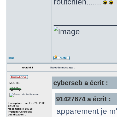
routchien.......
______________
Haut
routch62
Sujet du message :
cyberseb a écrit :
MCC RS
91427674 a écrit :
Inscription :
Lun Fév 28, 2005
12:20 am
apparement je m'
Message(s) :
15918
Prenom:
Christophe
Localisation:
.