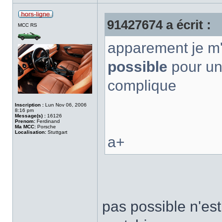
91427674 a écrit :
MCC RS
apparement je m'
possible
pour un
complique
Inscription :
Lun Nov 06, 2006
8:16 pm
Message(s) :
16126
Prenom:
Ferdinand
Ma MCC:
Porsche
Localisation:
Stuttgart
a+
pas possible n'est