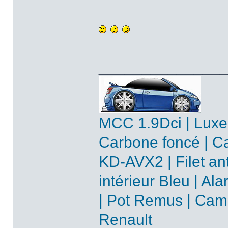
______________
MCC 1.9Dci | Luxe
Carbone foncé | Ca
KD-AVX2 | Filet an
intérieur Bleu | Ala
| Pot Remus | Camé
Renault