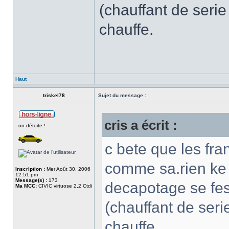
(chauffant de serie
chauffe.
Haut
triskel78
Sujet du message :
cris a écrit :
on détoite !
c bete que les fra
comme sa.rien ke 
Inscription :
Mer Août 30, 2006
12:51 pm
Message(s) :
173
decapotage se fesa
Ma MCC:
CIVIC virtuose 2,2 Ctdi
(chauffant de seri
chauffe.