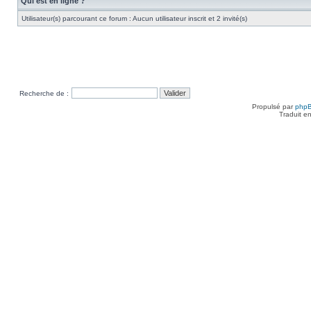
Qui est en ligne ?
Utilisateur(s) parcourant ce forum : Aucun utilisateur inscrit et 2 invité(s)
Recherche de :
Propulsé par
php
Traduit e