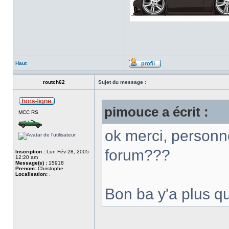
Haut
routch62
Sujet du message :
pimouce a écrit :
MCC RS
ok merci, personne
forum???
Inscription :
Lun Fév 28, 2005
12:20 am
Message(s) :
15918
Prenom:
Christophe
Localisation:
.
Bon ba y'a plus qu