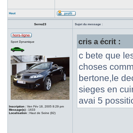
Haut
Serno23
Sujet du message :
cris a écrit :
Sport Dynamique
c bete que le
choses comme 
bertone,le de
sieges en cuir
avai 5 possiti
Inscription :
Ven Fév 18, 2005 8:29 pm
Message(s) :
1633
Localisation :
Haut de Seine (92)