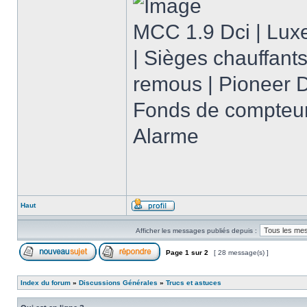
MCC 1.9 Dci | Luxe
| Sièges chauffants
remous | Pioneer
Fonds de compteurs 
Alarme
Haut
Afficher les messages publiés depuis :
Page
1
sur
2
[ 28 message(s) ]
Index du forum
»
Discussions Générales
»
Trucs et astuces