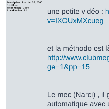
Inscription :
Lun Jan 24, 2005
10:03 pm
Message(s) :
1850
une petite vidéo :
h
Localisation :
91
v=IXOUxMXcueg
et la méthodo est là
http://www.clubmeg
ge=1&pp=15
Le mec (Narci) , il
automatique avec u