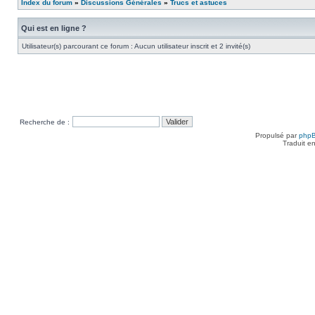
Index du forum
»
Discussions Générales
»
Trucs et astuces
Qui est en ligne ?
Utilisateur(s) parcourant ce forum : Aucun utilisateur inscrit et 2 invité(s)
Recherche de :
Propulsé par
php
Traduit e