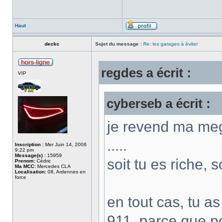
Haut
deckc
Sujet du message :
Re: les garages à éviter
regdes a écrit :
VIP
cyberseb a écrit :
je revend ma meg
.....
Inscription :
Mer Juin 14, 2006
9:22 pm
Message(s) :
15959
soit tu es riche, s
Prenom:
Cédric
Ma MCC:
Mercedes CLA
Localisation:
08, Ardennes en
force
en tout cas, tu a
911, parce que po