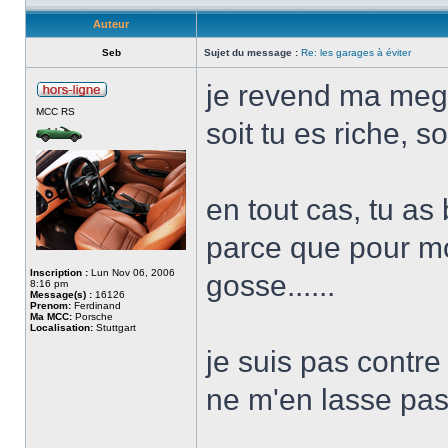
Auteur
Seb
Sujet du message :
Re: les garages à éviter
je revend ma mega
MCC RS
soit tu es riche, s
en tout cas, tu as
parce que pour mo
Inscription :
Lun Nov 06, 2006
gosse......
8:16 pm
Message(s) :
16126
Prenom:
Ferdinand
Ma MCC:
Porsche
Localisation:
Stuttgart
je suis pas contre
ne m'en lasse pas