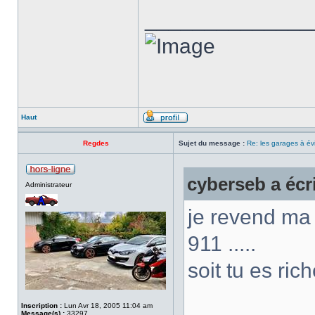
______________
Haut
Regdes
Sujet du message :
Re: les garages à évi
cyberseb a écri
Administrateur
je revend ma
911 .....
soit tu es ric
Inscription :
Lun Avr 18, 2005 11:04 am
Message(s) :
33297