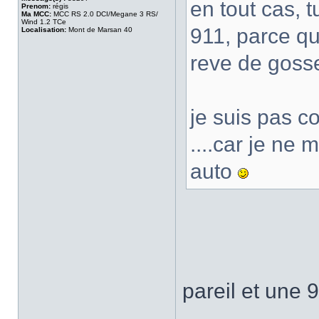
en tout cas, 
Prenom:
régis
Ma MCC:
MCC RS 2.0 DCI/Megane 3 RS/
Wind 1.2 TCe
911, parce qu
Localisation:
Mont de Marsan 40
reve de gosse.
je suis pas c
....car je ne
auto
pareil et une 