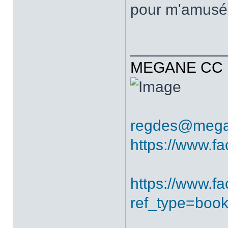
pour m'amusé
___________
MEGANE CC R
regdes@mega
https://www.f
https://www.
ref_type=boo