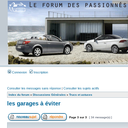
Connexion
Inscription
Consulter les messages sans réponse
|
Consulter les sujets actifs
Index du forum
»
Discussions Générales
»
Trucs et astuces
les garages à éviter
Page
3
sur
3
[ 34 message(s) ]