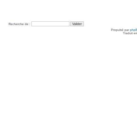
Recherche de :
Propulsé par
php
Traduit e