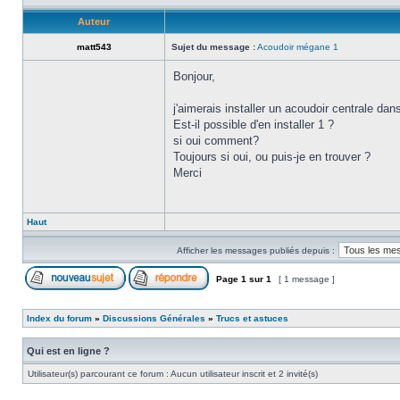
Auteur
matt543
Sujet du message :
Acoudoir mégane 1
Bonjour,
j'aimerais installer un acoudoir centrale d
Est-il possible d'en installer 1 ?
si oui comment?
Toujours si oui, ou puis-je en trouver ?
Merci
Haut
Afficher les messages publiés depuis :
Page
1
sur
1
[ 1 message ]
Index du forum
»
Discussions Générales
»
Trucs et astuces
Qui est en ligne ?
Utilisateur(s) parcourant ce forum : Aucun utilisateur inscrit et 2 invité(s)