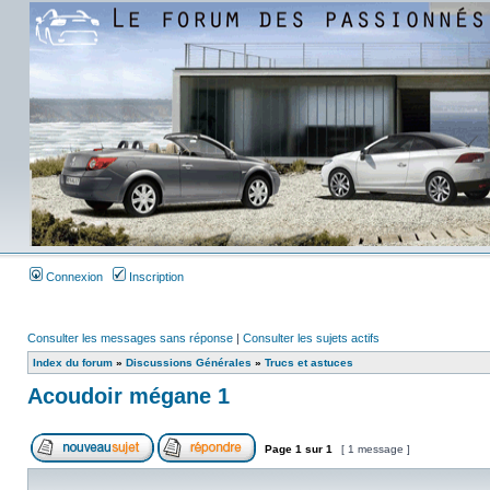
Connexion
Inscription
Consulter les messages sans réponse
|
Consulter les sujets actifs
Index du forum
»
Discussions Générales
»
Trucs et astuces
Acoudoir mégane 1
Page
1
sur
1
[ 1 message ]