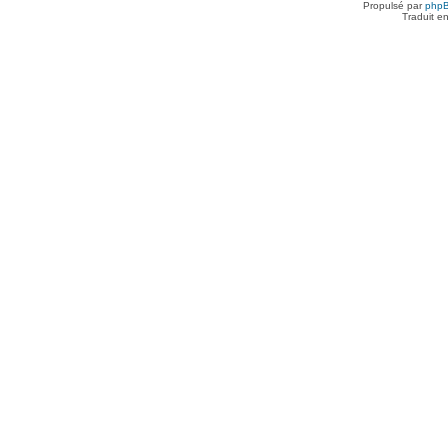
Propulsé par
php
Traduit e