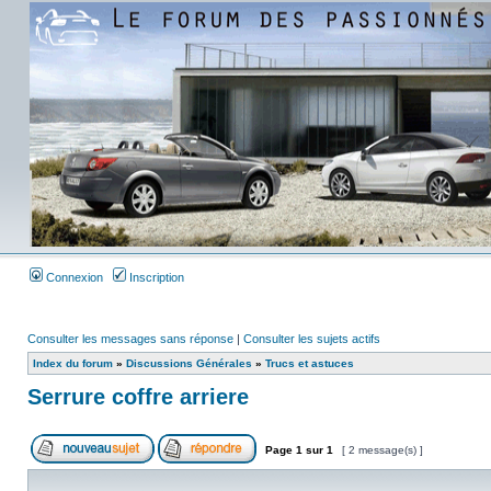
Connexion
Inscription
Consulter les messages sans réponse
|
Consulter les sujets actifs
Index du forum
»
Discussions Générales
»
Trucs et astuces
Serrure coffre arriere
Page
1
sur
1
[ 2 message(s) ]