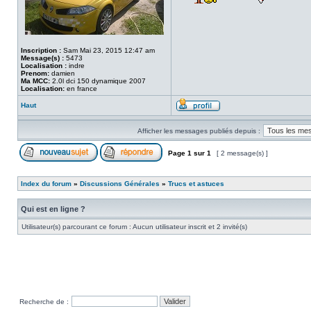
Inscription :
Sam Mai 23, 2015 12:47 am
Message(s) :
5473
Localisation :
indre
Prenom:
damien
Ma MCC:
2.0l dci 150 dynamique 2007
Localisation:
en france
Haut
Afficher les messages publiés depuis :
Page
1
sur
1
[ 2 message(s) ]
Index du forum
»
Discussions Générales
»
Trucs et astuces
Qui est en ligne ?
Utilisateur(s) parcourant ce forum : Aucun utilisateur inscrit et 2 invité(s)
Recherche de :