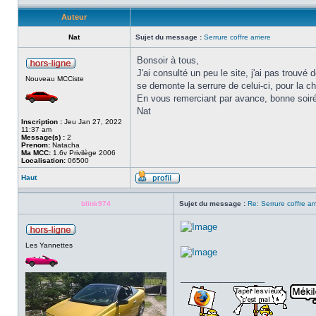
Auteur
Nat
Sujet du message :
Serrure coffre arriere
Bonsoir à tous,
J'ai consulté un peu le site, j'ai pas trou
Nouveau MCCiste
se demonte la serrure de celui-ci, pour la c
En vous remerciant par avance, bonne soiré
Nat
Inscription :
Jeu Jan 27, 2022
11:37 am
Message(s) :
2
Prenom:
Natacha
Ma MCC:
1.6v Privilège 2006
Localisation:
06500
Haut
blink974
Sujet du message :
Re: Serrure coffre arr
Les Yannettes
_________________