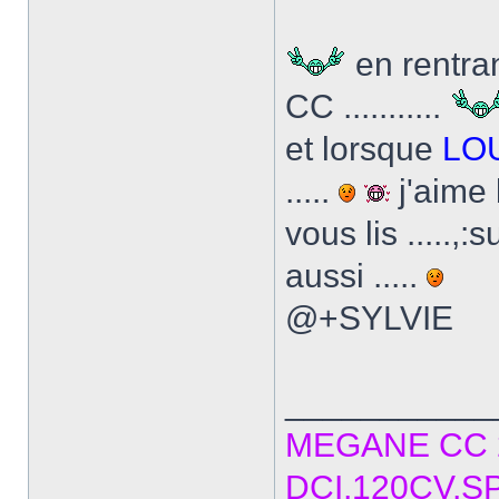
en rentra
CC ...........
et lorsque
LO
.....
j'aime b
vous lis .....,
aussi .....
@+SYLVIE
___________
MEGANE CC 2
DCI,120CV,S