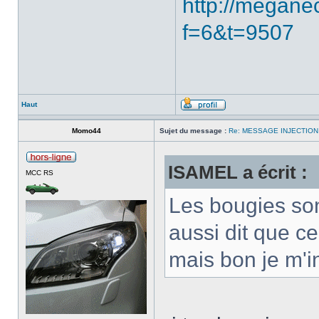
http://megane
f=6&t=9507
Haut
Momo44
Sujet du message :
Re: MESSAGE INJECTIO
ISAMEL a écrit :
MCC RS
Les bougies sont
aussi dit que c
mais bon je m'in