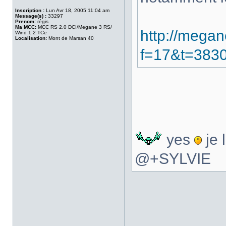
Inscription :
Lun Avr 18, 2005 11:04 am
Message(s) :
33297
Prenom:
régis
Ma MCC:
MCC RS 2.0 DCI/Megane 3 RS/
http://megan
Wind 1.2 TCe
Localisation:
Mont de Marsan 40
f=17&t=383
yes
je l
@+SYLVIE