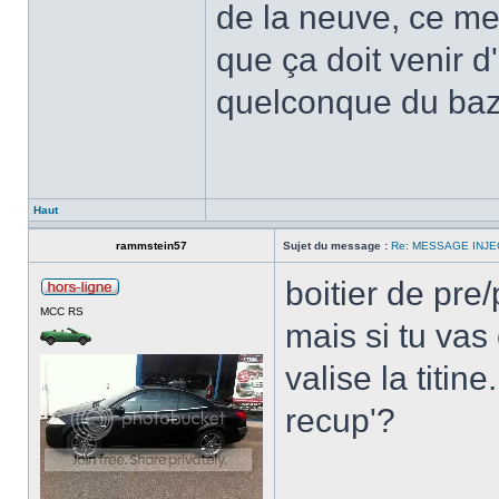
de la neuve, ce me
que ça doit venir 
quelconque du bazar
Haut
rammstein57
Sujet du message :
Re: MESSAGE INJE
boitier de pre
MCC RS
mais si tu vas 
valise la titin
recup'?