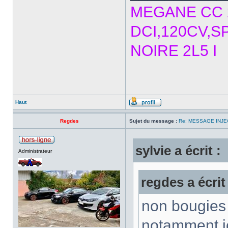
MEGANE CC 2
DCI,120CV,S
NOIRE 2L5 I
Haut
Regdes
Sujet du message :
Re: MESSAGE INJE
sylvie a écrit :
Administrateur
regdes a écrit 
non bougies 
notamment i