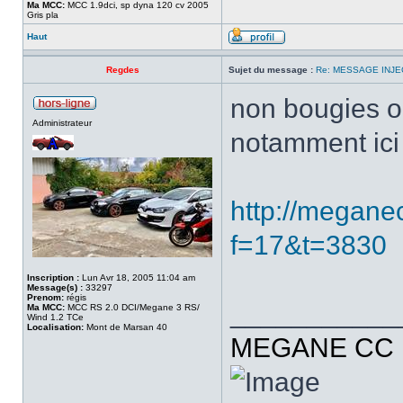
Ma MCC:
MCC 1.9dci, sp dyna 120 cv 2005
Gris pla
Haut
Regdes
Sujet du message :
Re: MESSAGE INJE
non bougies on
Administrateur
notamment ici
http://megane
f=17&t=3830
Inscription :
Lun Avr 18, 2005 11:04 am
Message(s) :
33297
Prenom:
régis
___________
Ma MCC:
MCC RS 2.0 DCI/Megane 3 RS/
Wind 1.2 TCe
Localisation:
Mont de Marsan 40
MEGANE CC R