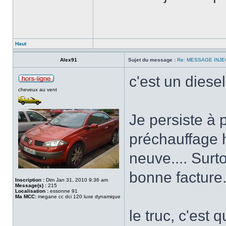
Haut
Alex91
Sujet du message :
Re: MESSAGE INJE
c'est un diesel
cheveux au vent
Je persiste à 
préchauffage 
neuve.... Surt
bonne facture
Inscription :
Dim Jan 31, 2010 9:36 am
Message(s) :
215
Localisation :
essonne 91
Ma MCC:
megane cc dci 120 luxe dynamique
le truc, c'est