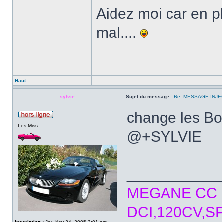
Aidez moi car en pl
mal....
Haut
sylvie
Sujet du message :
Re: MESSAGE INJE
change les B
Les Miss
@+SYLVIE
___________
MEGANE CC 2
DCI,120CV,S
Inscription :
Jeu Nov 24, 2005 3:01 pm