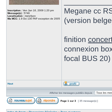
___________
Megane cc RS 
Inscription :
Ven Jan 16, 2009 1:20 pm
Message(s) :
5746
Localisation :
metz/lyon
(version belge
Ma MCC:
1.9 Dci 130 FAP exception de 2005
finition
concert
connexion box
focal BUS 20)
Haut
Afficher les messages publiés depuis :
Page
1
sur
3
[ 35 message(s) ]
Index du forum
»
Discussions Générales
»
Trucs et astuces