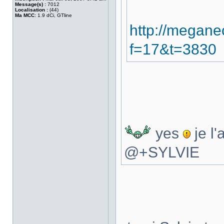
Message(s) :
7012
Localisation :
(44)
Ma MCC:
1.9 dCi, GTline
http://megane
f=17&t=3830
yes
je l'a
@+SYLVIE