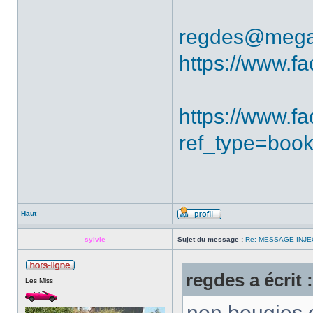
regdes@mega
https://www.f
https://www.
ref_type=boo
Haut
sylvie
Sujet du message :
Re: MESSAGE INJE
regdes a écrit :
Les Miss
non bougies o