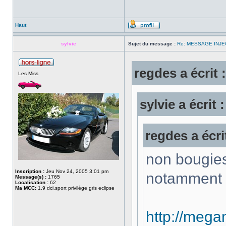
Haut
sylvie
Sujet du message :
Re: MESSAGE INJE
regdes a écrit :
Les Miss
sylvie a écrit :
regdes a écrit
non bougies
Inscription :
Jeu Nov 24, 2005 3:01 pm
notamment 
Message(s) :
1765
Localisation :
62
Ma MCC:
1.9 dci,sport privilège gris eclipse
http://mega