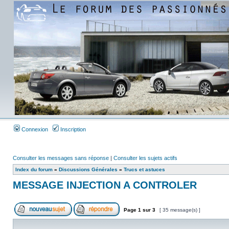
Connexion
Inscription
Consulter les messages sans réponse
|
Consulter les sujets actifs
Index du forum
»
Discussions Générales
»
Trucs et astuces
MESSAGE INJECTION A CONTROLER
Page
1
sur
3
[ 35 message(s) ]