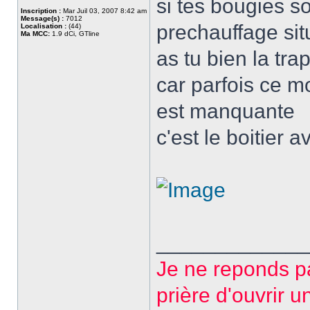
si tes bougies s
Inscription :
Mar Juil 03, 2007 8:42 am
Message(s) :
7012
prechauffage si
Localisation :
(44)
Ma MCC:
1.9 dCi, GTline
as tu bien la tr
car parfois ce m
est manquante
c'est le boitier 
_____________
Je ne reponds p
prière d'ouvrir u