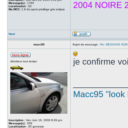
2004 NOIRE 2
Message(s) :
1765
Localisation :
62
Ma MCC:
1.9 dci,sport privilège gris eclipse
Haut
macc95
Sujet du message :
Re: MESSAGE INJE
je confirme v
détoiteur tout temps
___________
Macc95 "look
Inscription :
Ven Juin 19, 2009 8:09 pm
Message(s) :
658
Localisation :
95 gonesse