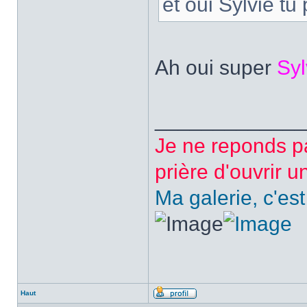
et oui Sylvie t
Ah oui super
Sy
_____________
Je ne reponds p
prière d'ouvrir u
Ma galerie, c'est
Haut