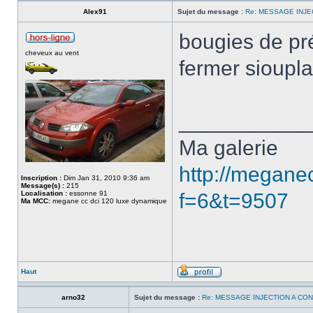
Alex91
Sujet du message :
Re: MESSAGE INJE
bougies de pr
cheveux au vent
fermer siouplait
___________
Ma galerie
http://megane
Inscription :
Dim Jan 31, 2010 9:36 am
Message(s) :
215
Localisation :
essonne 91
f=6&t=9507
Ma MCC:
megane cc dci 120 luxe dynamique
Haut
arno32
Sujet du message :
Re: MESSAGE INJECTION A CO