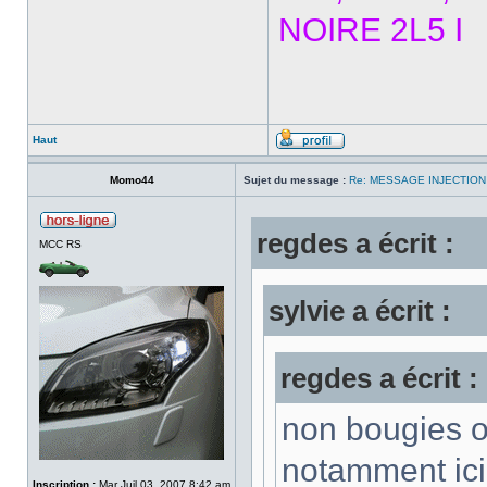
NOIRE 2L5 I
Haut
Momo44
Sujet du message :
Re: MESSAGE INJECTIO
regdes a écrit :
MCC RS
sylvie a écrit :
regdes a écrit :
non bougies o
notamment ici
Inscription :
Mar Juil 03, 2007 8:42 am