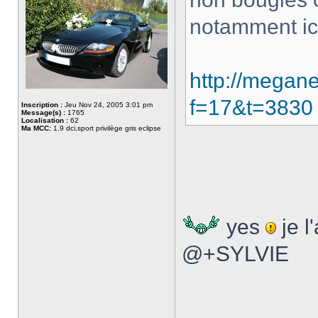
notamment ic
http://megan
f=17&t=3830
Inscription :
Jeu Nov 24, 2005 3:01 pm
Message(s) :
1765
Localisation :
62
Ma MCC:
1.9 dci,sport privilège gris eclipse
yes
je l'a
@+SYLVIE
___________