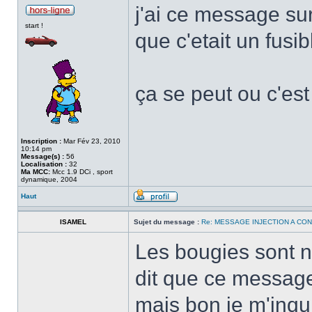
j'ai ce message sur
start !
que c'etait un fusibl
ça se peut ou c'es
Inscription :
Mar Fév 23, 2010
10:14 pm
Message(s) :
56
Localisation :
32
Ma MCC:
Mcc 1.9 DCi , sport
dynamique, 2004
Haut
ISAMEL
Sujet du message :
Re: MESSAGE INJECTION A CO
Les bougies sont ne
dit que ce message
mais bon je m'inqui