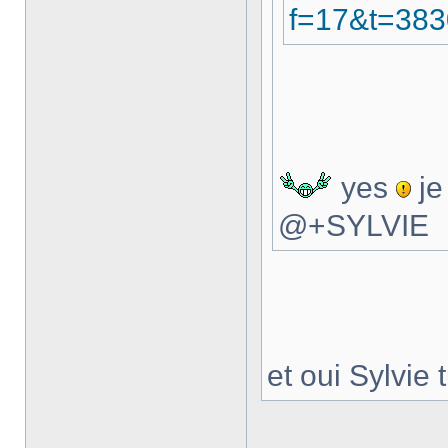
f=17&t=383
yes
je 
@+SYLVIE
et oui Sylvie