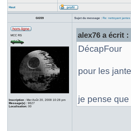
Haut
GG59
Sujet du message :
Re: nettoyant jantes
alex76 a écrit :
MCC RS
DécapFour
pour les jant
je pense que
Inscription :
Mer Août 20, 2008 10:28 pm
Message(s) :
9627
Localisation:
00