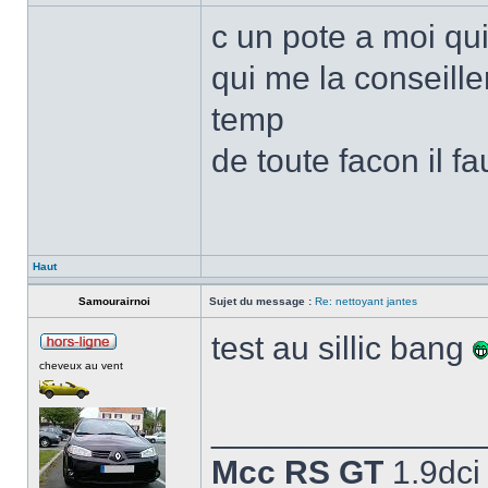
c un pote a moi qui 
qui me la conseiller
temp
de toute facon il fau
Haut
Samourairnoi
Sujet du message :
Re: nettoyant jantes
test au sillic bang
cheveux au vent
______________
Mcc RS GT
1.9dci 