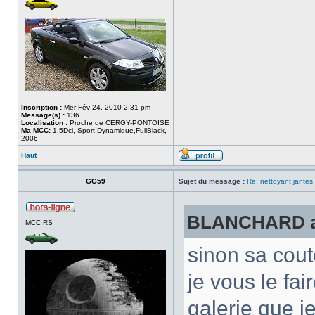
Inscription :
Mer Fév 24, 2010 2:31 pm
Message(s) :
136
Localisation :
Proche de CERGY-PONTOISE
Ma MCC:
1.5Dci, Sport Dynamique,FullBlack,
2006
Haut
GG59
Sujet du message :
Re: nettoyant jantes
BLANCHARD a é
MCC RS
sinon sa cout
je vous le fa
galerie que je