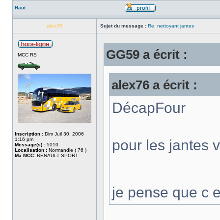
Haut
alex76
Sujet du message :
Re: nettoyant jantes
GG59 a écrit :
MCC RS
alex76 a écrit :
DécapFour
Inscription :
Dim Juil 30, 2006
1:16 pm
pour les jantes 
Message(s) :
5010
Localisation :
Normandie ( 76 )
Ma MCC:
RENAULT SPORT
je pense que c 