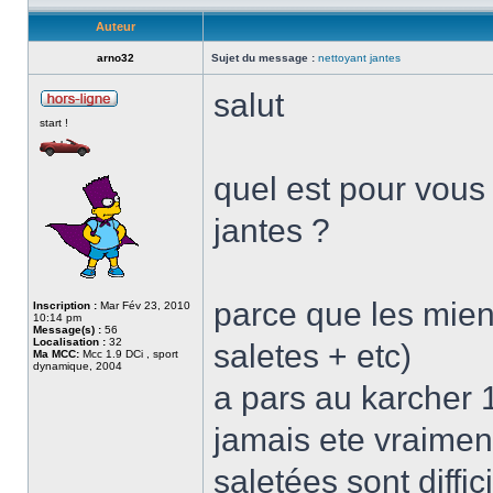
Auteur
arno32
Sujet du message :
nettoyant jantes
salut
start !
quel est pour vous 
jantes ?
parce que les mien
Inscription :
Mar Fév 23, 2010
10:14 pm
Message(s) :
56
Localisation :
32
saletes + etc)
Ma MCC:
Mcc 1.9 DCi , sport
dynamique, 2004
a pars au karcher 1
jamais ete vraimen
saletées sont diffi