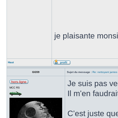
je plaisante mons
Haut
GG59
Sujet du message :
Re: nettoyant jantes
Je suis pas v
MCC RS
Il m'en faudrai
C'est juste que