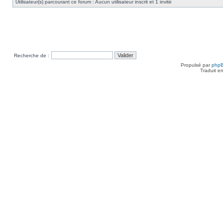
Utilisateur(s) parcourant ce forum : Aucun utilisateur inscrit et 1 invité
Recherche de :
Propulsé par
php
Traduit e