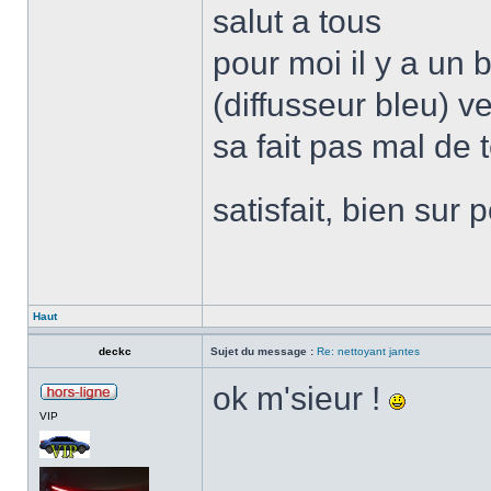
salut a tous
pour moi il y a un 
(diffusseur bleu) 
sa fait pas mal de t
satisfait, bien sur 
Haut
deckc
Sujet du message :
Re: nettoyant jantes
ok m'sieur !
VIP
______________