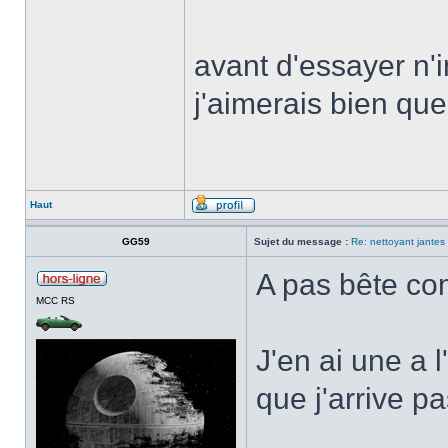
avant d'essayer n'
j'aimerais bien que
Haut
GG59
Sujet du message :
Re: nettoyant jantes
A pas bête c
MCC RS
J'en ai une a 
que j'arrive pa