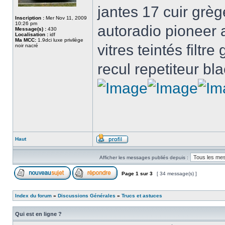
jantes 17 cuir grè
Inscription :
Mer Nov 11, 2009
10:26 pm
autoradio pioneer 
Message(s) :
430
Localisation :
idf
Ma MCC:
1.9dci luxe privilège
vitres teintés filtr
noir nacré
recul repetiteur bla
Haut
Afficher les messages publiés depuis :
Page
1
sur
3
[ 34 message(s) ]
Index du forum
»
Discussions Générales
»
Trucs et astuces
Qui est en ligne ?