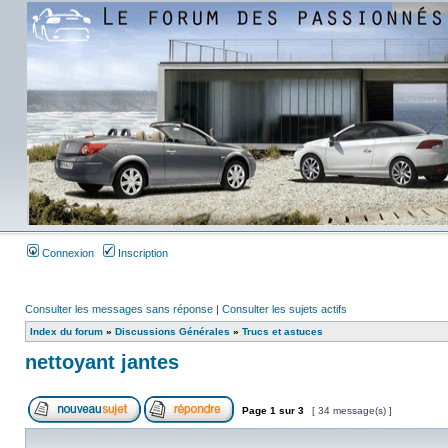
Connexion
Inscription
Consulter les messages sans réponse
|
Consulter les sujets actifs
Index du forum
»
Discussions Générales
»
Trucs et astuces
nettoyant jantes
Page
1
sur
3
[ 34 message(s) ]