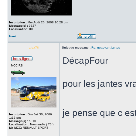
Inscription :
Mer Août 20, 2008 10:28 pm
Message(s) :
9627
Localisation:
00
Haut
alex76
Sujet du message :
Re: nettoyant jantes
DécapFour
MCC RS
pour les jantes vr
je pense que c es
Inscription :
Dim Juil 30, 2006
1:16 pm
Message(s) :
5010
Localisation :
Normandie ( 76 )
Ma MCC:
RENAULT SPORT