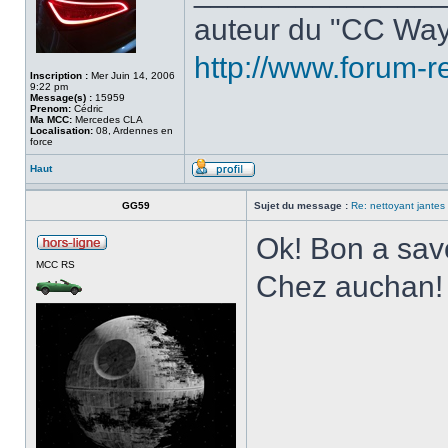
auteur du "CC Way
http://www.forum-r
Inscription :
Mer Juin 14, 2006
9:22 pm
Message(s) :
15959
Prenom:
Cédric
Ma MCC:
Mercedes CLA
Localisation:
08, Ardennes en
force
Haut
GG59
Sujet du message :
Re: nettoyant jantes
Ok! Bon a savo
MCC RS
Chez auchan