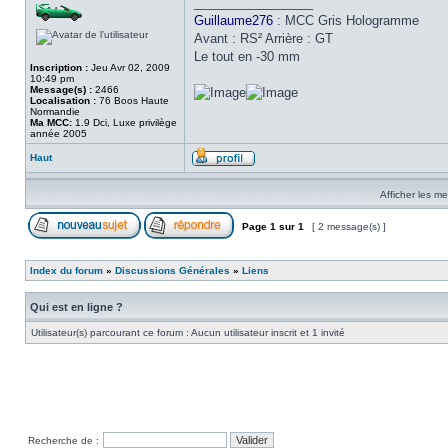
_________________
Guillaume276
: MCC Gris Hologramme
Avant : RS² Arrière : GT
Le tout en -30 mm
Inscription :
Jeu Avr 02, 2009
10:49 pm
Message(s) :
2466
Localisation :
76 Boos Haute
Normandie
Ma MCC:
1.9 Dci, Luxe privilège
année 2005
Haut
Afficher les m
Page
1
sur
1
[ 2 message(s) ]
Index du forum
»
Discussions Générales
»
Liens
Qui est en ligne ?
Utilisateur(s) parcourant ce forum : Aucun utilisateur inscrit et 1 invité
Recherche de :