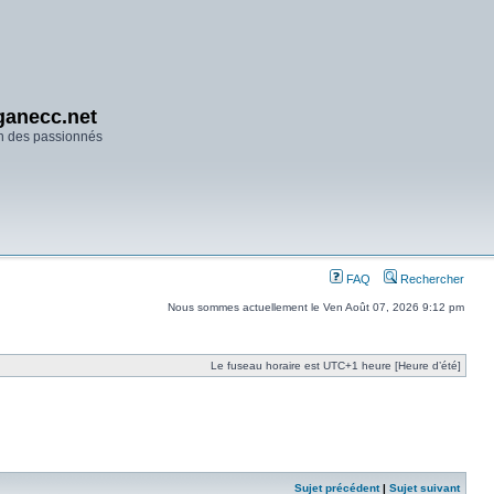
anecc.net
n des passionnés
FAQ
Rechercher
Nous sommes actuellement le Ven Août 07, 2026 9:12 pm
Le fuseau horaire est UTC+1 heure [Heure d’été]
Sujet précédent
|
Sujet suivant