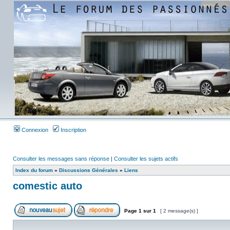
Connexion
Inscription
Consulter les messages sans réponse
|
Consulter les sujets actifs
Index du forum
»
Discussions Générales
»
Liens
comestic auto
Page
1
sur
1
[ 2 message(s) ]