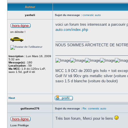
Auteur
yanheli
Sujet du message :
comestic auto
voici un forum tres interressant a parcourir
auto.com/index.php
on détoite !
_________________
NOUS SOMMES ARCHITECTE DE NOTRE
---------------------------------------------------------------
Inscription :
Lun Mars 16, 2009
5:32 am
Message(s) :
180
Localisation :
59
Ma MCC:
1.9 dci 120cv LxP,
MCC 1.9 DCI de 2003 gris holo + toit except
saxo 1.5d, golf 4 tdi
Golf IV tdi 90cv gris metallic silver (voitur
saxo 1.5 d blanche (voiture du boulot)
Haut
guillaume276
Sujet du message :
Re: comestic auto
Très bon forum, Merci pour le liens
Luxe Privilège