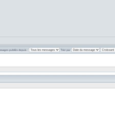
essages publiés depuis :
Trier par