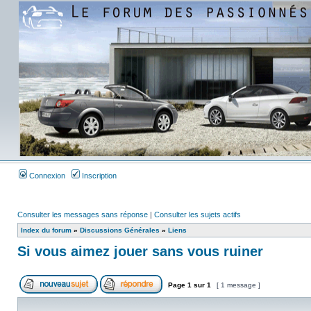
Connexion
Inscription
Consulter les messages sans réponse
|
Consulter les sujets actifs
Index du forum
»
Discussions Générales
»
Liens
Si vous aimez jouer sans vous ruiner
Page
1
sur
1
[ 1 message ]