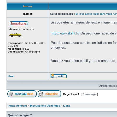
Auteur
jacmgt
Sujet du message :
Si vous aimez jouer sans vous rui
Si vous êtes amateurs de jeux en ligne mais
détoiteur tout temps
http://www.skill7.fr/
On peut jouer avec de v
Pas de souci avec ce site: on l'utilise en f
Inscription :
Dim Fév 03, 2008
9:40 pm
officielles.
Message(s) :
610
Localisation:
Champagne
Amusez-vous bien et s'il y a des amateurs, 
Haut
Afficher les m
Page
1
sur
1
[ 1 message ]
Index du forum
»
Discussions Générales
»
Liens
Qui est en ligne ?