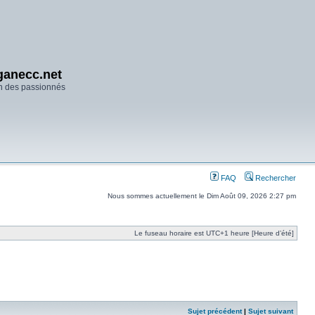
anecc.net
n des passionnés
FAQ
Rechercher
Nous sommes actuellement le Dim Août 09, 2026 2:27 pm
Le fuseau horaire est UTC+1 heure [Heure d’été]
Sujet précédent
|
Sujet suivant