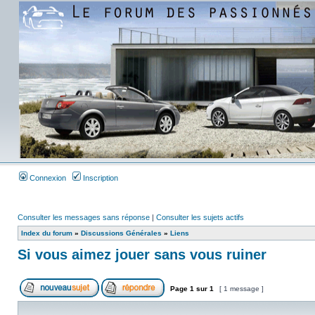
Connexion
Inscription
Consulter les messages sans réponse
|
Consulter les sujets actifs
Index du forum
»
Discussions Générales
»
Liens
Si vous aimez jouer sans vous ruiner
Page
1
sur
1
[ 1 message ]