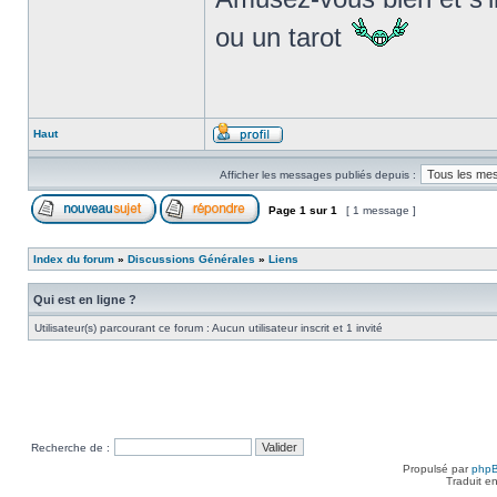
ou un tarot
Haut
Afficher les messages publiés depuis :
Page
1
sur
1
[ 1 message ]
Index du forum
»
Discussions Générales
»
Liens
Qui est en ligne ?
Utilisateur(s) parcourant ce forum : Aucun utilisateur inscrit et 1 invité
Recherche de :
Propulsé par
php
Traduit e