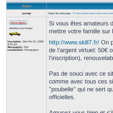
Auteur
jacmgt
Sujet du message :
Si vous aimez jouer sans vous rui
Si vous êtes amateurs d
détoiteur tout temps
mettre votre famille sur l
http://www.skill7.fr/
On p
Inscription :
Dim Fév 03, 2008
9:40 pm
Message(s) :
610
de l'argent virtuel: 50€ o
Localisation:
Champagne
l'inscription), renouvela
Pas de souci avec ce sit
comme avec tous ces sit
"poubelle" qui ne sert q
officielles.
Amusez-vous bien et s'i