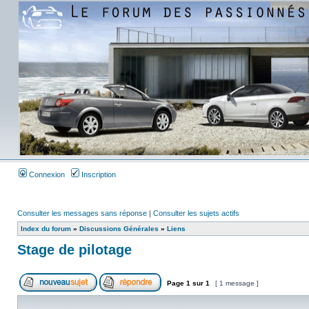
Connexion
Inscription
Consulter les messages sans réponse
|
Consulter les sujets actifs
Index du forum
»
Discussions Générales
»
Liens
Stage de pilotage
Page
1
sur
1
[ 1 message ]