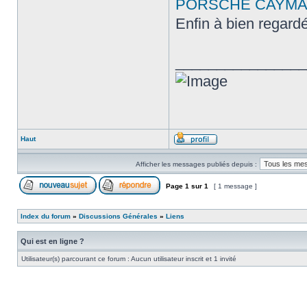
PORSCHE CAYMA
Enfin à bien regard
________________
Haut
Afficher les messages publiés depuis :
Page
1
sur
1
[ 1 message ]
Index du forum
»
Discussions Générales
»
Liens
Qui est en ligne ?
Utilisateur(s) parcourant ce forum : Aucun utilisateur inscrit et 1 invité