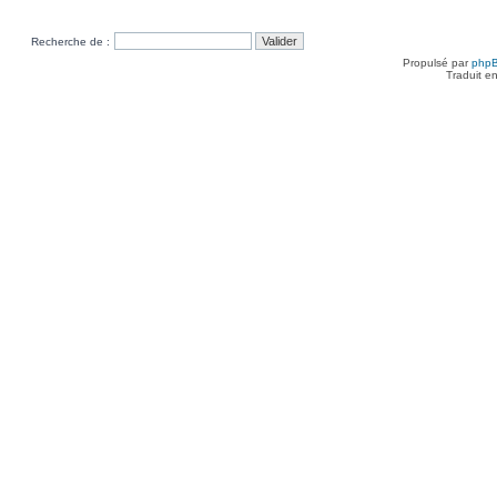
Recherche de :
Propulsé par
php
Traduit e