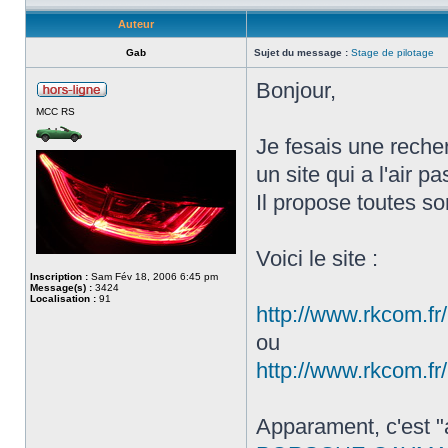
Auteur
Gab
Sujet du message :
Stage de pilotage
Bonjour,
MCC RS
Je fesais une recher
un site qui a l'air pa
Il propose toutes so
Voici le site :
Inscription :
Sam Fév 18, 2006 6:45 pm
Message(s) :
3424
Localisation :
91
http://www.rkcom.fr/
ou
http://www.rkcom.fr/
Apparament, c'est "