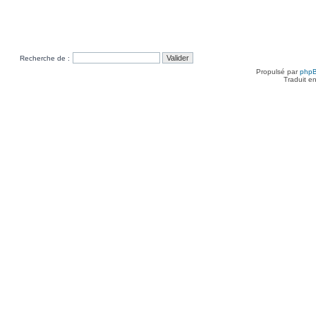
Recherche de :
Propulsé par
php
Traduit e