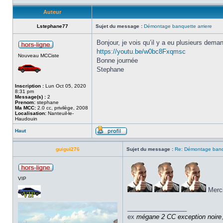
Auteur
Lstephane77
Sujet du message :
Démontage banquette arriere
Bonjour, je vois qu’il y a eu plusieurs dema
https://youtu.be/w0bc8Fxqmsc
Nouveau MCCiste
Bonne journée
Stephane
Inscription :
Lun Oct 05, 2020
8:31 pm
Message(s) :
2
Prenom:
stephane
Ma MCC:
2.0 cc, privilège, 2008
Localisation:
Nanteuil-le-
Haudouin
Haut
guigui276
Sujet du message :
Re: Démontage banqu
VIP
Merc
_________________
ex
mégane 2 CC
exception noire