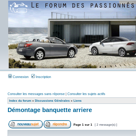
Connexion
Inscription
Consulter les messages sans réponse
|
Consulter les sujets actifs
Index du forum
»
Discussions Générales
»
Liens
Démontage banquette arriere
Page
1
sur
1
[ 2 message(s) ]