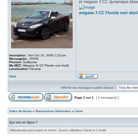
et
mégane 3 CC dynamique blan
mégane 3 CC Floride noir étoil
Inscription :
Ven Oct 16, 2009 1:23 pm
Message(s) :
25509
Prenom:
Guillaume
Ma MCC:
Mégane III CC Floride noir étoilé
Localisation:
Fécamp
Haut
Afficher les messages publiés depuis :
Page
1
sur
1
[ 2 message(s) ]
Index du forum
»
Discussions Générales
»
Liens
Qui est en ligne ?
Utilisateur(s) parcourant ce forum : Aucun utilisateur inscrit et 1 invité