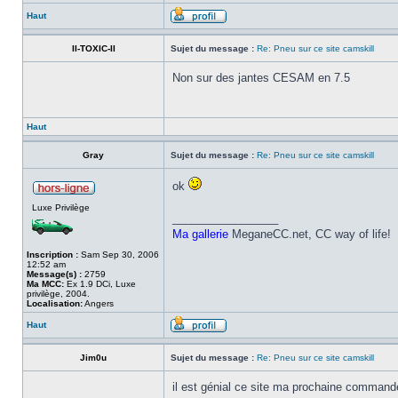
Haut
II-TOXIC-II
Sujet du message :
Re: Pneu sur ce site camskill
Non sur des jantes CESAM en 7.5
Haut
Gray
Sujet du message :
Re: Pneu sur ce site camskill
ok
Luxe Privilège
_________________
Ma gallerie
MeganeCC.net, CC way of life!
Inscription :
Sam Sep 30, 2006
12:52 am
Message(s) :
2759
Ma MCC:
Ex 1.9 DCi, Luxe
privilège, 2004.
Localisation:
Angers
Haut
Jim0u
Sujet du message :
Re: Pneu sur ce site camskill
il est génial ce site ma prochaine commande c