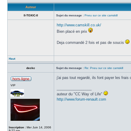
Auteur
II-TOXIC-II
Sujet du message :
Pneu sur ce site camskill
http://www.camskill.co.uk/
Bien placé en prix
Deja commandé 2 fois et pas de soucis
Haut
deckc
Sujet du message :
Re: Pneu sur ce site camskill
j'ai pas tout regardé, ils font payer les frais
VIP
_________________
auteur du "CC Way of Life"
http://www.forum-renault.com
Inscription :
Mer Juin 14, 2006
9:22 pm