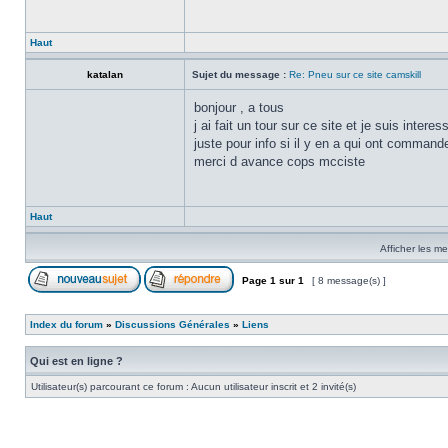
Haut
katalan
Sujet du message :
Re: Pneu sur ce site camskill
bonjour , a tous
j ai fait un tour sur ce site et je suis inte
juste pour info si il y en a qui ont comman
merci d avance cops mcciste
Haut
Afficher les m
Page
1
sur
1
[ 8 message(s) ]
Index du forum
»
Discussions Générales
»
Liens
Qui est en ligne ?
Utilisateur(s) parcourant ce forum : Aucun utilisateur inscrit et 2 invité(s)