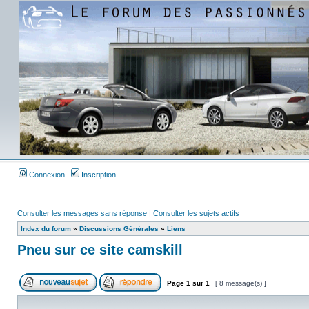
Connexion
Inscription
Consulter les messages sans réponse
|
Consulter les sujets actifs
Index du forum
»
Discussions Générales
»
Liens
Pneu sur ce site camskill
Page
1
sur
1
[ 8 message(s) ]