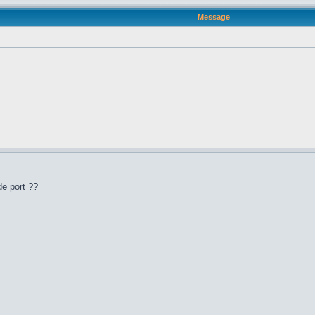
Message
 de port ??