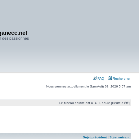
anecc.net
n des passionnés
FAQ
Rechercher
Nous sommes actuellement le Sam Août 08, 2026 5:57 am
Le fuseau horaire est UTC+1 heure [Heure d’été]
Sujet précédent
|
Sujet suivant