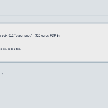
 zeix 912 "super pneu" - 320 euros FDP in
55 pm, édité 1 fois.
7 ?