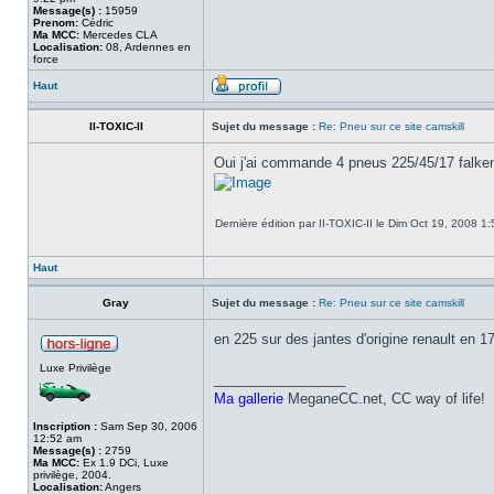
Message(s) :
15959
Prenom:
Cédric
Ma MCC:
Mercedes CLA
Localisation:
08, Ardennes en
force
Haut
II-TOXIC-II
Sujet du message :
Re: Pneu sur ce site camskill
Oui j'ai commande 4 pneus 225/45/17 falken
Dernière édition par II-TOXIC-II le Dim Oct 19, 2008 1:
Haut
Gray
Sujet du message :
Re: Pneu sur ce site camskill
en 225 sur des jantes d'origine renault en 1
Luxe Privilège
_________________
Ma gallerie
MeganeCC.net, CC way of life!
Inscription :
Sam Sep 30, 2006
12:52 am
Message(s) :
2759
Ma MCC:
Ex 1.9 DCi, Luxe
privilège, 2004.
Localisation:
Angers