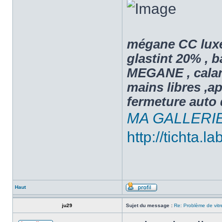
mégane CC luxe 
glastint 20% , 
MEGANE , caland
mains libres ,ap
fermeture auto 
MA GALLERI
http://tichta.la
Haut
ju29
Sujet du message :
Re: Problème de vitr