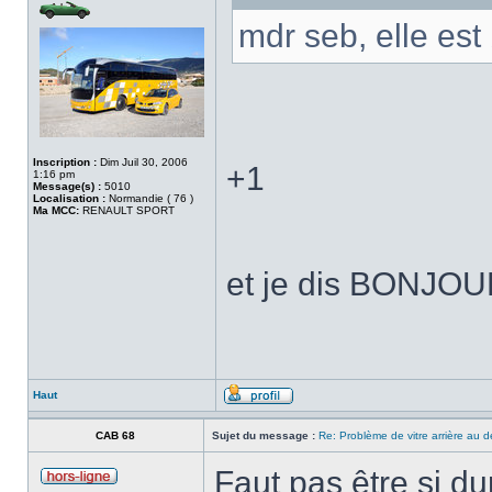
mdr seb, elle est
Inscription :
Dim Juil 30, 2006
+1
1:16 pm
Message(s) :
5010
Localisation :
Normandie ( 76 )
Ma MCC:
RENAULT SPORT
et je dis BONJO
Haut
CAB 68
Sujet du message :
Re: Problème de vitre arrière au
Faut pas être si dur