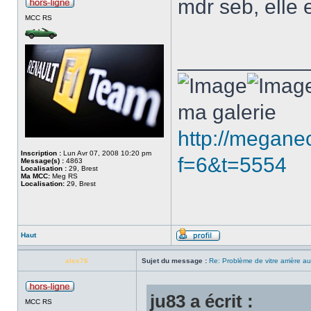
mdr seb, elle 
MCC RS
___________
ma galerie
http://megane
Inscription :
Lun Avr 07, 2008 10:20 pm
f=6&t=5554
Message(s) :
4863
Localisation :
29, Brest
Ma MCC:
Meg RS
Localisation:
29, Brest
Haut
alex76
Sujet du message :
Re: Problème de vitre arrière 
ju83 a écrit :
MCC RS