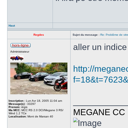
Haut
Regdes
Sujet du message :
Re: Problème de vitr
aller un indic
Administrateur
http://megane
f=18&t=7623
___________
Inscription :
Lun Avr 18, 2005 11:04 am
Message(s) :
33297
Prenom:
régis
MEGANE CC R
Ma MCC:
MCC RS 2.0 DCI/Megane 3 RS/
Wind 1.2 TCe
Localisation:
Mont de Marsan 40