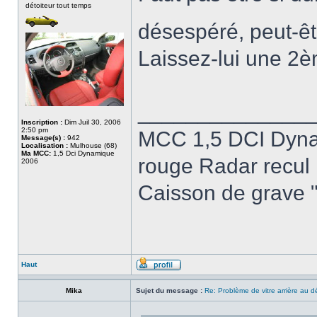
détoiteur tout temps
désespéré, peut-êt
Laissez-lui une 2è
______________
Inscription :
Dim Juil 30, 2006
2:50 pm
MCC 1,5 DCI Dynam
Message(s) :
942
Localisation :
Mulhouse (68)
Ma MCC:
1,5 Dci Dynamique
rouge Radar recul
2006
Caisson de grave 
Haut
Mika
Sujet du message :
Re: Problème de vitre arrière au 