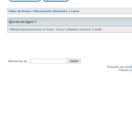
Index du forum
»
Discussions Générales
»
Liens
Qui est en ligne ?
Utilisateur(s) parcourant ce forum : Aucun utilisateur inscrit et 1 invité
Recherche de :
Propulsé par
php
Traduit e