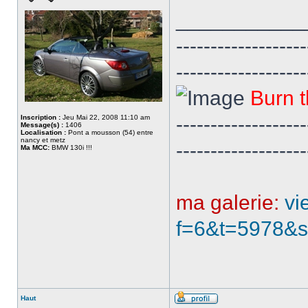
___________
-------------------
-------------------
Burn t
-------------------
Inscription :
Jeu Mai 22, 2008 11:10 am
Message(s) :
1406
Localisation :
Pont a mousson (54) entre
nancy et metz
-------------------
Ma MCC:
BMW 130i !!!
ma galerie:
vi
f=6&t=5978&s
Haut