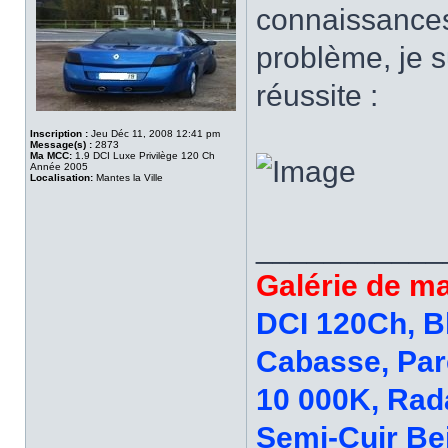
connaissances 
problème, je su
réussite :
Inscription :
Jeu Déc 11, 2008 12:41 pm
Message(s) :
2873
Ma MCC:
1.9 DCI Luxe Privilège 120 Ch
Année 2005
Localisation:
Mantes la Ville
___________
Galérie de 
DCI 120Ch, B
Cabasse, Par
10 000K, Rada
Semi-Cuir Bei