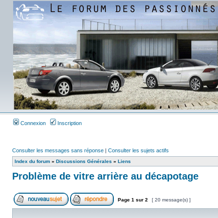
Connexion
Inscription
Consulter les messages sans réponse
|
Consulter les sujets actifs
Index du forum
»
Discussions Générales
»
Liens
Problème de vitre arrière au décapotage
Page
1
sur
2
[ 20 message(s) ]