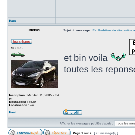
Haut
MIKE83
Sujet du message :
Re: Problème de vitre arrière
MCC RS
et bin voila
toutes les repons
Inscription :
Mar Jan 11, 2005 9:34
pm
Message(s) :
4529
Localisation :
var
Haut
Afficher les messages publiés depuis :
Page
1
sur
2
[ 20 message(s) ]