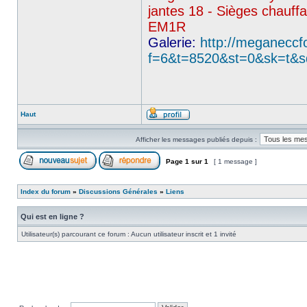
jantes 18 - Sièges chauffan
EM1R
Galerie:
http://meganeccf
f=6&t=8520&st=0&sk=t&s
Haut
Afficher les messages publiés depuis :
Page
1
sur
1
[ 1 message ]
Index du forum
»
Discussions Générales
»
Liens
Qui est en ligne ?
Utilisateur(s) parcourant ce forum : Aucun utilisateur inscrit et 1 invité