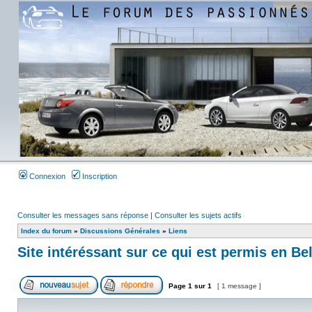
Connexion
Inscription
Consulter les messages sans réponse
|
Consulter les sujets actifs
Index du forum
»
Discussions Générales
»
Liens
Site intéréssant sur ce qui est permis en Be
Page
1
sur
1
[ 1 message ]