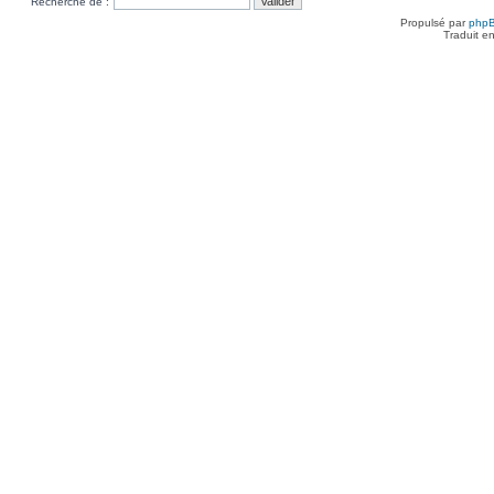
Recherche de :
Propulsé par
php
Traduit e