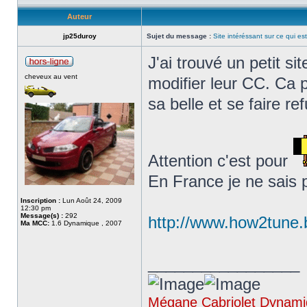
Auteur
jp25duroy
Sujet du message :
Site intéréssant sur ce qui es
J'ai trouvé un petit si
cheveux au vent
modifier leur CC. Ca p
sa belle et se faire re
Attention c'est pour
En France je ne sais p
Inscription :
Lun Août 24, 2009
12:30 pm
Message(s) :
292
http://www.how2tune.
Ma MCC:
1.6 Dynamique , 2007
_________________
Mégane Cabriolet Dynamiq