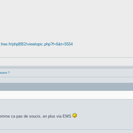
.free.fr/phpBB2/viewtopic.php?f=6&t=5554
essant ?
 comme ca pas de soucis, en plus via EMS