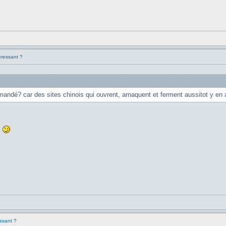
eressant ?
andé? car des sites chinois qui ouvrent, arnaquent et ferment aussitot y en a 
s
essant ?