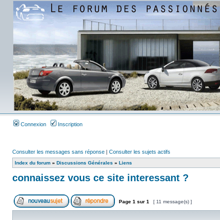
Connexion
Inscription
Consulter les messages sans réponse
|
Consulter les sujets actifs
Index du forum
»
Discussions Générales
»
Liens
connaissez vous ce site interessant ?
Page
1
sur
1
[ 11 message(s) ]