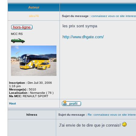
Auteur
alex76
Sujet du message :
connaissez vous ce site interes
les prix sont sympa
MCC RS
http://www.dhgate.com/
Inscription :
Dim Juil 30, 2006
1:16 pm
Message(s) :
5010
Localisation :
Normandie ( 76 )
Ma MCC:
RENAULT SPORT
Haut
hilness
Sujet du message :
Re: connaissez vous ce site inter
J'ai envie de te dire que je connais!