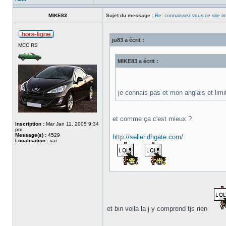
MIKE83
Sujet du message :
Re: connaissez vous ce site in
ju83 a écrit :
MCC RS
MIKE83 a écrit :
je connais pas et mon anglais et limi
et comme ça c'est mieux ?
Inscription :
Mar Jan 11, 2005 9:34
pm
Message(s) :
4529
http://seller.dhgate.com/
Localisation :
var
et bin voila la j y comprend tjs rien