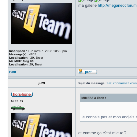
ma galerie
http://meganeccforum
Inscription :
Lun Avr 07, 2008 10:20 pm
Message(s) :
4863
Localisation :
29, Brest
Ma MCC:
Meg RS
Localisation:
29, Brest
Haut
ju29
Sujet du message :
Re: connaissez vous 
MIKE83 a écrit :
MCC RS
je connais pas et mon anglais e
et comme ça c'est mieux ?