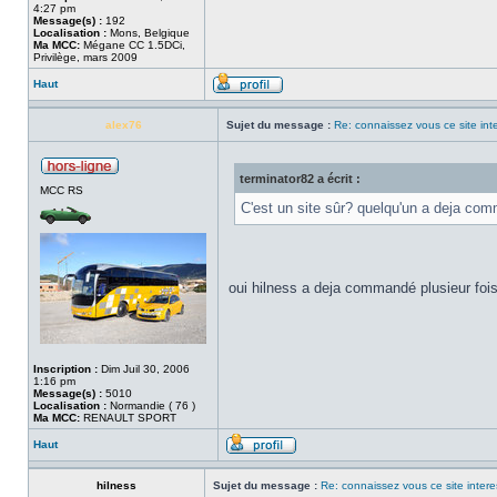
4:27 pm
Message(s) :
192
Localisation :
Mons, Belgique
Ma MCC:
Mégane CC 1.5DCi,
Privilège, mars 2009
Haut
alex76
Sujet du message :
Re: connaissez vous ce site int
terminator82 a écrit :
MCC RS
C'est un site sûr? quelqu'un a deja comm
oui hilness a deja commandé plusieur foi
Inscription :
Dim Juil 30, 2006
1:16 pm
Message(s) :
5010
Localisation :
Normandie ( 76 )
Ma MCC:
RENAULT SPORT
Haut
hilness
Sujet du message :
Re: connaissez vous ce site inter