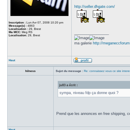
http://seller.dhgate.com/
Inscription :
Lun Avr 07, 2008 10:20 pm
Message(s) :
4863
Localisation :
29, Brest
Ma MCC:
Meg RS
_________________
Localisation:
29, Brest
ma galerie
http://meganeccforum
Haut
hilness
Sujet du message :
Re: connaissez vous ce site inter
ju83 a écrit :
sympa, niveau fdp ça donne quoi ?
Prend que les annonces en free shipping,
Haut