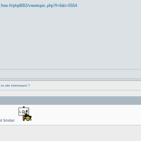
.free.fr/phpBB2/viewtopic.php?f=6&t=5554
ce site interessant ?
t limiter