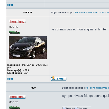
Haut
MIKE83
Sujet du message :
Re: connaissez vous ce site in
MCC RS
je connais pas et mon anglais et limiter
Inscription :
Mar Jan 11, 2005 9:34
pm
Message(s) :
4529
Localisation :
var
Haut
ju29
Sujet du message :
Re: connaissez vous 
sympa, niveau fdp ça donne quoi
MCC RS
_________________