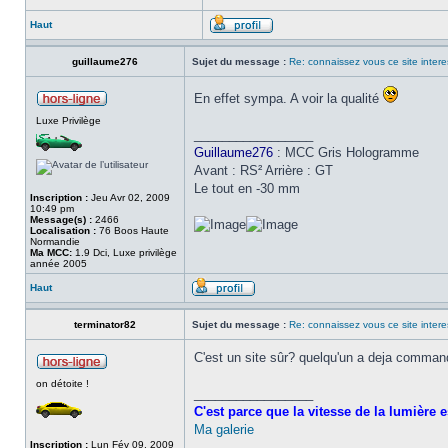
Haut
guillaume276
Sujet du message :
Re: connaissez vous ce site inter
En effet sympa. A voir la qualité
Luxe Privilège
_________________
Guillaume276
: MCC Gris Hologramme
Avant : RS² Arrière : GT
Le tout en -30 mm
Inscription :
Jeu Avr 02, 2009
10:49 pm
Message(s) :
2466
Localisation :
76 Boos Haute
Normandie
Ma MCC:
1.9 Dci, Luxe privilège
année 2005
Haut
terminator82
Sujet du message :
Re: connaissez vous ce site inter
C'est un site sûr? quelqu'un a deja commandé
on détoite !
_________________
C'est parce que la vitesse de la lumière e
Ma galerie
Inscription :
Lun Fév 09, 2009