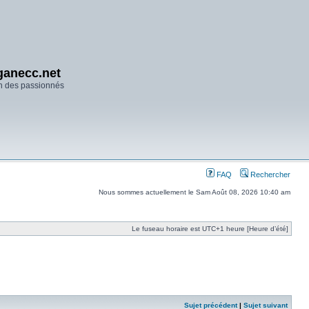
anecc.net
n des passionnés
FAQ
Rechercher
Nous sommes actuellement le Sam Août 08, 2026 10:40 am
Le fuseau horaire est UTC+1 heure [Heure d’été]
Sujet précédent
|
Sujet suivant