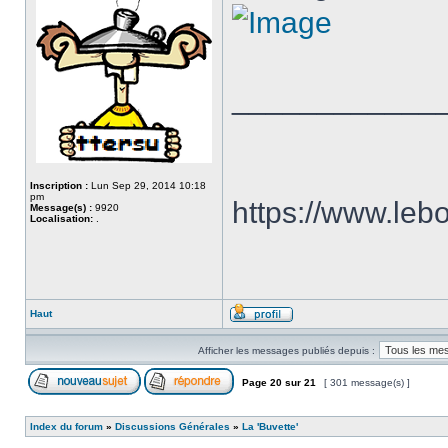
____________
Inscription :
Lun Sep 29, 2014 10:18
pm
https://www.le
Message(s) :
9920
Localisation:
.
Haut
Afficher les messages publiés depuis :
Page
20
sur
21
[ 301 message(s) ]
Index du forum
»
Discussions Générales
»
La 'Buvette'