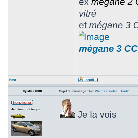
ex
mégane 2
vitré
et
mégane 3 C
mégane 3 CC F
Haut
Cyrille21800
Sujet du message :
Re: Photos insolites....Part2
détoiteur tout temps
Je la vois