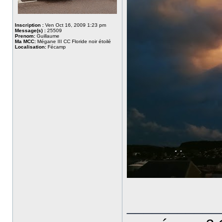
Inscription :
Ven Oct 16, 2009 1:23 pm
Message(s) :
25509
Prenom:
Guillaume
Ma MCC:
Mégane III CC Floride noir étoilé
Localisation:
Fécamp
___________