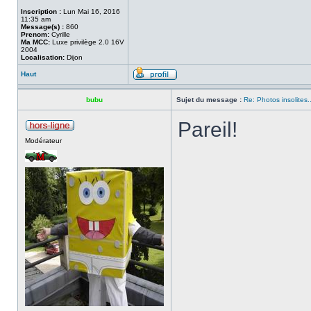
Inscription :
Lun Mai 16, 2016
11:35 am
Message(s) :
860
Prenom:
Cyrille
Ma MCC:
Luxe privilège 2.0 16V
2004
Localisation:
Dijon
Haut
bubu
Sujet du message :
Re: Photos insolites.
Pareil!
Modérateur