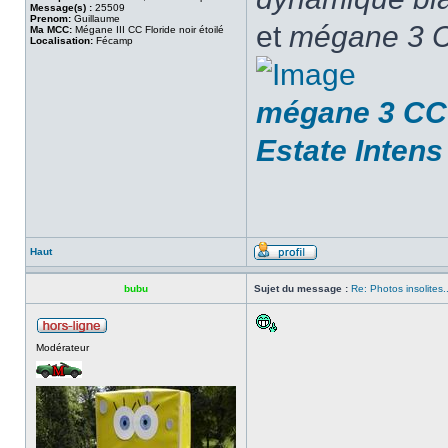
Message(s) :
25509
Prenom:
Guillaume
et
mégane 3 C
Ma MCC:
Mégane III CC Floride noir étoilé
Localisation:
Fécamp
mégane 3 CC 
Estate Intens
Haut
bubu
Sujet du message :
Re: Photos insolites.
Modérateur