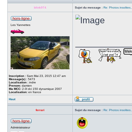
blink974
Sujet du message :
Re: Photos insolites.
Les Yannettes
___________
Inscription :
Sam Mai 23, 2015 12:47 am
Message(s) :
5473
Localisation :
indre
Prenom:
damien
Ma MCC:
2.0l dci 150 dynamique 2007
Localisation:
en france
Haut
ferrari
Sujet du message :
Re: Photos insolites.
Administrateur