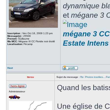
dynamique blan
et
mégane 3 C
mégane 3 CC 
Inscription :
Ven Oct 16, 2009 1:23 pm
Message(s) :
25509
Prenom:
Guillaume
Estate Intens
Ma MCC:
Mégane III CC Floride noir étoilé
Localisation:
Fécamp
Haut
ttersu
Sujet du message :
Re: Photos insolites....Par
Quand les batiss
Administrateur
Une église de C