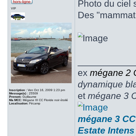
Photo du ciel 
VIP
Des "mammatu
___________
ex
mégane 2
dynamique blan
Inscription :
Ven Oct 16, 2009 1:23 pm
et
mégane 3 C
Message(s) :
25509
Prenom:
Guillaume
Ma MCC:
Mégane III CC Floride noir étoilé
Localisation:
Fécamp
mégane 3 CC 
Estate Intens