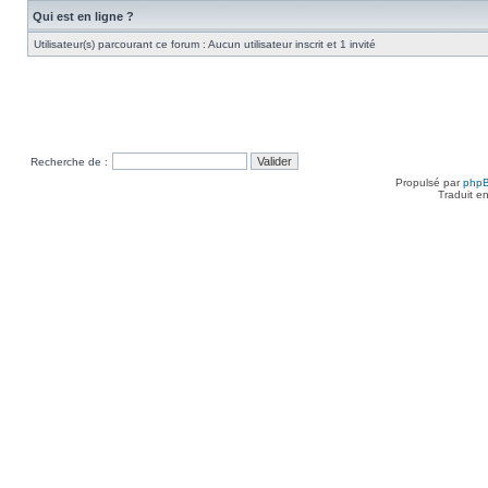
Qui est en ligne ?
Utilisateur(s) parcourant ce forum : Aucun utilisateur inscrit et 1 invité
Recherche de :
Propulsé par
php
Traduit e