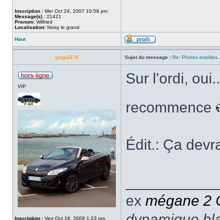
Inscription :
Mer Oct 24, 2007 10:58 pm
Message(s) :
21421
Prenom:
Wilfried
Localisation:
Noisy le grand
Haut
guigui276
Sujet du message :
Re: Photos insolites.
Sur l'ordi, oui
VIP
recommence
Édit.: Ça devr
___________
ex
mégane 2
dynamique blan
Inscription :
Ven Oct 16, 2009 1:23 pm