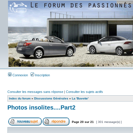
Connexion
Inscription
Consulter les messages sans réponse
|
Consulter les sujets actifs
Index du forum
»
Discussions Générales
»
La 'Buvette'
Photos insolites....Part2
Page
20
sur
21
[ 301 message(s) ]