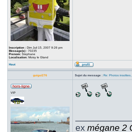
Inscription :
Dim Juil 15, 2007 9:26 pm
Message(s) :
70235
Prenom:
Stephane
Localisation:
Moisy le Gland
Haut
guigui276
Sujet du message :
Re: Photos insolites.
VIP
___________
ex
mégane 2