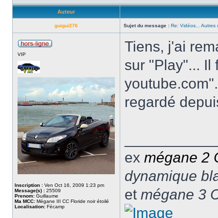
Auteur
guigui276
Sujet du message :
Re: Vidéos... Autres 
Tiens, j'ai re
VIP
sur "Play"... Il
youtube.com". 
regardé depuis
___________
ex
mégane 2
dynamique blan
Inscription :
Ven Oct 16, 2009 1:23 pm
et
mégane 3 C
Message(s) :
25509
Prenom:
Guillaume
Ma MCC:
Mégane III CC Floride noir étoilé
Localisation:
Fécamp