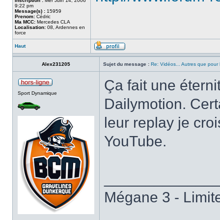
Inscription :
Mer Juin 14, 2006
9:22 pm
Message(s) :
15959
Prenom:
Cédric
Ma MCC:
Mercedes CLA
Localisation:
08, Ardennes en
force
Haut
Alex231205
Sujet du message :
Re: Vidéos... Autres que pour l
Ça fait une éterni
Sport Dynamique
Dailymotion. Certa
leur replay je cro
YouTube.
_____________
Mégane 3 - Limit