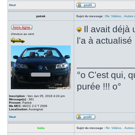
Haut
patrak
Sujet du message :
Re: Vidéos... Autres 
Il avait déjà
cheveux au vent
l'a à actualisé
___________
°o C'est qui, q
purée !!! o°
Inscription :
Ven Jan 05, 2018 4:24 pm
Message(s) :
361
Prenom:
Patrick
Ma MCC:
M2CC 2.0 T 2006
Localisation:
Auvergnat
Haut
bubu
Sujet du message :
Re: Vidéos... Autres 