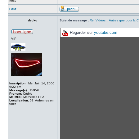
force
Haut
deckc
Sujet du message :
Re: Vidéos... Autres que pour la CC
Regarder sur
youtube.com
VIP
Inscription :
Mer Juin 14, 2006
9:22 pm
Message(s) :
15959
Prenom:
Cédric
Ma MCC:
Mercedes CLA
Localisation:
08, Ardennes en
force