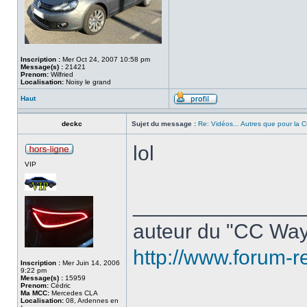
Inscription :
Mer Oct 24, 2007 10:58 pm
Message(s) :
21421
Prenom:
Wilfried
Localisation:
Noisy le grand
Haut
deckc
Sujet du message :
Re: Vidéos... Autres que pour la CC
lol
VIP
______________
auteur du "CC Way
http://www.forum-r
Inscription :
Mer Juin 14, 2006
9:22 pm
Message(s) :
15959
Prenom:
Cédric
Ma MCC:
Mercedes CLA
Localisation:
08, Ardennes en