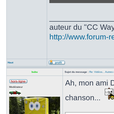
______________
auteur du "CC Way
http://www.forum-r
Haut
bubu
Sujet du message :
Re: Vidéos... Autres 
Ah, mon ami Di
Modérateur
chanson...