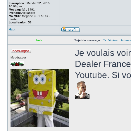
Inscription :
Mer Avr 22, 2015
10:06 pm
Message(s) :
1491
Prenom:
Alexandre
Ma MCC:
Mégane 3 - 1.5 DCi -
Limited
Localisation:
59
Haut
bubu
Sujet du message :
Re: Vidéos... Autres 
Je voulais vo
Modérateur
Dealer France"
Youtube. Si vo