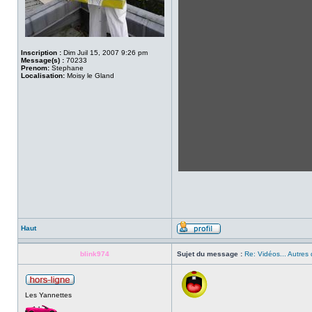
Inscription :
Dim Juil 15, 2007 9:26 pm
Message(s) :
70233
Prenom:
Stephane
Localisation:
Moisy le Gland
Haut
blink974
Sujet du message :
Re: Vidéos... Autres 
Les Yannettes