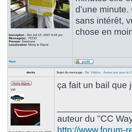
d'une minute. 
sans intérêt,
chose en moi
Inscription :
Dim Juil 15, 2007 9:26 pm
Message(s) :
70233
Prenom:
Stephane
Localisation:
Moisy le Gland
Haut
deckc
Sujet du message :
Re: Vidéos... Autres que pour la CC
ça fait un bail que 
VIP
______________
auteur du "CC Way
http://www.forum-r