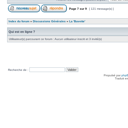
Page
7
sur
9
[ 121 message(s) ]
Index du forum
»
Discussions Générales
»
La 'Buvette'
Qui est en ligne ?
Utilisateur(s) parcourant ce forum : Aucun utilisateur inscrit et 3 invité(s)
Recherche de :
Propulsé par
php
Traduit e