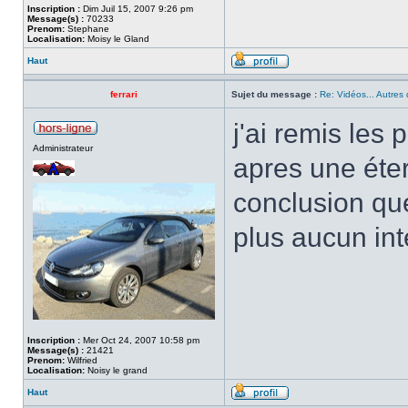
Inscription :
Dim Juil 15, 2007 9:26 pm
Message(s) :
70233
Prenom:
Stephane
Localisation:
Moisy le Gland
Haut
ferrari
Sujet du message :
Re: Vidéos... Autres 
j'ai remis les 
Administrateur
apres une éter
conclusion qu
plus aucun int
Inscription :
Mer Oct 24, 2007 10:58 pm
Message(s) :
21421
Prenom:
Wilfried
Localisation:
Noisy le grand
Haut