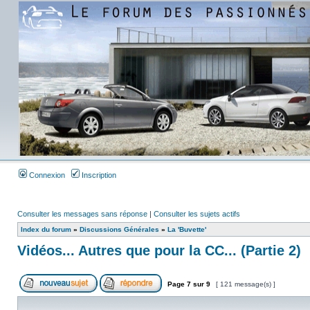
Connexion
Inscription
Consulter les messages sans réponse
|
Consulter les sujets actifs
Index du forum
»
Discussions Générales
»
La 'Buvette'
Vidéos... Autres que pour la CC... (Partie 2)
Page
7
sur
9
[ 121 message(s) ]