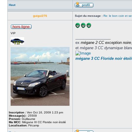
Haut
guigui276
Sujet du message :
Re: le bon coin et se
VIP
_________________
ex
mégane 2 CC
exception noire
et
mégane 3 CC dynamique blan
mégane 3 CC Floride noir étoil
Inscription :
Ven Oct 16, 2009 1:23 pm
Message(s) :
25509
Prenom:
Guillaume
Ma MCC:
Mégane III CC Floride noir étoilé
Localisation:
Fécamp