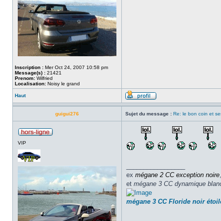
Inscription :
Mer Oct 24, 2007 10:58 pm
Message(s) :
21421
Prenom:
Wilfried
Localisation:
Noisy le grand
Haut
guigui276
Sujet du message :
Re: le bon coin et se
VIP
_________________
ex
mégane 2 CC
exception noire
et
mégane 3 CC dynamique blan
mégane 3 CC Floride noir étoil