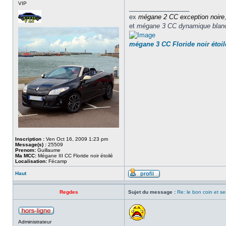
VIP
_________________
ex
mégane 2 CC
exception noire
et
mégane 3 CC dynamique blan
mégane 3 CC Floride noir étoil
Inscription :
Ven Oct 16, 2009 1:23 pm
Message(s) :
25509
Prenom:
Guillaume
Ma MCC:
Mégane III CC Floride noir étoilé
Localisation:
Fécamp
Haut
Regdes
Sujet du message :
Re: le bon coin et se
Administrateur