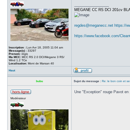
_________________
MEGANE CC RS DCI 201cv BL
regdes@meganecc.net
https://
https://www.facebook.com/Clea
Inscription :
Lun Avr 18, 2005 11:04 am
Message(s) :
33297
Prenom:
régis
Ma MCC:
MCC RS 2.0 DCI/Megane 3 RS/
Wind 1.2 TCe
Localisation:
Mont de Marsan 40
Haut
bubu
Sujet du message :
Re: le bon coin et se
Une "Exception" rouge Pavot en 
Modérateur