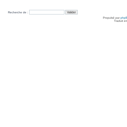
Recherche de :
Propulsé par
php
Traduit e