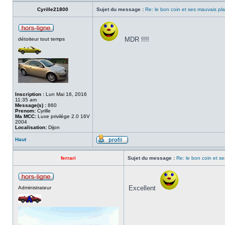
Cyrille21800
Sujet du message :
Re: le bon coin et ses mauvais pla
MDR !!!!
détoiteur tout temps
Inscription :
Lun Mai 16, 2016
11:35 am
Message(s) :
860
Prenom:
Cyrille
Ma MCC:
Luxe privilège 2.0 16V
2004
Localisation:
Dijon
Haut
ferrari
Sujet du message :
Re: le bon coin et se
Excellent
Administrateur