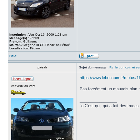
Inscription :
Ven Oct 16, 2009 1:23 pm
Message(s) :
25509
Prenom:
Guillaume
Ma MCC:
Mégane III CC Floride noir étoilé
Localisation:
Fécamp
Haut
patrak
Sujet du message :
Re: le bon coin et se
https://www.leboncoin.fr/motos/
cheveux au vent
Pas forcément un mauvais plan ma
_________________
°o C'est qui, qui a fait des trace