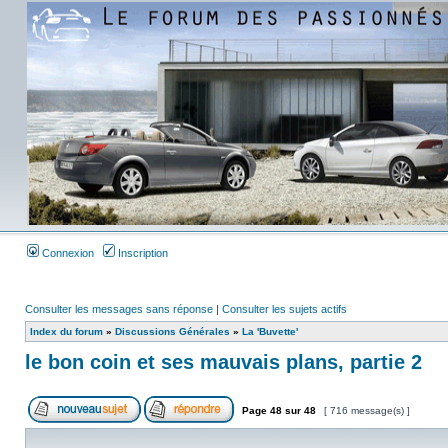
Connexion
Inscription
Consulter les messages sans réponse
|
Consulter les sujets actifs
Index du forum
»
Discussions Générales
»
La 'Buvette'
le bon coin et ses mauvais plans, partie 2
Page
48
sur
48
[ 716 message(s) ]