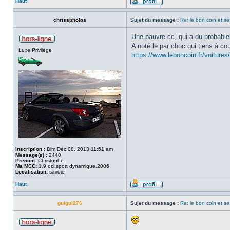
Haut
chrissphotos
Sujet du message :
Re: le bon coin et se
Une pauvre cc, qui a du probabl
A noté le par choc qui tiens à co
Luxe Privilège
https://www.leboncoin.fr/voiture
Inscription :
Dim Déc 08, 2013 11:51 am
Message(s) :
2440
Prenom:
Christophe
Ma MCC:
1.9 dci,sport dynamique,2006
Localisation:
savoie
Haut
guigui276
Sujet du message :
Re: le bon coin et se