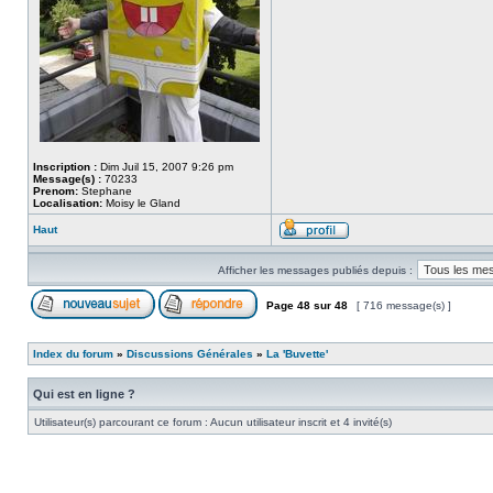
Inscription :
Dim Juil 15, 2007 9:26 pm
Message(s) :
70233
Prenom:
Stephane
Localisation:
Moisy le Gland
Haut
Afficher les messages publiés depuis :
Page
48
sur
48
[ 716 message(s) ]
Index du forum
»
Discussions Générales
»
La 'Buvette'
Qui est en ligne ?
Utilisateur(s) parcourant ce forum : Aucun utilisateur inscrit et 4 invité(s)