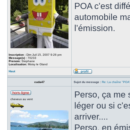
POA c'est diff
automobile mai
l'émission.
Inscription :
Dim Juil 15, 2007 9:26 pm
Message(s) :
70233
Prenom:
Stephane
Localisation:
Moisy le Gland
Haut
cuda47
Sujet du message :
Re: La chaîne "POA"
Perso, ça me st
cheveux au vent
léger ou si c'e
arriver....
Perso, en émis