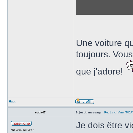
Une voiture qui
toujours. Vou
que j'adore!
Haut
cuda47
Sujet du message :
Re: La chaîne "POA"
Je dois être v
cheveux au vent