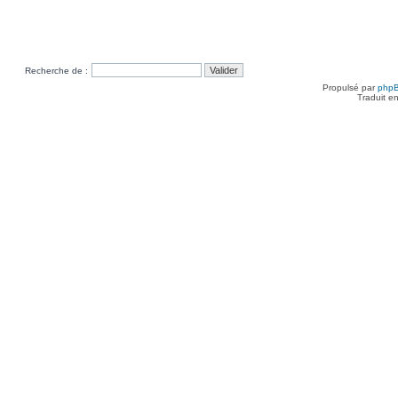
Recherche de :
Propulsé par
php
Traduit e