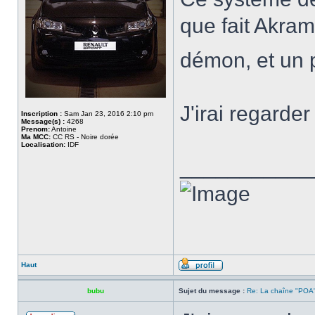
que fait Akram
démon, et un 
J'irai regarder
Inscription :
Sam Jan 23, 2016 2:10 pm
Message(s) :
4268
Prenom:
Antoine
Ma MCC:
CC RS - Noire dorée
Localisation:
IDF
___________
Haut
bubu
Sujet du message :
Re: La chaîne "POA"