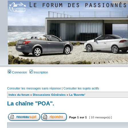
Connexion
Inscription
Consulter les messages sans réponse
|
Consulter les sujets actifs
Index du forum
»
Discussions Générales
»
La 'Buvette'
La chaîne "POA".
Page
1
sur
1
[ 10 message(s) ]