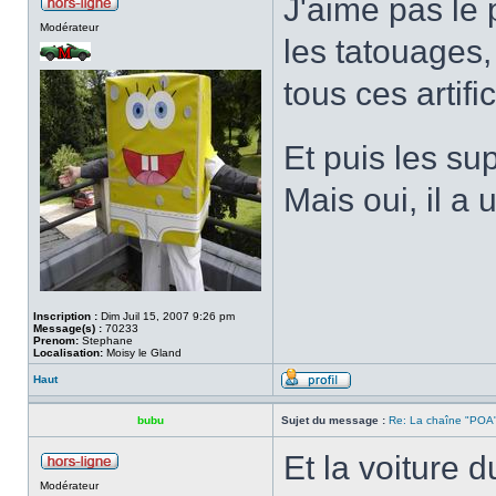
J'aime pas le 
Modérateur
les tatouages,
tous ces artifi
Et puis les su
Mais oui, il 
Inscription :
Dim Juil 15, 2007 9:26 pm
Message(s) :
70233
Prenom:
Stephane
Localisation:
Moisy le Gland
Haut
bubu
Sujet du message :
Re: La chaîne "POA"
Et la voiture 
Modérateur