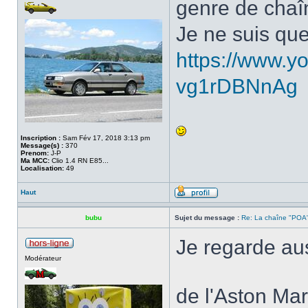
genre de chaîn
Je ne suis que
https://www.y
vg1rDBNnAg
Inscription :
Sam Fév 17, 2018 3:13 pm
Message(s) :
370
Prenom:
J-P
Ma MCC:
Clio 1.4 RN E85...
Localisation:
49
Haut
bubu
Sujet du message :
Re: La chaîne "POA"
Je regarde auss
Modérateur
de l'Aston Mar