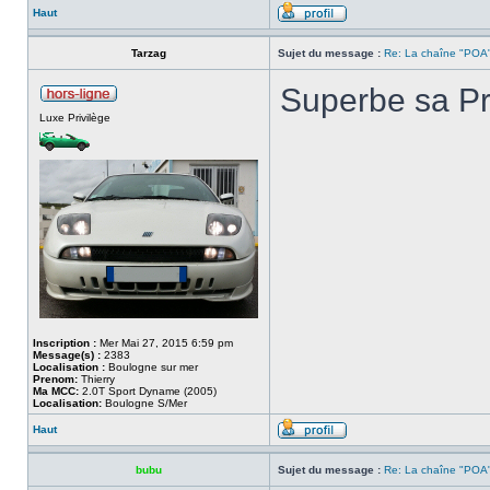
Haut
Tarzag
Sujet du message :
Re: La chaîne "POA"
Superbe sa P
Luxe Privilège
Inscription :
Mer Mai 27, 2015 6:59 pm
Message(s) :
2383
Localisation :
Boulogne sur mer
Prenom:
Thierry
Ma MCC:
2.0T Sport Dyname (2005)
Localisation:
Boulogne S/Mer
Haut
bubu
Sujet du message :
Re: La chaîne "POA"