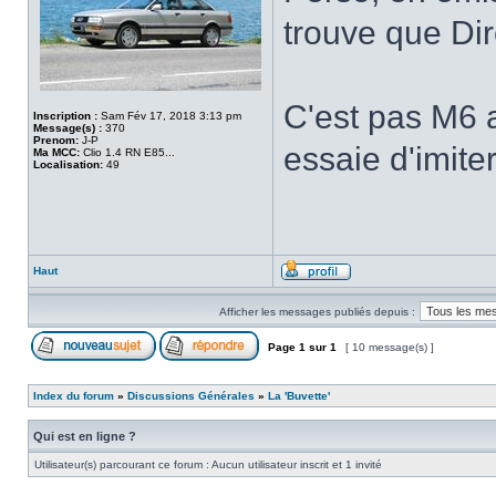
trouve que Dir
C'est pas M6 
Inscription :
Sam Fév 17, 2018 3:13 pm
Message(s) :
370
Prenom:
J-P
essaie d'imite
Ma MCC:
Clio 1.4 RN E85...
Localisation:
49
Haut
Afficher les messages publiés depuis :
Page
1
sur
1
[ 10 message(s) ]
Index du forum
»
Discussions Générales
»
La 'Buvette'
Qui est en ligne ?
Utilisateur(s) parcourant ce forum : Aucun utilisateur inscrit et 1 invité