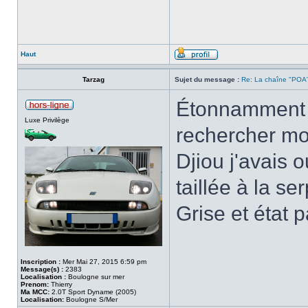
Haut
Tarzag
Sujet du message :
Re: La chaîne "POA"
Étonnamment j'
Luxe Privilège
rechercher mon
Djiou j'avais 
taillée à la se
Grise et état p
Inscription :
Mer Mai 27, 2015 6:59 pm
Message(s) :
2383
Localisation :
Boulogne sur mer
Prenom:
Thierry
Ma MCC:
2.0T Sport Dyname (2005)
Localisation:
Boulogne S/Mer