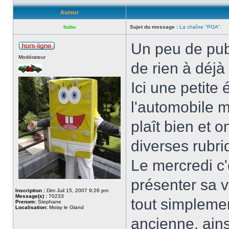
Auteur
bubu
Sujet du message :
La chaîne "POA".
Un peu de pub 
Modérateur
de rien à déj
Ici une petite
l'automobile 
plaît bien et o
diverses rubri
Le mercredi c'
présenter sa vo
Inscription :
Dim Juil 15, 2007 9:26 pm
Message(s) :
70233
tout simplemen
Prenom:
Stephane
Localisation:
Moisy le Gland
ancienne, ains