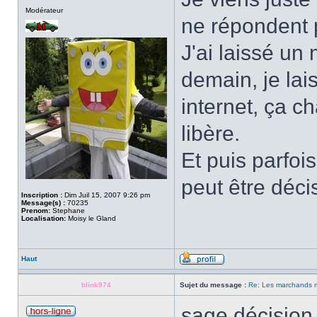
Modérateur
ne répondent
J'ai laissé un
demain, je lai
internet, ça 
libère.
Et puis parfois
peut être décisi
Inscription :
Dim Juil 15, 2007 9:26 pm
Message(s) :
70235
Prenom:
Stephane
Localisation:
Moisy le Gland
Haut
blink974
Sujet du message :
Re: Les marchands m
sage décision 