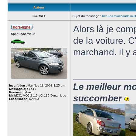
Auteur
CC-RSF1
Sujet du message :
Re: Les marchands mult
Alors là je com
Sport Dynamique
de la voiture. C
marchand. il y 
____________
Le meilleur moy
Inscription :
Mar Nov 11, 2008 3:25 pm
Message(s) :
1541
Prenom:
Sylvain
succomber
Ma MCC:
MCC 2 1.9 dCi 130 Dynamique
Localisation:
NANCY