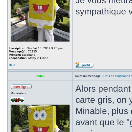
Je vous mettra
sympathique ve
Inscription :
Dim Juil 15, 2007 9:26 pm
Message(s) :
70235
Prenom:
Stephane
Localisation:
Moisy le Gland
Haut
bubu
Sujet du message :
Re: Les marchands m
Alors pendant
Modérateur
carte gris, on 
Minable, plus 
avant que le 