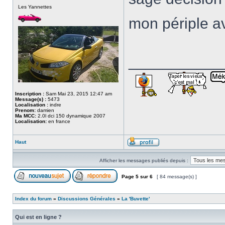
Les Yannettes
mon périple av
___________
Inscription :
Sam Mai 23, 2015 12:47 am
Message(s) :
5473
Localisation :
indre
Prenom:
damien
Ma MCC:
2.0l dci 150 dynamique 2007
Localisation:
en france
Haut
Afficher les messages publiés depuis :
Page
5
sur
6
[ 84 message(s) ]
Index du forum
»
Discussions Générales
»
La 'Buvette'
Qui est en ligne ?