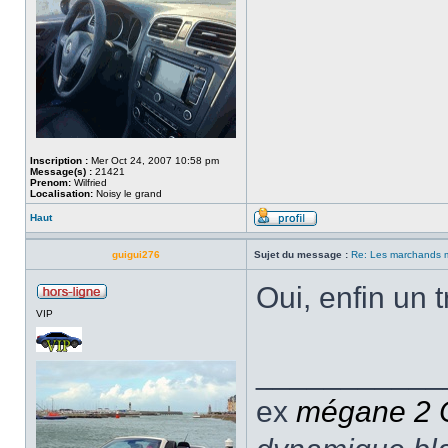
Inscription :
Mer Oct 24, 2007 10:58 pm
Message(s) :
21421
Prenom:
Wilfried
Localisation:
Noisy le grand
Haut
guigui276
Sujet du message :
Re: Les marchands m
Oui, enfin un t
VIP
___________
ex
mégane 2