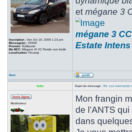
dynamique blan
et
mégane 3 C
mégane 3 CC 
Inscription :
Ven Oct 16, 2009 1:23 pm
Estate Intens
Message(s) :
25509
Prenom:
Guillaume
Ma MCC:
Mégane III CC Floride noir étoilé
Localisation:
Fécamp
Haut
bubu
Sujet du message :
Re: Les marchands m
Mon frangin m
Modérateur
de l'ANTS qui 
dans quelques 