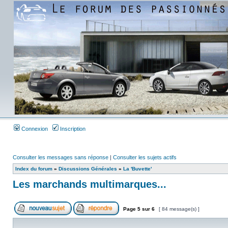
Connexion
Inscription
Consulter les messages sans réponse
|
Consulter les sujets actifs
Index du forum
»
Discussions Générales
»
La 'Buvette'
Les marchands multimarques...
Page
5
sur
6
[ 84 message(s) ]