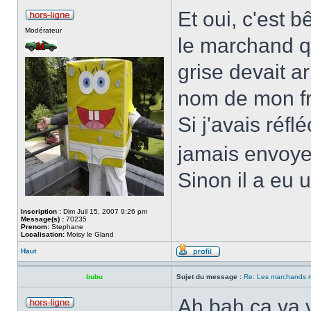
Et oui, c'est 
Modérateur
le marchand qu
grise devait ar
nom de mon fra
Si j'avais réfl
jamais envoye
Sinon il a eu 
Inscription :
Dim Juil 15, 2007 9:26 pm
Message(s) :
70235
Prenom:
Stephane
Localisation:
Moisy le Gland
Haut
bubu
Sujet du message :
Re: Les marchands m
Ah bah ça va v