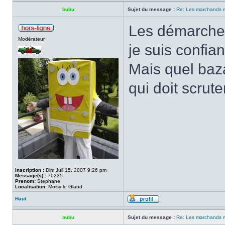
bubu
Sujet du message :
Re: Les marchands m
Les démarches
Modérateur
je suis confian
Mais quel baza
qui doit scruter
Inscription :
Dim Juil 15, 2007 9:26 pm
Message(s) :
70235
Prenom:
Stephane
Localisation:
Moisy le Gland
Haut
bubu
Sujet du message :
Re: Les marchands m