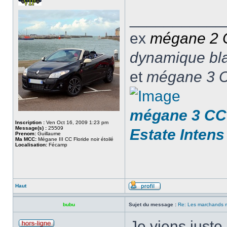
___________
ex
mégane 2
dynamique blan
et
mégane 3 C
mégane 3 CC 
Inscription :
Ven Oct 16, 2009 1:23 pm
Message(s) :
25509
Estate Intens
Prenom:
Guillaume
Ma MCC:
Mégane III CC Floride noir étoilé
Localisation:
Fécamp
Haut
bubu
Sujet du message :
Re: Les marchands m
Je viens juste