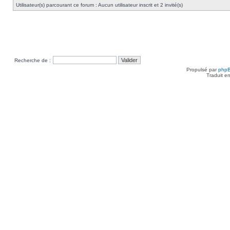
Utilisateur(s) parcourant ce forum : Aucun utilisateur inscrit et 2 invité(s)
Recherche de :
Propulsé par
php
Traduit e