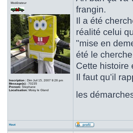
Modérateur
frangin.
Il a été cherc
réalité celui 
"mise en demeu
été le chercher
Cette histoire e
Il faut qu'il r
Inscription :
Dim Juil 15, 2007 9:26 pm
Message(s) :
70235
Prenom:
Stephane
Localisation:
Moisy le Gland
les démarches
Haut