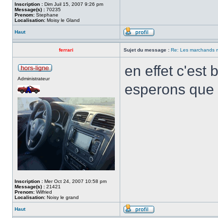
Inscription :
Dim Juil 15, 2007 9:26 pm
Message(s) :
70235
Prenom:
Stephane
Localisation:
Moisy le Gland
Haut
ferrari
Sujet du message :
Re: Les marchands m
en effet c'est 
Administrateur
esperons que l
Inscription :
Mer Oct 24, 2007 10:58 pm
Message(s) :
21421
Prenom:
Wilfried
Localisation:
Noisy le grand
Haut