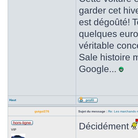
garder cet hiv
est dégoûté! To
quelques euro
véritable conce
Sale histoire m
Google...
Haut
guigui276
Sujet du message :
Re: Les marchands m
Décidément
VIP