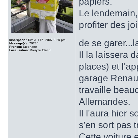
papiers.
Le lendemain, m
profiter des j
de se garer...
Inscription :
Dim Juil 15, 2007 9:26 pm
Message(s) :
70235
Prenom:
Stephane
Localisation:
Moisy le Gland
Il la laissera
places) et l'ap
garage Renaul
travaille bea
Allemandes.
Il l'aura hier 
s'en sort pas
Cette voiture e