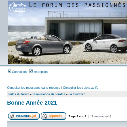
Connexion
Inscription
Consulter les messages sans réponse
|
Consulter les sujets actifs
Index du forum
»
Discussions Générales
»
La 'Buvette'
Bonne Année 2021
Page
2
sur
2
[ 18 message(s) ]