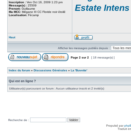
Inscription :
Ven Oct 16, 2009 1:23 pm
Estate Intens
Message(s) :
25509
Prenom:
Guillaume
Ma MCC:
Mégane III CC Floride noir étoilé
Localisation:
Fécamp
Haut
Afficher les messages publiés depuis :
Page
2
sur
2
[ 18 message(s) ]
Index du forum
»
Discussions Générales
»
La 'Buvette'
Qui est en ligne ?
Utilisateur(s) parcourant ce forum : Aucun utilisateur inscrit et 2 invité(s)
Recherche de :
Propulsé par
php
Traduit e