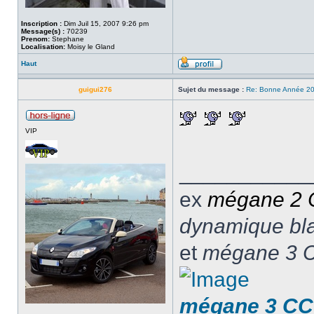
Inscription :
Dim Juil 15, 2007 9:26 pm
Message(s) :
70239
Prenom:
Stephane
Localisation:
Moisy le Gland
Haut
guigui276
Sujet du message :
Re: Bonne Année 2
VIP
___________
ex
mégane 2
dynamique blan
et
mégane 3 C
mégane 3 CC 