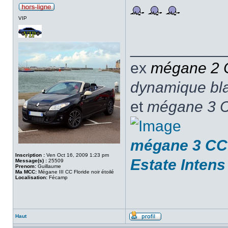
VIP
___________
ex
mégane 2
dynamique blan
et
mégane 3 C
mégane 3 CC 
Inscription :
Ven Oct 16, 2009 1:23 pm
Estate Intens
Message(s) :
25509
Prenom:
Guillaume
Ma MCC:
Mégane III CC Floride noir étoilé
Localisation:
Fécamp
Haut