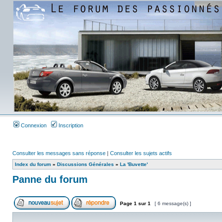
Connexion
Inscription
Consulter les messages sans réponse
|
Consulter les sujets actifs
Index du forum
»
Discussions Générales
»
La 'Buvette'
Panne du forum
Page
1
sur
1
[ 6 message(s) ]