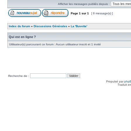
Afficher les messages publiés depuis :
Page
1
sur
1
[ 6 message(s) ]
Index du forum
»
Discussions Générales
»
La 'Buvette'
Qui est en ligne ?
Utilisateur(s) parcourant ce forum : Aucun utilisateur inscrit et 1 invité
Recherche de :
Propulsé par
php
Traduit e