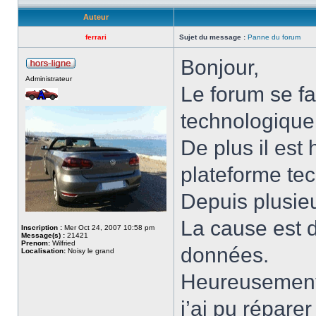
Auteur
ferrari
Sujet du message :
Panne du forum
Bonjour,
Administrateur
Le forum se fa
technologique
De plus il est
plateforme tec
Depuis plusieu
La cause est 
Inscription :
Mer Oct 24, 2007 10:58 pm
Message(s) :
21421
Prenom:
Wilfried
données.
Localisation:
Noisy le grand
Heureusement a
j’ai pu répare