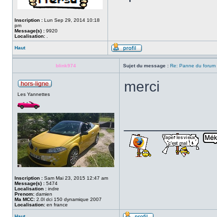
Inscription :
Lun Sep 29, 2014 10:18
pm
Message(s) :
9920
Localisation:
.
Haut
blink974
Sujet du message :
Re: Panne du forum
merci
Les Yannettes
___________
Inscription :
Sam Mai 23, 2015 12:47 am
Message(s) :
5474
Localisation :
indre
Prenom:
damien
Ma MCC:
2.0l dci 150 dynamique 2007
Localisation:
en france
Haut