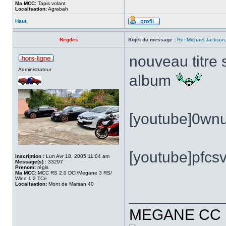
Ma MCC:
Tapis volant
Localisation:
Agrabah
Haut
Regdes
Sujet du message :
Re: Michael Jackson,
nouveau titre 
Administrateur
album
[youtube]0wn
[youtube]pfcs
Inscription :
Lun Avr 18, 2005 11:04 am
Message(s) :
33297
Prenom:
régis
Ma MCC:
MCC RS 2.0 DCI/Megane 3 RS/
Wind 1.2 TCe
Localisation:
Mont de Marsan 40
___________
MEGANE CC R