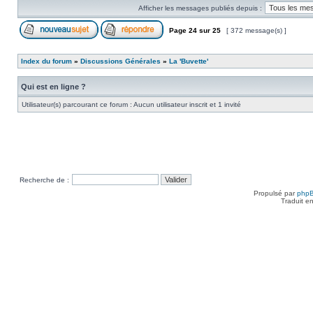
Afficher les messages publiés depuis :
Page
24
sur
25
[ 372 message(s) ]
Index du forum
»
Discussions Générales
»
La 'Buvette'
Qui est en ligne ?
Utilisateur(s) parcourant ce forum : Aucun utilisateur inscrit et 1 invité
Recherche de :
Propulsé par
php
Traduit e