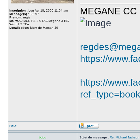
MEGANE CC R
Inscription :
Lun Avr 18, 2005 11:04 am
Message(s) :
33297
Prenom:
régis
Ma MCC:
MCC RS 2.0 DCI/Megane 3 RS/
Wind 1.2 TCe
Localisation:
Mont de Marsan 40
regdes@mega
https://www.f
https://www.
ref_type=boo
Haut
bubu
Sujet du message :
Re: Michael Jackson,