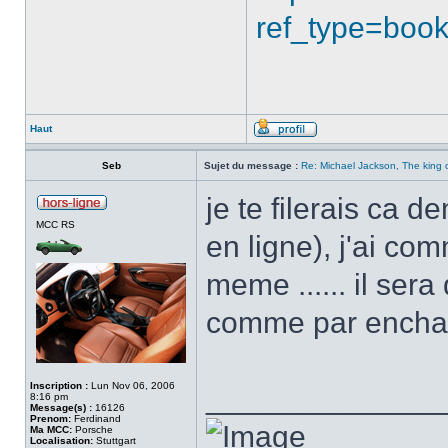
ref_type=boo
Haut
Seb
Sujet du message :
Re: Michael Jackson, The king 
je te filerais ca d
MCC RS
en ligne), j'ai co
meme ...... il sera
comme par ench
Inscription :
Lun Nov 06, 2006
______________
8:16 pm
Message(s) :
16126
Prenom:
Ferdinand
Ma MCC:
Porsche
Localisation:
Stuttgart