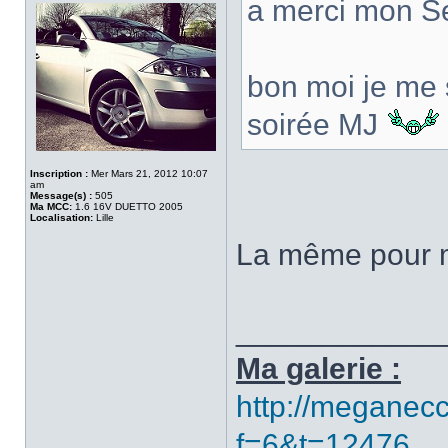
a merci mon 
bon moi je me 
soirée MJ
Inscription :
Mer Mars 21, 2012 10:07
am
Message(s) :
505
Ma MCC:
1.6 16V DUETTO 2005
Localisation:
Lille
La même pour 
____________
Ma galerie :
http://meganecc
f=6&t=12476