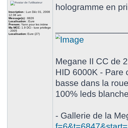
hologramme en pri
Inscription :
Lun Déc 01, 2008
12:38 am
Message(s) :
8826
Localisation :
Eure
Prenom:
Yann pour les intime
______________
Ma MCC:
1.9 DCi - luxe privilege
- 2005
Localisation:
Eure (27)
Megane II CC de 200
HID 6000K - Pare c
basse dans la roue
100% leds blanch
- Gallerie de la M
f=6&t=6847&start