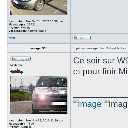
Inscription :
Mer Oct 24, 2007 10:58 pm
Message(s) :
21421
Prenom:
Wilfried
Localisation:
Noisy le grand
Haut
savage5913
Sujet du message :
Re: Michael Jackson,
Ce soir sur W9 
Modérateur
et pour finir 
___________
Inscription :
Mer Nov 24, 2010 11:29 pm
Message(s) :
7896
Prenom:
Aladdin