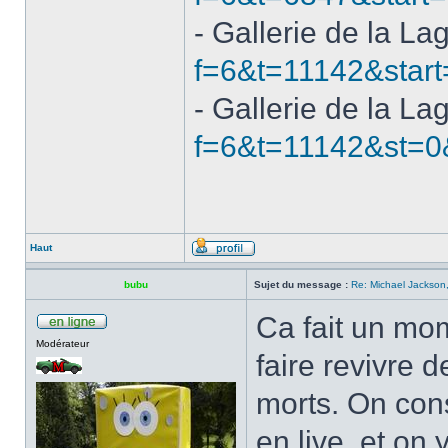
- Gallerie de la La
f=6&t=11142&start
- Gallerie de la La
f=6&t=11142&st=0
Haut
bubu
Sujet du message :
Re: Michael Jackson,
Ca fait un mom
Modérateur
faire revivre 
morts. On con
en live, et on 