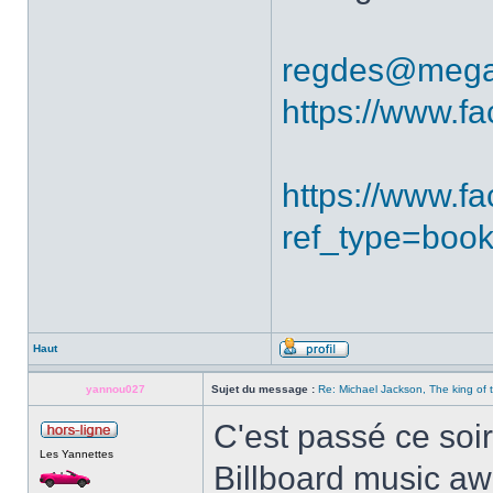
regdes@mega
https://www.f
https://www.
ref_type=boo
Haut
yannou027
Sujet du message :
Re: Michael Jackson, The king of
C'est passé ce soi
Les Yannettes
Billboard music aw