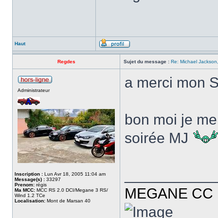
Haut
Regdes
Sujet du message :
Re: Michael Jackson,
a merci mon 
Administrateur
bon moi je me 
soirée MJ
___________
Inscription :
Lun Avr 18, 2005 11:04 am
Message(s) :
33297
Prenom:
régis
MEGANE CC R
Ma MCC:
MCC RS 2.0 DCI/Megane 3 RS/
Wind 1.2 TCe
Localisation:
Mont de Marsan 40