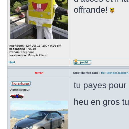
offrande!
Inscription :
Dim Juil 15, 2007 9:26 pm
Message(s) :
70240
Prenom:
Stephane
Localisation:
Moisy le Gland
Haut
ferrari
Sujet du message :
Re: Michael Jackson,
tu payes pour 
Administrateur
heu en gros tu