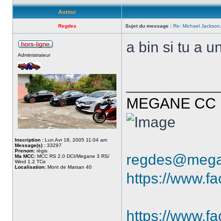
Auteur
Regdes
Sujet du message :
Re: Michael Jackson,
a bin si tu a u
Administrateur
___________
MEGANE CC R
Inscription :
Lun Avr 18, 2005 11:04 am
Message(s) :
33297
Prenom:
régis
regdes@mega
Ma MCC:
MCC RS 2.0 DCI/Megane 3 RS/
Wind 1.2 TCe
Localisation:
Mont de Marsan 40
https://www.f
https://www.