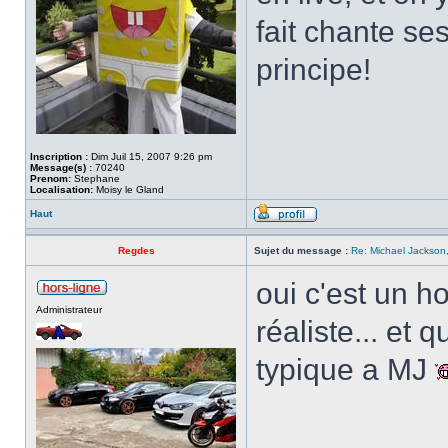
fait chante se
principe!
Inscription :
Dim Juil 15, 2007 9:26 pm
Message(s) :
70240
Prenom:
Stephane
Localisation:
Moisy le Gland
Haut
Regdes
Sujet du message :
Re: Michael Jackson,
oui c'est un h
Administrateur
réaliste... et 
typique a MJ
___________