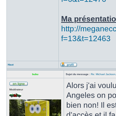
Ma présentatio
http://meganecc
f=13&t=12463
Haut
bubu
Sujet du message :
Re: Michael Jackson,
Alors j'ai vou
Modérateur
Angeles on pou
bien non! Il e
d'accès et il f