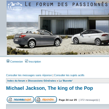
Connexion
Inscription
Consulter les messages sans réponse
|
Consulter les sujets actifs
Index du forum
»
Discussions Générales
»
La 'Buvette'
Michael Jackson, The king of the Pop
Page
24
sur
25
[ 372 message(s) ]