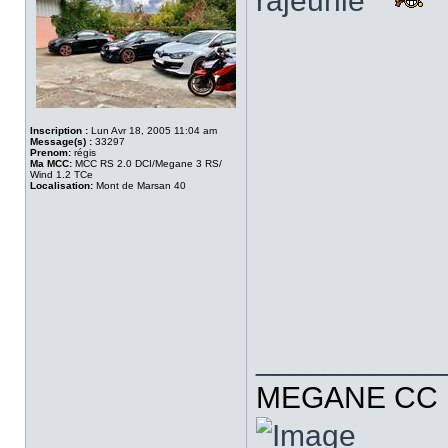
rajeunie
Inscription :
Lun Avr 18, 2005 11:04 am
Message(s) :
33297
Prenom:
régis
Ma MCC:
MCC RS 2.0 DCI/Megane 3 RS/
Wind 1.2 TCe
Localisation:
Mont de Marsan 40
___________
MEGANE CC R