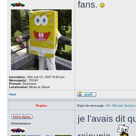
fans.
Inscription :
Dim Juil 15, 2007 9:26 pm
Message(s) :
70240
Prenom:
Stephane
Localisation:
Moisy le Gland
Haut
Regdes
Sujet du message :
Re: Michael Jackson,
je l'avais dit q
Administrateur