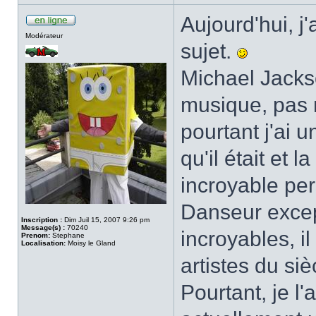
Aujourd'hui, j
Modérateur
sujet.
Michael Jacks
musique, pas 
pourtant j'ai 
qu'il était et 
incroyable pe
Danseur exce
Inscription :
Dim Juil 15, 2007 9:26 pm
Message(s) :
70240
incroyables, i
Prenom:
Stephane
Localisation:
Moisy le Gland
artistes du siè
Pourtant, je l'