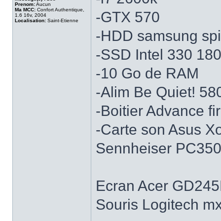
Prenom:
Aucun
Ma MCC:
Confort Authentique,
-GTX 570
1.6 16v, 2004
Localisation:
Saint-Etienne
-HDD samsung spin
-SSD Intel 330 18
-10 Go de RAM
-Alim Be Quiet! 5
-Boitier Advance fi
-Carte son Asus X
Sennheiser PC35
Ecran Acer GD24
Souris Logitech mx