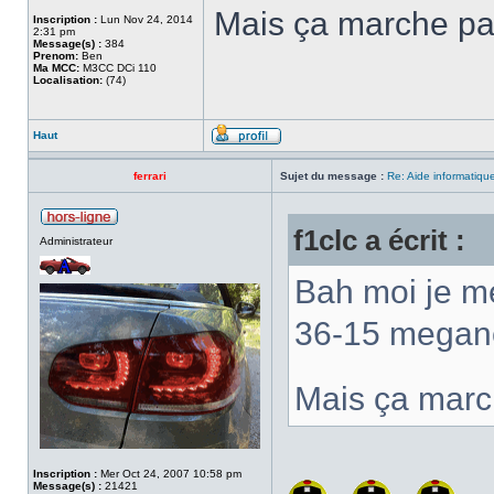
Mais ça marche pa
Inscription :
Lun Nov 24, 2014
2:31 pm
Message(s) :
384
Prenom:
Ben
Ma MCC:
M3CC DCi 110
Localisation:
(74)
Haut
ferrari
Sujet du message :
Re: Aide informatiqu
f1clc a écrit :
Administrateur
Bah moi je me
36-15 megan
Mais ça marc
Inscription :
Mer Oct 24, 2007 10:58 pm
Message(s) :
21421