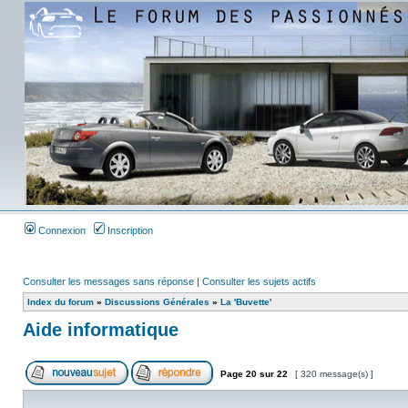
Connexion
Inscription
Consulter les messages sans réponse
|
Consulter les sujets actifs
Index du forum
»
Discussions Générales
»
La 'Buvette'
Aide informatique
Page
20
sur
22
[ 320 message(s) ]