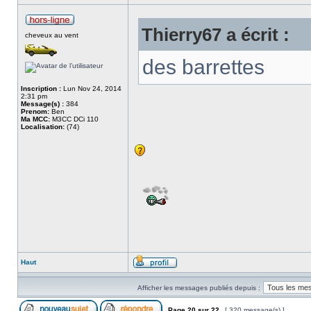
Thierry67 a écrit :
cheveux au vent
des barrettes
Inscription :
Lun Nov 24, 2014
2:31 pm
Message(s) :
384
Prenom:
Ben
Ma MCC:
M3CC DCi 110
Localisation:
(74)
Haut
Afficher les messages publiés depuis :
Page
20
sur
22
[ 320 message(s) ]