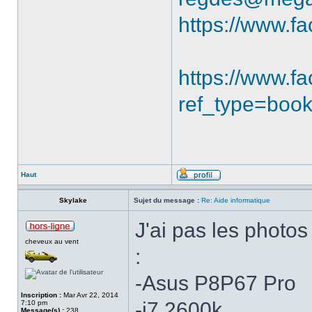
https://www.f
https://www.
ref_type=boo
Haut
Skylake
Sujet du message :
Re: Aide informatique
J'ai pas les photos
cheveux au vent
:
-Asus P8P67 Pro
Inscription :
Mar Avr 22, 2014
-i7 2600k
7:10 pm
Message(s) :
238