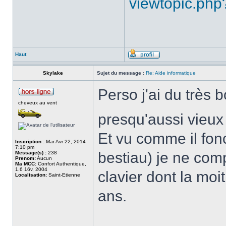
viewtopic.php
Haut
Skylake
Sujet du message :
Re: Aide informatique
Perso j'ai du très 
cheveux au vent
presqu'aussi vieux
Et vu comme il fonc
Inscription :
Mar Avr 22, 2014
7:10 pm
bestiau) je ne com
Message(s) :
238
Prenom:
Aucun
Ma MCC:
Confort Authentique,
1.6 16v, 2004
clavier dont la mo
Localisation:
Saint-Etienne
ans.