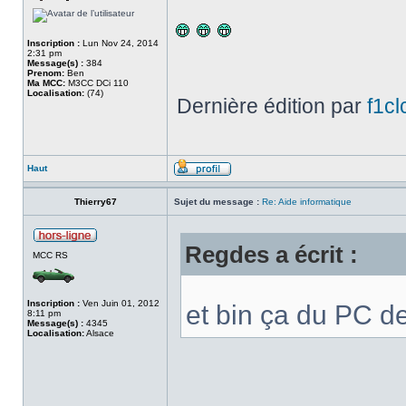
Inscription :
Lun Nov 24, 2014
2:31 pm
Message(s) :
384
Prenom:
Ben
Ma MCC:
M3CC DCi 110
Localisation:
(74)
Dernière édition par
f1cl
Haut
Thierry67
Sujet du message :
Re: Aide informatique
Regdes a écrit :
MCC RS
Inscription :
Ven Juin 01, 2012
et bin ça du PC de
8:11 pm
Message(s) :
4345
Localisation:
Alsace