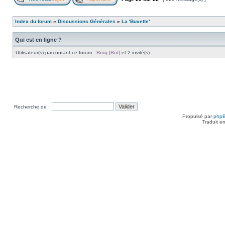
Index du forum
»
Discussions Générales
»
La 'Buvette'
Qui est en ligne ?
Utilisateur(s) parcourant ce forum :
Bing [Bot]
et 2 invité(s)
Recherche de :
Propulsé par
php
Traduit e