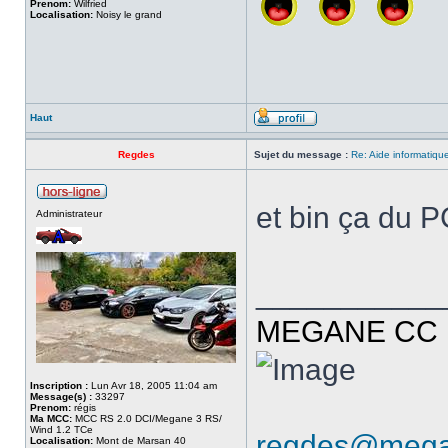
Prenom:
Wilfried
Localisation:
Noisy le grand
Haut
Regdes
Sujet du message :
Re: Aide informatiqu
et bin ça du P
Administrateur
___________
MEGANE CC R
Inscription :
Lun Avr 18, 2005 11:04 am
Message(s) :
33297
Prenom:
régis
Ma MCC:
MCC RS 2.0 DCI/Megane 3 RS/
Wind 1.2 TCe
regdes@mega
Localisation:
Mont de Marsan 40