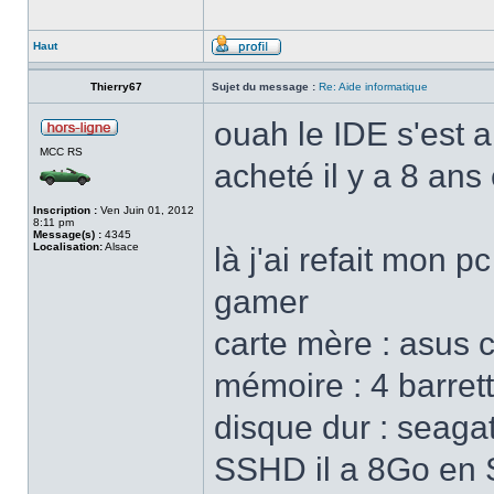
Haut
Thierry67
Sujet du message :
Re: Aide informatique
ouah le IDE s'est a
MCC RS
acheté il y a 8 ans
Inscription :
Ven Juin 01, 2012
8:11 pm
Message(s) :
4345
Localisation:
Alsace
là j'ai refait mon 
gamer
carte mère : asus 
mémoire : 4 barre
disque dur : seaga
SSHD il a 8Go en