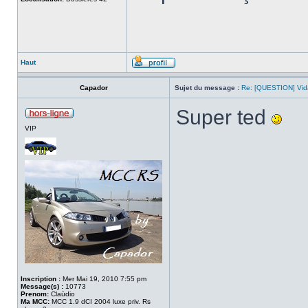
Haut
Capador
Sujet du message :
Re: [QUESTION] Vida
Super ted
VIP
Inscription :
Mer Mai 19, 2010 7:55 pm
Message(s) :
10773
Prenom:
Claùdio
Ma MCC:
MCC 1.9 dCI 2004 luxe priv. Rs