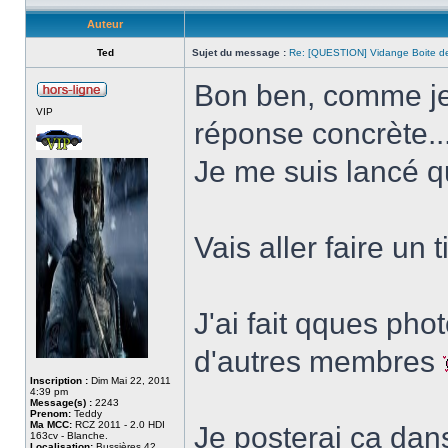
Auteur
Ted
Sujet du message :
Re: [QUESTION] Vidange Boite de
Bon ben, comme je 
VIP
réponse concrète..
Je me suis lancé
Vais aller faire un 
J'ai fait qques pho
d'autres membres
Inscription :
Dim Mai 22, 2011
4:39 pm
Message(s) :
2243
Prenom:
Teddy
Ma MCC:
RCZ 2011 - 2.0 HDI
Je posterai ça da
163cv - Blanche.
Localisation:
Bussières 42