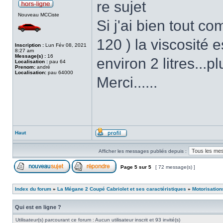
re sujet
Nouveau MCCiste
Si j'ai bien tout c
120 ) la viscosité 
Inscription :
Lun Fév 08, 2021
8:27 am
Message(s) :
16
environ 2 litres..
Localisation :
pau 64
Prenom:
andré
Localisation:
pau 64000
Merci......
Haut
Afficher les messages publiés depuis :
Page
5
sur
5
[ 72 message(s) ]
Index du forum
»
La Mégane 2 Coupé Cabriolet et ses caractéristiques
»
Motorisation
Qui est en ligne ?
Utilisateur(s) parcourant ce forum : Aucun utilisateur inscrit et 93 invité(s)