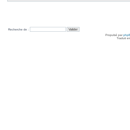
Recherche de :
Propulsé par
php
Traduit e