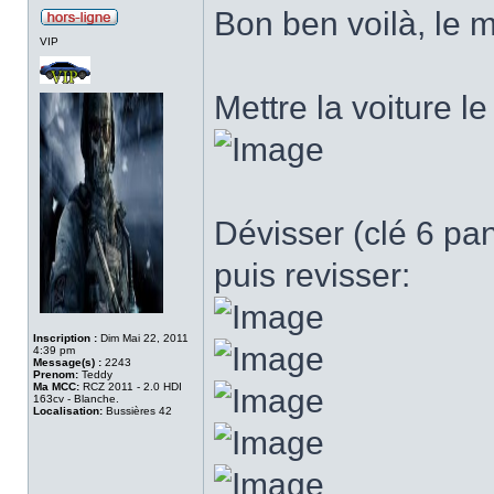
Bon ben voilà, le m
VIP
Mettre la voiture l
Dévisser (clé 6 pan
puis revisser:
Inscription :
Dim Mai 22, 2011
4:39 pm
Message(s) :
2243
Prenom:
Teddy
Ma MCC:
RCZ 2011 - 2.0 HDI
163cv - Blanche.
Localisation:
Bussières 42