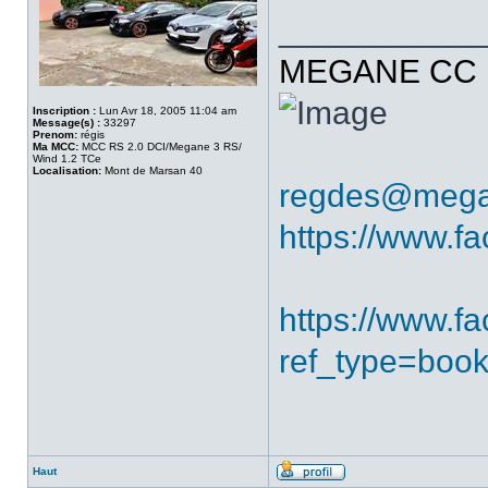
___________
MEGANE CC R
Inscription :
Lun Avr 18, 2005 11:04 am
Message(s) :
33297
Prenom:
régis
Ma MCC:
MCC RS 2.0 DCI/Megane 3 RS/
Wind 1.2 TCe
Localisation:
Mont de Marsan 40
regdes@mega
https://www.f
https://www.
ref_type=boo
Haut