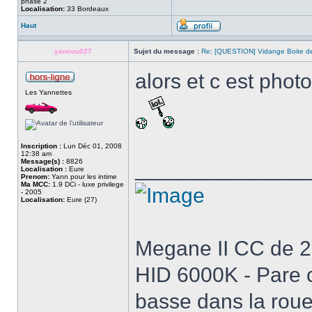
phase 2
Localisation:
33 Bordeaux
Haut
yannou027
Sujet du message :
Re: [QUESTION] Vidange Boite de
alors et c est phot
Les Yannettes
Inscription :
Lun Déc 01, 2008
12:38 am
Message(s) :
8826
______________
Localisation :
Eure
Prenom:
Yann pour les intime
Ma MCC:
1.9 DCi - luxe privilege
- 2005
Localisation:
Eure (27)
Megane II CC de 200
HID 6000K - Pare c
basse dans la roue