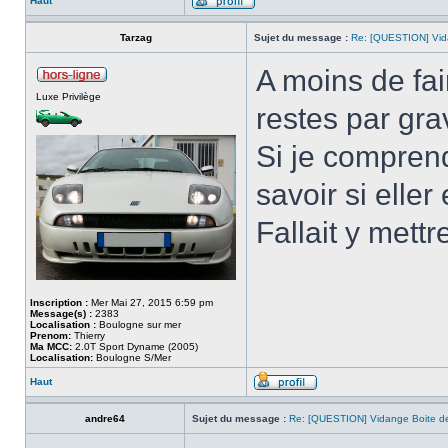
Haut
Tarzag
Sujet du message :
Re: [QUESTION] Vida
A moins de fai
Luxe Privilège
restes par gra
Si je comprend
savoir si elle
Fallait y mett
Inscription :
Mer Mai 27, 2015 6:59 pm
Message(s) :
2383
Localisation :
Boulogne sur mer
Prenom:
Thierry
Ma MCC:
2.0T Sport Dyname (2005)
Localisation:
Boulogne S/Mer
Haut
andre64
Sujet du message :
Re: [QUESTION] Vidange Boite de