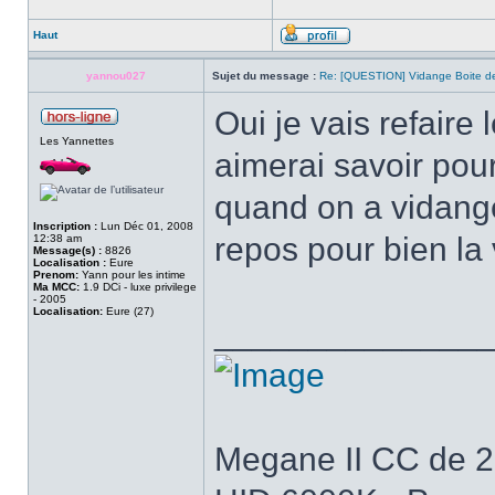
Haut
yannou027
Sujet du message :
Re: [QUESTION] Vidange Boite de
Oui je vais refaire
Les Yannettes
aimerai savoir pour
quand on a vidange
Inscription :
Lun Déc 01, 2008
repos pour bien la 
12:38 am
Message(s) :
8826
Localisation :
Eure
Prenom:
Yann pour les intime
Ma MCC:
1.9 DCi - luxe privilege
- 2005
Localisation:
Eure (27)
______________
Megane II CC de 200