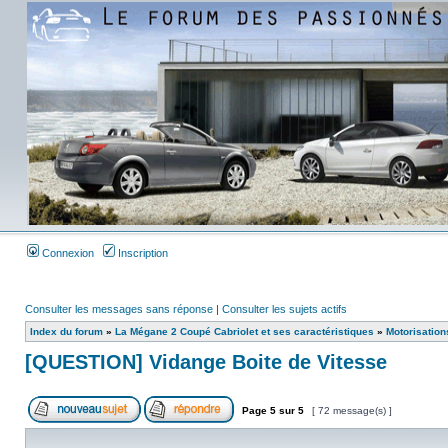
Connexion
Inscription
Consulter les messages sans réponse
|
Consulter les sujets actifs
Index du forum
»
La Mégane 2 Coupé Cabriolet et ses caractéristiques
»
Motorisation
[QUESTION] Vidange Boite de Vitesse
Page
5
sur
5
[ 72 message(s) ]