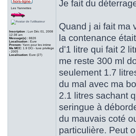
Je fait du déterrag
Les Yannettes
Quand j ai fait ma 
Inscription :
Lun Déc 01, 2008
la contenance était
12:38 am
Message(s) :
8826
Localisation :
Eure
Prenom:
Yann pour les intime
d'1 litre qui fait 2
Ma MCC:
1.9 DCi - luxe privilege
- 2005
Localisation:
Eure (27)
me reste 300 ml don
seulement 1.7 litr
du mal avec ma boit
2.1 litres sachant q
seringue à déborde
du mauvais coté ou
particulière. Peut