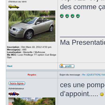
cheveux au vent
des comme ç
___________
Ma Presentat
Inscription :
Dim Mars 18, 2012 4:53 pm
Message(s) :
485
Localisation :
Marseille / Mulhouse
Ma MCC:
Luxe Privillege TT option Cuir Beige
Gps
Haut
Regdes
Sujet du message :
Re: [QUESTION] Vida
ces une pompe
Administrateur
d'appoint.....