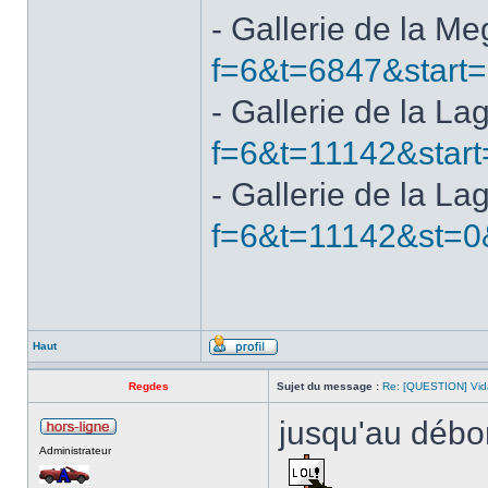
- Gallerie de la M
f=6&t=6847&start
- Gallerie de la La
f=6&t=11142&start
- Gallerie de la La
f=6&t=11142&st=0
Haut
Regdes
Sujet du message :
Re: [QUESTION] Vida
jusqu'au débor
Administrateur