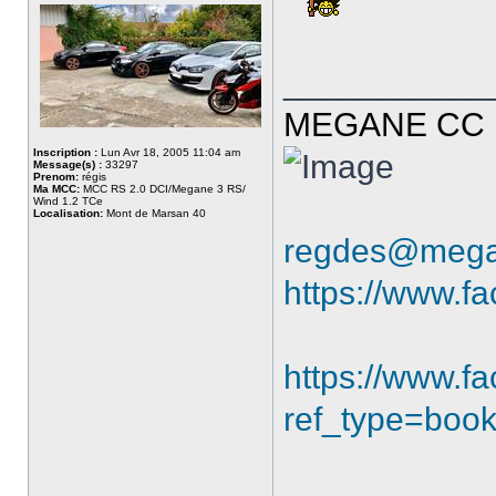
___________
MEGANE CC R
Inscription :
Lun Avr 18, 2005 11:04 am
Message(s) :
33297
Prenom:
régis
Ma MCC:
MCC RS 2.0 DCI/Megane 3 RS/
Wind 1.2 TCe
Localisation:
Mont de Marsan 40
regdes@mega
https://www.f
https://www.
ref_type=boo