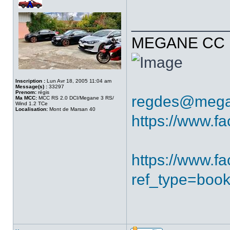
___________
MEGANE CC R
Inscription :
Lun Avr 18, 2005 11:04 am
Message(s) :
33297
Prenom:
régis
regdes@mega
Ma MCC:
MCC RS 2.0 DCI/Megane 3 RS/
Wind 1.2 TCe
Localisation:
Mont de Marsan 40
https://www.f
https://www.
ref_type=boo