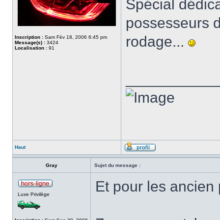
Spécial dédica
possesseurs d
rodage...
Inscription :
Sam Fév 18, 2006 6:45 pm
Message(s) :
3424
Localisation :
91
___________
Haut
Gray
Sujet du message :
Et pour les ancie
Luxe Privilège