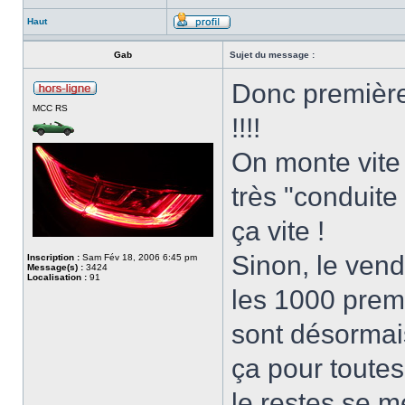
Haut
Gab
Sujet du message :
Donc première
MCC RS
!!!!
On monte vite 
très "conduite
ça vite !
Sinon, le vend
Inscription :
Sam Fév 18, 2006 6:45 pm
Message(s) :
3424
Localisation :
91
les 1000 premi
sont désormais
ça pour toutes
le restes se m