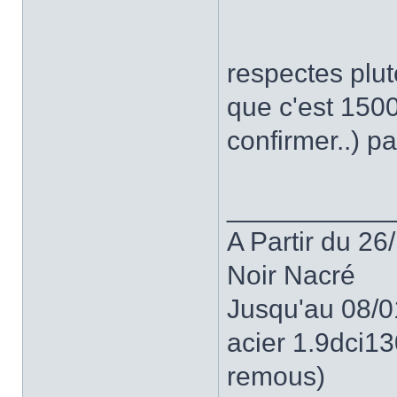
respectes plut
que c'est 150
confirmer..) p
___________
A Partir du 2
Noir Nacré
Jusqu'au 08/0
acier 1.9dci130
remous)