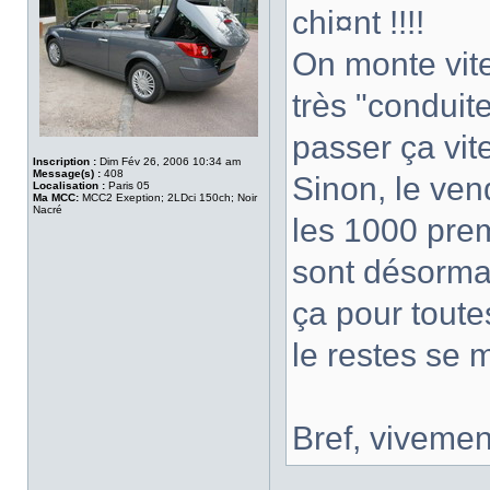
chi¤nt !!!!
On monte vite
très "conduit
passer ça vite
Inscription :
Dim Fév 26, 2006 10:34 am
Message(s) :
408
Sinon, le ven
Localisation :
Paris 05
Ma MCC:
MCC2 Exeption; 2LDci 150ch; Noir
Nacré
les 1000 prem
sont désormai
ça pour toute
le restes se m
Bref, vivemen