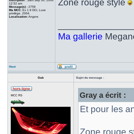
Zone rouge style
Inscription :
Sam Sep 30, 2006
12:52 am
Message(s) :
2759
Ma MCC:
Ex 1.9 DCi, Luxe
privilège, 2004.
Localisation:
Angers
______________
Ma gallerie
MeganeC
Haut
Gab
Sujet du message :
Gray a écrit :
MCC RS
Et pour les 
Zone rouge s