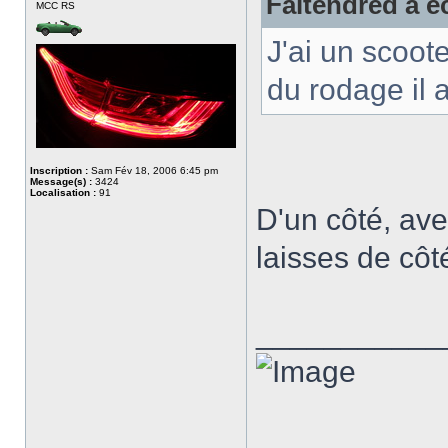
Faltendred a éc
MCC RS
J'ai un scoote
du rodage il 
Inscription :
Sam Fév 18, 2006 6:45 pm
Message(s) :
3424
Localisation :
91
D'un côté, av
laisses de côt
___________