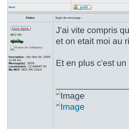
Haut
Falten
Sujet du message :
J'ai vite compris q
MCC RS
et on etait moi au 
Inscription :
Ven Nov 04, 2005
Et en plus c'est un
11:48 am
Message(s) :
3529
Localisation :
CLAMART 92
Ma MCC:
MCC RS 210ch
______________