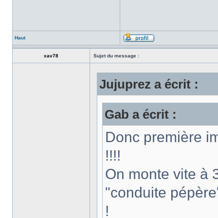
Haut
xav78
Sujet du message :
Jujuprez a écrit :
Gab a écrit :
Donc première im
!!!!
On monte vite à 3
"conduite pépère"
!