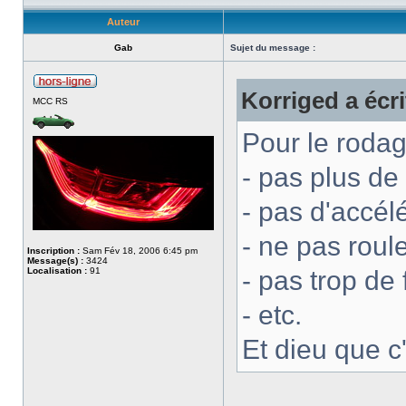
Auteur
Gab
Sujet du message :
Korriged a écri
MCC RS
Pour le rodage
- pas plus de
- pas d'accél
- ne pas roule
Inscription :
Sam Fév 18, 2006 6:45 pm
Message(s) :
3424
Localisation :
91
- pas trop de 
- etc.
Et dieu que c'