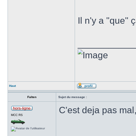
Il n'y a "que"
___________
Haut
Falten
Sujet du message :
C'est deja pas mal
MCC RS
______________