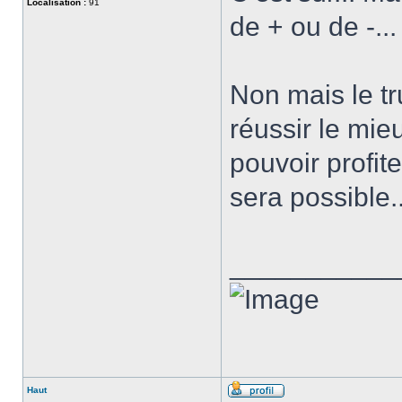
Localisation :
91
de + ou de -..
Non mais le tr
réussir le mie
pouvoir profi
sera possible.
___________
Haut