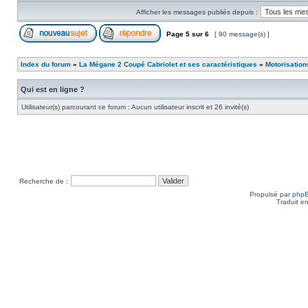
Afficher les messages publiés depuis :
Page
5
sur
6
[ 90 message(s) ]
Index du forum
»
La Mégane 2 Coupé Cabriolet et ses caractéristiques
»
Motorisation
Qui est en ligne ?
Utilisateur(s) parcourant ce forum : Aucun utilisateur inscrit et 26 invité(s)
Recherche de :
Propulsé par
php
Traduit e