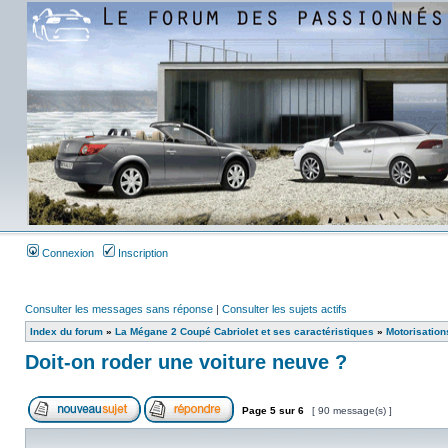
Connexion
Inscription
Consulter les messages sans réponse
|
Consulter les sujets actifs
Index du forum
»
La Mégane 2 Coupé Cabriolet et ses caractéristiques
»
Motorisation
Doit-on roder une voiture neuve ?
Page
5
sur
6
[ 90 message(s) ]