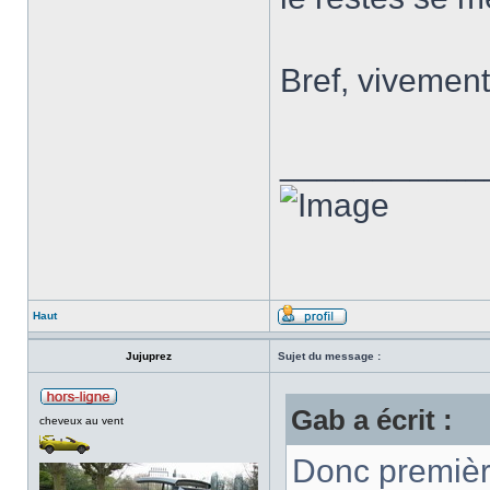
Bref, vivement
___________
Haut
Jujuprez
Sujet du message :
Gab a écrit :
cheveux au vent
Donc premièr