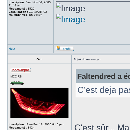
Inscription :
Ven Nov 04, 2005
11:48 am
Message(s) :
3529
Localisation :
CLAMART 92
Ma MCC:
MCC RS 210ch
Haut
Gab
Sujet du message :
Faltendred a éc
MCC RS
C'est deja p
Inscription :
Sam Fév 18, 2006 6:45 pm
C'est sûr... M
Message(s) :
3424