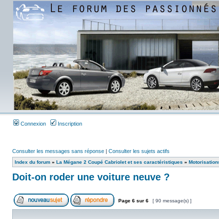
Connexion
Inscription
Consulter les messages sans réponse
|
Consulter les sujets actifs
Index du forum
»
La Mégane 2 Coupé Cabriolet et ses caractéristiques
»
Motorisation
Doit-on roder une voiture neuve ?
Page
6
sur
6
[ 90 message(s) ]