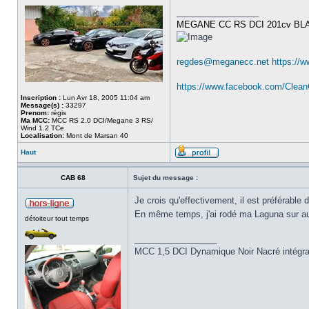
_________________
MEGANE CC RS DCI 201cv BL
regdes@meganecc.net
https://
https://www.facebook.com/Clea
Inscription :
Lun Avr 18, 2005 11:04 am
Message(s) :
33297
Prenom:
régis
Ma MCC:
MCC RS 2.0 DCI/Megane 3 RS/
Wind 1.2 TCe
Localisation:
Mont de Marsan 40
Haut
CAB 68
Sujet du message :
Je crois qu'effectivement, il est préférable 
En même temps, j'ai rodé ma Laguna sur autor
détoiteur tout temps
_________________
MCC 1,5 DCI Dynamique Noir Nacré intégral