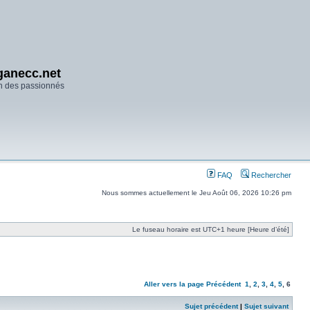
anecc.net
n des passionnés
FAQ
Rechercher
Nous sommes actuellement le Jeu Août 06, 2026 10:26 pm
Le fuseau horaire est UTC+1 heure [Heure d’été]
Aller vers la page
Précédent
1
,
2
,
3
,
4
,
5
,
6
Sujet précédent
|
Sujet suivant