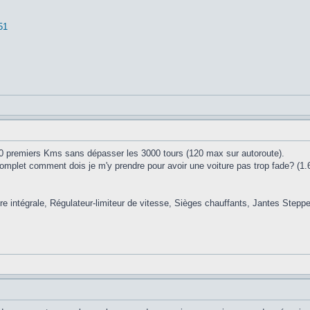
51
000 premiers Kms sans dépasser les 3000 tours (120 max sur autoroute).
omplet comment dois je m'y prendre pour avoir une voiture pas trop fade? (1.
e intégrale, Régulateur-limiteur de vitesse, Sièges chauffants, Jantes Stepp