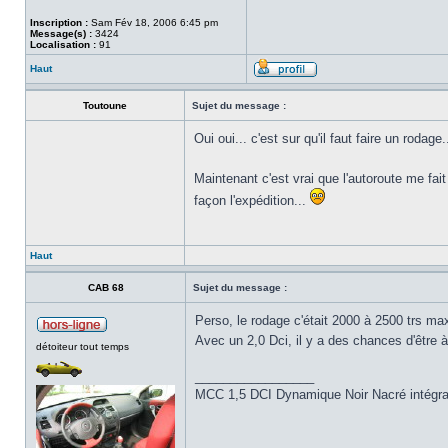
Inscription :
Sam Fév 18, 2006 6:45 pm
Message(s) :
3424
Localisation :
91
Haut
Toutoune
Sujet du message :
Oui oui... c'est sur qu'il faut faire un rodage..
Maintenant c'est vrai que l'autoroute me fait
façon l'expédition...
Haut
CAB 68
Sujet du message :
Perso, le rodage c'était 2000 à 2500 trs m
Avec un 2,0 Dci, il y a des chances d'être 
détoiteur tout temps
_________________
MCC 1,5 DCI Dynamique Noir Nacré intégral