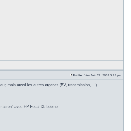
Publié :
Ven Juin 22, 2007 5:24 pm
teur, mais aussi les autres organes (BV, transmission, ...).
 "maison" avec HP Focal Db bobine