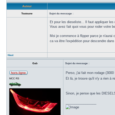
Auteur
Toutoune
Sujet du message :
Et pour les dieseliste... Il faut appliquer 
Vous avez fait quoi vous pour roder votre b
Moi je commence à flipper parce je n'aurai c
ca va être l'expédition pour descendre dans
Haut
Gab
Sujet du message :
Perso, j'ai fait mon rodage (3000 
Et là, je trouve qu'il n'y a rien 
MCC RS
Sinon, je pense que les DIESELS 
_________________