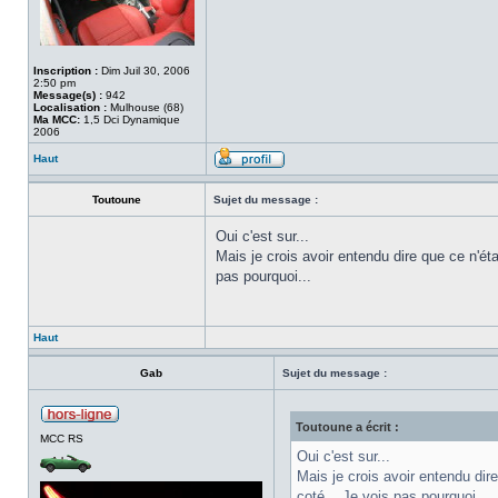
Inscription :
Dim Juil 30, 2006
2:50 pm
Message(s) :
942
Localisation :
Mulhouse (68)
Ma MCC:
1,5 Dci Dynamique
2006
Haut
Toutoune
Sujet du message :
Oui c'est sur...
Mais je crois avoir entendu dire que ce n'ét
pas pourquoi...
Haut
Gab
Sujet du message :
Toutoune a écrit :
MCC RS
Oui c'est sur...
Mais je crois avoir entendu dir
coté... Je vois pas pourquoi...