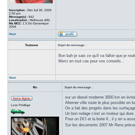
Inscription :
Dim Juil 30, 2006
2:50 pm
Message(s) :
942
Localisation :
Mulhouse (68)
Ma MCC:
1,5 Dci Dynamique
2006
Haut
Toutoune
Sujet du message :
Bon bah je sais ce qu'il va falloir que je roul
Merci en tout cas pour vos conseils...
Haut
f6c
Sujet du message :
sur un diesel moderne 3000 km en évitan
Alterner ville route le plus possible en 
Luxe Privilège
On a fait des progrès dans les surfaçage
Un bon rodage c'est un moteur qui dure..
Pour un DCI et la boite 6 , il y en a as
Sur les documents 2007 Mr Reno précon