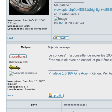
_________________
Ma galerie :
viewtopic.php?p=83551&highlight=#835
et un raton laveur...
Inscription :
Sam Août 12, 2006
By
f6c
at 2008-01-24
2:21 pm
Message(s) :
2216
Localisation :
pres de Montpellier
Haut
Madpear
Sujet du message :
Le concess' m'a conseiller de rouler les 1
Etes vous ok avec ce conseil et pour être c
cheveux au vent
_________________
Privilège 1.6 16V Gris Acier
- Xénon, Peintur
Inscription :
Sam Juin 16, 2007
3:14 pm
Message(s) :
377
Localisation :
Bruxelles
Haut
pb40
Sujet du message :