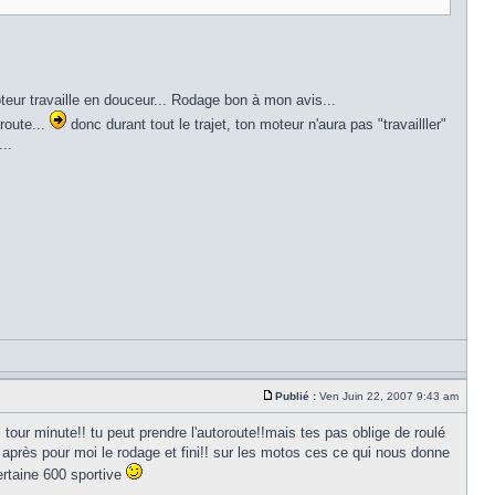
eur travaille en douceur... Rodage bon à mon avis...
oroute...
donc durant tout le trajet, ton moteur n'aura pas "travailller"
..
Publié :
Ven Juin 22, 2007 9:43 am
 tour minute!! tu peut prendre l'autoroute!!mais tes pas oblige de roulé
après pour moi le rodage et fini!! sur les motos ces ce qui nous donne
rtaine 600 sportive