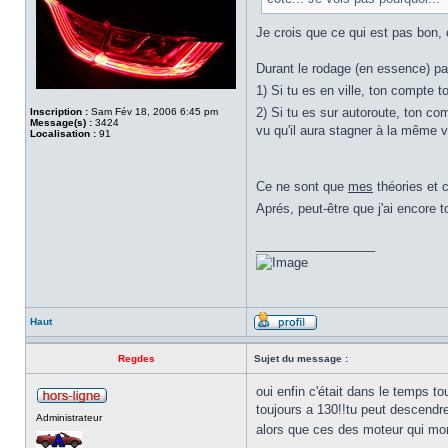
Je crois que ce qui est pas bon,
Durant le rodage (en essence) pa
1) Si tu es en ville, ton compte to
2) Si tu es sur autoroute, ton com
Inscription :
Sam Fév 18, 2006 6:45 pm
Message(s) :
3424
vu qu'il aura stagner à la même vi
Localisation :
91
Ce ne sont que
mes
théories et 
Aprés, peut-être que j'ai encore 
_________________
Haut
Regdes
Sujet du message :
oui enfin c'était dans le temps to
toujours a 130!!tu peut descendr
Administrateur
alors que ces des moteur qui mo