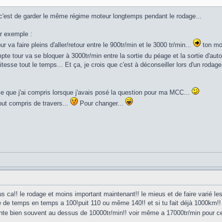
 c'est de garder le même régime moteur longtemps pendant le rodage...
r exemple :
ur va faire pleins d'aller/retour entre le 900tr/min et le 3000 tr/min...
ton mot
pte tour va se bloquer à 3000tr/min entre la sortie du péage et la sortie d'aut
tesse tout le temps... Et ça, je crois que c'est à déconseiller lors d'un rodage.
ce que j'ai compris lorsque j'avais posé la question pour ma MCC...
tout compris de travers...
Pour changer...
us ca!! le rodage et moins important maintenant!! le mieus et de faire varié les
e de temps en temps a 100!puit 110 ou même 140!! et si tu fait déjà 1000km!! 
nte bien souvent au dessus de 10000tr/min!! voir même a 17000tr/min pour ce