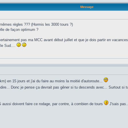
Message
les mêmes règles ??? (Hormis les 3000 tours ?)
elle de façon optimum ?
ertainement pas ma MCC avant début juillet et que je dois partir en vacances 
 le Sud....
km) en 15 jours et j'ai du faire au moins la moitié d'autoroute...
à redire... Donc je pense ça devrait pas gêner si tu descends avec... Surtout si
aussi doivent faire ce rodage, par contre, à combien de tours
J'sais pas..